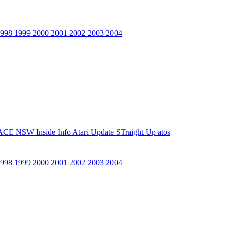
1998
1999
2000
2001
2002
2003
2004
ACE NSW Inside Info
Atari Update
STraight Up
atos
1998
1999
2000
2001
2002
2003
2004