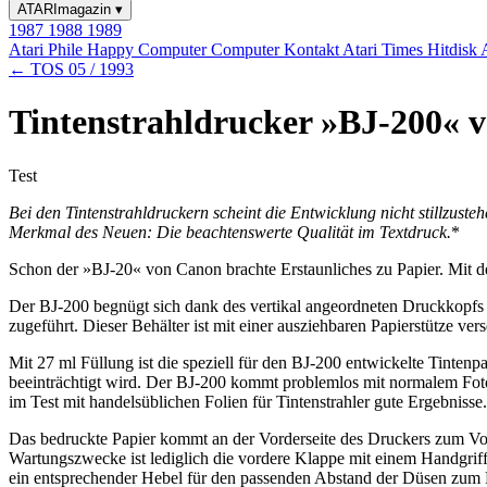
ATARImagazin
▾
1987
1988
1989
Atari Phile
Happy Computer
Computer Kontakt
Atari Times
Hitdisk
← TOS 05 / 1993
Tintenstrahldrucker »BJ-200« 
Test
Bei den Tintenstrahldruckern scheint die Entwicklung nicht stillzuste
Merkmal des Neuen: Die beachtenswerte Qualität im Textdruck.
*
Schon der »BJ-20« von Canon brachte Erstaunliches zu Papier. Mit de
Der BJ-200 begnügt sich dank des vertikal angeordneten Druckkopfs m
zugeführt. Dieser Behälter ist mit einer ausziehbaren Papierstütze 
Mit 27 ml Füllung ist die speziell für den BJ-200 entwickelte Tintenp
beeinträchtigt wird. Der BJ-200 kommt problemlos mit normalem Foto
im Test mit handelsüblichen Folien für Tintenstrahler gute Ergebnis
Das bedruckte Papier kommt an der Vorderseite des Druckers zum Vors
Wartungszwecke ist lediglich die vordere Klappe mit einem Handgriff
ein entsprechender Hebel für den passenden Abstand der Düsen zum 