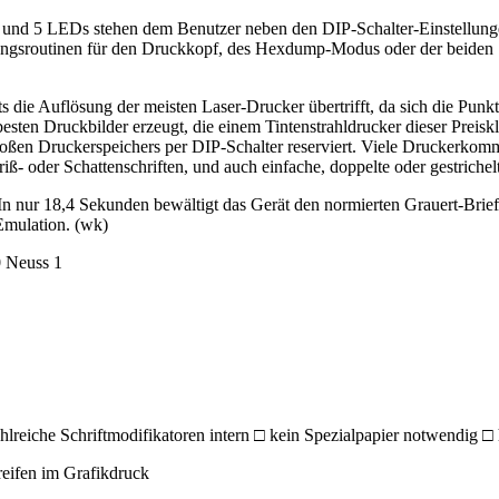
r und 5 LEDs stehen dem Benutzer neben den DIP-Schalter-Einstellungen
ungsroutinen für den Druckkopf, des Hexdump-Modus oder der beiden 
s die Auflösung der meisten Laser-Drucker übertrifft, da sich die Punk
er besten Druckbilder erzeugt, die einem Tintenstrahldrucker dieser Pre
oßen Druckerspeichers per DIP-Schalter reserviert. Viele Druckerkom
- oder Schattenschriften, und auch einfache, doppelte oder gestrichel
 In nur 18,4 Sekunden bewältigt das Gerät den normierten Grauert-Bri
Emulation. (wk)
0 Neuss 1
hlreiche Schriftmodifikatoren intern □ kein Spezialpapier notwendig 
reifen im Grafikdruck