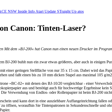
ACE NSW Inside Info
Atari Update
STraight Up
atos
von Canon: Tinten-Laser?
hen
Mit dem »BJ-200« hat Canon nun einen neuen Drucker im Programm, 
m BJ-200 buhlt nun ein zwar etwas größeres, aber auch in einigen Pun
it einer geringen Stellfläche von nur 35 x 15 cm. Dabei wird das Papi
versehen und faßt einen bis zu 10 mm dicken Stapel aus maximal 105 g/m
atrone »BC-02« mit denen des BJ-10/20 vergleichbar - einer Verwechslun
kopierpapier aus und benötigt auch für hochwertige Ergebnisse kein S
se. Die Verwendung von Endlos- oder Rollenpapier ist beim BJ-200 nich
chein und kann dort in eine ausziehbare Auffangeinrichtung fallen ode
 zu öffnen, woraufhin Sie Tintenpatronen in Sekundenschnelle und ohn
Papier.