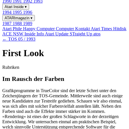
1990
1991
1992
1993
Atari Inside
▾
1994
1995
1996
ATARImagazin
▾
1987
1988
1989
Atari Phile
Happy Computer
Computer Kontakt
Atari Times
Hitdisk
ACE NSW Inside Info
Atari Update
STraight Up
atos
← TOS 05 / 1993
First Look
Rubriken
Im Rausch der Farben
Grafikprogramme in TrueColor sind der letzte Schrei unter den
Zeichenjüngern der TOS-Gemeinde. Mittlerweile sind auch einige
neue Kandidaten zur Testreife gediehen. Schauen wir also einmal,
was sich alles mit solcher Farbenvielfalt anstellen läßt. Neben den
Farben sind auch die Effekte immer stärker im Kommen.
»Rendering« ist eines der großen Schlagworte in der derzeitigen
Entwicklung. Wir untersuchen einmal am praktischen Beispiel,
welch sinnvolle Unterstützung entsprechende Software für die