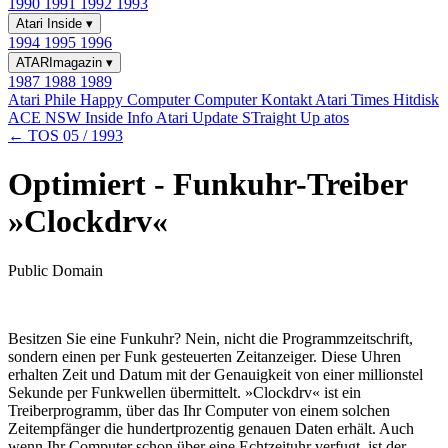
1990
1991
1992
1993
Atari Inside
▾
1994
1995
1996
ATARImagazin
▾
1987
1988
1989
Atari Phile
Happy Computer
Computer Kontakt
Atari Times
Hitdisk
ACE NSW Inside Info
Atari Update
STraight Up
atos
← TOS 05 / 1993
Optimiert - Funkuhr-Treiber
»Clockdrv«
Public Domain
Besitzen Sie eine Funkuhr? Nein, nicht die Programmzeitschrift,
sondern einen per Funk gesteuerten Zeitanzeiger. Diese Uhren
erhalten Zeit und Datum mit der Genauigkeit von einer millionstel
Sekunde per Funkwellen übermittelt. »Clockdrv« ist ein
Treiberprogramm, über das Ihr Computer von einem solchen
Zeitempfänger die hundertprozentig genauen Daten erhält. Auch
wenn Ihr Computer schon über eine Echtzeituhr verfugt, ist der