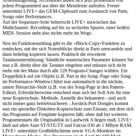
Arbeitsumgebung: Accessories lassen sich jetzt problemlos von
jedem Programmteil aus über die Menüleiste aufrufen. Ferner
unterstützt LIVE+ das GEM-Clipboard zum Austausch von Parts,
Songs oder Performances.
Auf der Sequenzer-Seite beherrscht LIVE+ inzwischen das
Multichannel- Recording auf bis zu sechzehn Spuren, einer heißen
MIDI- Session steht also nichts mehr im Wege.
Neu im Funktionsumfang gibt es die »Block-Copy«Funktion zu
entdecken, mit der sich Notenblöcke direkt in Parts umwandeln und
dann beliebig kopieren lassen. Praktisch die erweiterte
Tastaturunterstützung: Sämtliche numerischen Parameter können Sie
nun z.B. direkt über die Tastatur eingeben und müssen sich nicht
mehr mit der Maus durch alle 128 Program-Changes wühlen. Ein
Doppelklick auf ein Objekt (z.B. Part in der Song- Page oder Song
im Performance-Window) führt nun automatisch in die nächste,
untere Hierarchie-Stufe (z.B. von der Song-Page in den Pattern-
Editor). Erfreulicherweise entschied man sich bei Soft Arts für eine
neue Kopierschutz- Methode. Anstelle des bekannten - und auch
nicht immer ganz betriebssicheren - Joystick-Port Dongles kommt
nun ein spezieller Disketten-Kopierschutz zum Einsatz, mit dem sich
das Programm auf Festplatte kopieren läßt, ohne daß bei weiteren
Programmstarts die Originaldisk in Laufwerk A liegen muß. LIVE+
läuft auf allen Atari ST/STE/TT und Falcon 030 ab 1 MByte RAM.
LIVE+ unterstützt Großbildschirme sowie VGA-Monitore im