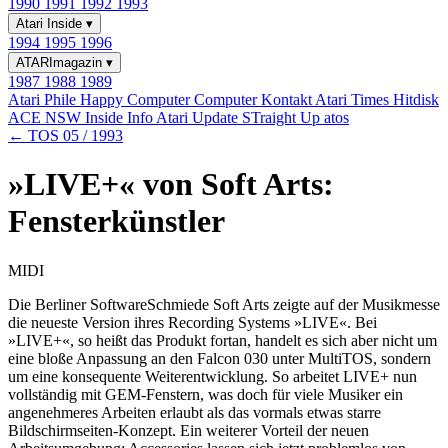
1990
1991
1992
1993
Atari Inside
▾
1994
1995
1996
ATARImagazin
▾
1987
1988
1989
Atari Phile
Happy Computer
Computer Kontakt
Atari Times
Hitdisk
ACE NSW Inside Info
Atari Update
STraight Up
atos
← TOS 05 / 1993
»LIVE+« von Soft Arts:
Fensterkünstler
MIDI
Die Berliner SoftwareSchmiede Soft Arts zeigte auf der Musikmesse
die neueste Version ihres Recording Systems »LIVE«. Bei
»LIVE+«, so heißt das Produkt fortan, handelt es sich aber nicht um
eine bloße Anpassung an den Falcon 030 unter MultiTOS, sondern
um eine konsequente Weiterentwicklung. So arbeitet LIVE+ nun
vollständig mit GEM-Fenstern, was doch für viele Musiker ein
angenehmeres Arbeiten erlaubt als das vormals etwas starre
Bildschirmseiten-Konzept. Ein weiterer Vorteil der neuen