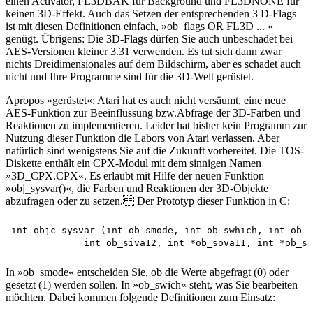
einen Activator, FL3DBAK für Background und FL3DNONE für
keinen 3D-Effekt. Auch das Setzen der entsprechenden 3 D-Flags
ist mit diesen Definitionen einfach, »ob_flags OR FL3D ... «
genügt. Übrigens: Die 3D-Flags dürfen Sie auch unbeschadet bei
AES-Versionen kleiner 3.31 verwenden. Es tut sich dann zwar
nichts Dreidimensionales auf dem Bildschirm, aber es schadet auch
nicht und Ihre Programme sind für die 3D-Welt gerüstet.
Apropos »gerüstet«: Atari hat es auch nicht versäumt, eine neue
AES-Funktion zur Beeinflussung bzw.Abfrage der 3D-Farben und
Reaktionen zu implementieren. Leider hat bisher kein Programm zur
Nutzung dieser Funktion die Labors von Atari verlassen. Aber
natürlich sind wenigstens Sie auf die Zukunft vorbereitet. Die TOS-
Diskette enthält ein CPX-Modul mit dem sinnigen Namen
»3D_CPX.CPX«. Es erlaubt mit Hilfe der neuen Funktion
»obj_sysvar()«, die Farben und Reaktionen der 3D-Objekte
abzufragen oder zu setzen. Der Prototyp dieser Funktion in C:
int objc_sysvar (int ob_smode, int ob_swhich, int ob_s
In »ob_smode« entscheiden Sie, ob die Werte abgefragt (0) oder
gesetzt (1) werden sollen. In »ob_swich« steht, was Sie bearbeiten
möchten. Dabei kommen folgende Definitionen zum Einsatz: