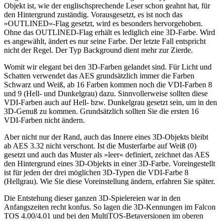
Objekt ist, wie der englischsprechende Leser schon geahnt hat, für
den Hintergrund zuständig. Vorausgesetzt, es ist noch das
»OUTLINED«-Flag gesetzt, wird es besonders hervorgehoben.
Ohne das OUTLINED-Flag erhält es lediglich eine 3D-Farbe. Wird
es angewählt, ändert es nur seine Farbe. Der letzte Fall entspricht
nicht der Regel. Der Typ Background dient mehr zur Zierde.
Womit wir elegant bei den 3D-Farben gelandet sind. Für Licht und
Schatten verwendet das AES grundsätzlich immer die Farben
Schwarz und Weiß, ab 16 Farben kommen noch die VDI-Farben 8
und 9 (Hell- und Dunkelgrau) dazu. Sinnvollerweise sollten diese
VDI-Farben auch auf Hell- bzw. Dunkelgrau gesetzt sein, um in den
3D-Genuß zu kommen. Grundsätzlich sollten Sie die ersten 16
VDI-Farben nicht ändern.
Aber nicht nur der Rand, auch das Innere eines 3D-Objekts bleibt
ab AES 3.32 nicht verschont. Ist die Musterfarbe auf Weiß (0)
gesetzt und auch das Muster als »leer« definiert, zeichnet das AES
den Hintergrund eines 3D-Objekts in einer 3D-Farbe. Voreingestellt
ist für jeden der drei möglichen 3D-Typen die VDI-Farbe 8
(Hellgrau). Wie Sie diese Voreinstellung ändern, erfahren Sie später.
Die Entstehung dieser ganzen 3D-Spielereien war in den
Anfangszeiten recht konfus. So lagen die 3D-Kennungen im Falcon
TOS 4.00/4.01 und bei den MultiTOS-Betaversionen im oberen