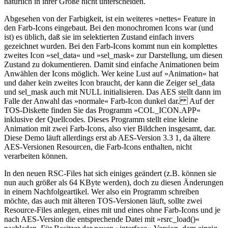
natürlich in ihrer Größe nicht unterscheiden.
Abgesehen von der Farbigkeit, ist ein weiteres »nettes« Feature in
den Farb-Icons eingebaut. Bei den monochromen Icons war (und
ist) es üblich, daß sie im selektierten Zustand einfach invers
gezeichnet wurden. Bei den Farb-Icons kommt nun ein komplettes
zweites Icon »sel_data« und »sel_mask« zur Darstellung, um diesen
Zustand zu dokumentieren. Damit sind einfache Animationen beim
Anwählen der Icons möglich. Wer keine Lust auf »Animation« hat
und daher kein zweites Icon braucht, der kann die Zeiger sel_data
und sel_mask auch mit NULL initialisieren. Das AES stellt dann im
Falle der Anwahl das »normale« Farb-Icon dunkel dar. Auf der
TOS-Diskette finden Sie das Programm »COL_ICON.APP«
inklusive der Quellcodes. Dieses Programm stellt eine kleine
Animation mit zwei Farb-Icons, also vier Bildchen insgesamt, dar.
Diese Demo läuft allerdings erst ab AES-Version 3.3 1, da ältere
AES-Versionen Resourcen, die Farb-Icons enthalten, nicht
verarbeiten können.
In den neuen RSC-Files hat sich einiges geändert (z.B. können sie
nun auch größer als 64 KByte werden), doch zu diesen Änderungen
in einem Nachfolgeartikel. Wer also ein Programm schreiben
möchte, das auch mit älteren TOS-Versionen läuft, sollte zwei
Resource-Files anlegen, eines mit und eines ohne Farb-Icons und je
nach AES-Version die entsprechende Datei mit »rsrc_load()«