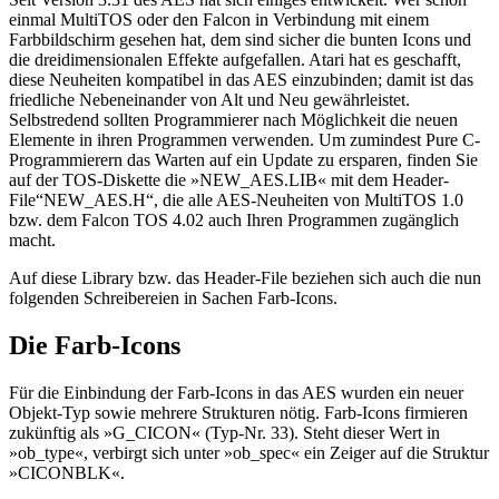
einmal MultiTOS oder den Falcon in Verbindung mit einem
Farbbildschirm gesehen hat, dem sind sicher die bunten Icons und
die dreidimensionalen Effekte aufgefallen. Atari hat es geschafft,
diese Neuheiten kompatibel in das AES einzubinden; damit ist das
friedliche Nebeneinander von Alt und Neu gewährleistet.
Selbstredend sollten Programmierer nach Möglichkeit die neuen
Elemente in ihren Programmen verwenden. Um zumindest Pure C-
Programmierern das Warten auf ein Update zu ersparen, finden Sie
auf der TOS-Diskette die »NEW_AES.LIB« mit dem Header-
File“NEW_AES.H“, die alle AES-Neuheiten von MultiTOS 1.0
bzw. dem Falcon TOS 4.02 auch Ihren Programmen zugänglich
macht.
Auf diese Library bzw. das Header-File beziehen sich auch die nun
folgenden Schreibereien in Sachen Farb-Icons.
Die Farb-Icons
Für die Einbindung der Farb-Icons in das AES wurden ein neuer
Objekt-Typ sowie mehrere Strukturen nötig. Farb-Icons firmieren
zukünftig als »G_CICON« (Typ-Nr. 33). Steht dieser Wert in
»ob_type«, verbirgt sich unter »ob_spec« ein Zeiger auf die Struktur
»CICONBLK«.