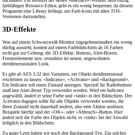
nachladen. Für Besitzer der neuen »interface«-Version, dem einzig
farbfähigen Resource-Editor, geht es ein wenig bequemer, da diesem
Programm eine Library beiliegt, um Farb-Icons mit allen TOS-
Versionen darzustellen.
3D-Effekte
Was auf einem Schwarzweiß-Monitor zugegebenermaßen ein wenig
dürftig aussieht, kommt auf einem Farbbildschirm ab 16 Farben
recht gut zur Geltung: die 3D-Effekte. Buttons, Alert-Boxen,
Fensterelemente usw. erstrahlen im neuen, ungewohnten
dreidimensionalen Look.
Es gibt ab AES 3.32 drei Varianten, ein Objekt dreidimensional
erscheinen zu lassen: »Indicator«, »Activator« und »Background«.
Ein Indicator soll einen Zustand anzeigen. Speziell für Radiobuttons
muß laut Atari dieser Typ verwendet werden. Wird ein Indicator
angewählt, ändert er seine Farbe und »sinkt« in den Bildschirm. Der
Activator dagegen sollte für alle Objekte verwendet werden, die
ihren Zustand nicht dauerhaft ändern, also eine Aktion auslösen.
Beispiele hierfür sind der »OK«- oder »Abbruch«-Button. Hier
ändert sich die Farbe des Objekts nicht, es »sinkt« bei der Anwahl
lediglich in den Bildschirm.
Zu guter Letzt haben wir noch den Background-Typ. Ein solches