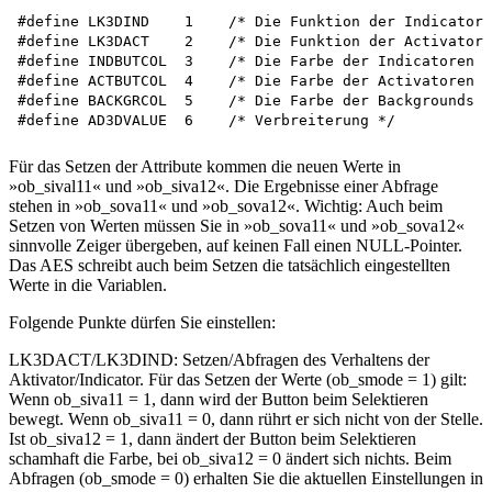
#define LK3DIND    1	/* Die Funktion der Indicatoren */

#define LK3DACT    2	/* Die Funktion der Activatoren */

#define INDBUTCOL  3	/* Die Farbe der Indicatoren */

#define ACTBUTCOL  4	/* Die Farbe der Activatoren */

#define BACKGRCOL  5	/* Die Farbe der Backgrounds */

Für das Setzen der Attribute kommen die neuen Werte in
»ob_sival11« und »ob_siva12«. Die Ergebnisse einer Abfrage
stehen in »ob_sova11« und »ob_sova12«. Wichtig: Auch beim
Setzen von Werten müssen Sie in »ob_sova11« und »ob_sova12«
sinnvolle Zeiger übergeben, auf keinen Fall einen NULL-Pointer.
Das AES schreibt auch beim Setzen die tatsächlich eingestellten
Werte in die Variablen.
Folgende Punkte dürfen Sie einstellen:
LK3DACT/LK3DIND: Setzen/Abfragen des Verhaltens der
Aktivator/Indicator. Für das Setzen der Werte (ob_smode = 1) gilt:
Wenn ob_siva11 = 1, dann wird der Button beim Selektieren
bewegt. Wenn ob_siva11 = 0, dann rührt er sich nicht von der Stelle.
Ist ob_siva12 = 1, dann ändert der Button beim Selektieren
schamhaft die Farbe, bei ob_siva12 = 0 ändert sich nichts. Beim
Abfragen (ob_smode = 0) erhalten Sie die aktuellen Einstellungen in