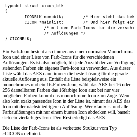
typedef struct cicon_blk

{

	ICONBLK monoblk;	/* Hier steht das bekannte monochrome Icon */

	CICON *mainlist;	/* Und hier folgt ein Zeiger auf die Liste */

		/* mit den Farb-Icons für die verschiedenen */

		/* Auflösungen */

Ein Farb-Icon besteht also immer aus einem normalen Monochrom-
Icon und einer Liste von Farb-Icons für die verschiedenen
Auflösungen. Es ist also möglich, für jede Anzahl der zur Verfügung
stehenden Farben ein eigenes Farb-Icon zu verwenden. Aus dieser
Liste wählt das AES dann immer die beste Lösung für die gerade
aktuelle Auflösung aus. Enthält die Liste beispielsweise ein
monochromes und ein 16-Farben-Icon, wählt das AES bei 16 oder
256 darstellbaren Farben das 16farbige Icon aus; bei nur vier
möglichen Farben kommt das monochrome Icon zum Zuge. Wenn
also kein exakt passendes Icon in der Liste ist, nimmt das AES das
Icon mit der nächstniedrigeren Auflösung. Wer »faul« ist und alle
Farbauflösungen mit nur einem bunten Icon abdecken will, bastelt
sich ein vierfarbiges Icon. Den Rest erledigt das AES.
Die Liste der Farb-Icons ist als verkettete Struktur vom Typ
»CICON« definiert: