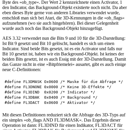
Byte des »ob_type«. Der Wert 2 kennzeichnete einen Activator, 1
den Indicator, das Background-Objekt existierte noch nicht. Da aber
eben dieses Byte gerne von anderen Libraries verwendet wurde,
entschloß man sich bei Atari, die 3D-Kennungen in die »ob_flags«
aufzunehmen (wo sie auch hingehören). Bei dieser Gelegenheit
wurde auch noch das Background-Objekt hinzugefügt.
AES 3.32 verwendet nun die Bits 9 und 10 für die 3D-Darstellung:
Ist Bit 9 gesetzt und Bit 10 gelöscht, handelt es sich um einen
Indicator. Sind beide Bits gesetzt, ist es ein Activator und falls nur
Bit 10 gesetzt ist, haben wir ein Background-Objekt. Ist keines der
beiden Bits gesetzt, ist es auch Essig mit der 3D-Darstellung. Damit
das Ganze nicht in eine »Bitpfriemelei« ausartet, gibt es auch einige
neue C-Definitionen:
#define FL3DMASK Ox0600	/* Maske für die Abfrage */

#define FL3DNONE 0x0000	/* Keine 3D-Effekte */

#define FL3DIND  0x0200	/* Indicator */

#define FL3DBAK  0x0400	/* Background */

Mit diesen Definitionen reduziert sich die Abfrage des 3D-Typs auf
ein simples »ob_flags AND FL3DMASK«. Das Ergebnis dieser
Operation ist dann: FL3DIND für einen Indikator, FL3DACT für