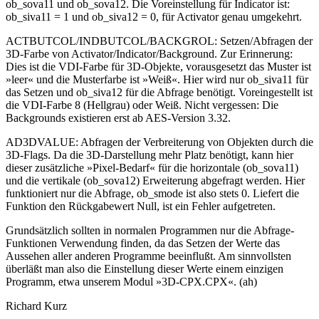
ob_sova11 und ob_sova12. Die Voreinstellung für Indicator ist:
ob_siva11 = 1 und ob_siva12 = 0, für Activator genau umgekehrt.
ACTBUTCOL/INDBUTCOL/BACKGROL: Setzen/Abfragen der
3D-Farbe von Activator/Indicator/Background. Zur Erinnerung:
Dies ist die VDI-Farbe für 3D-Objekte, vorausgesetzt das Muster ist
»leer« und die Musterfarbe ist »Weiß«. Hier wird nur ob_siva11 für
das Setzen und ob_siva12 für die Abfrage benötigt. Voreingestellt ist
die VDI-Farbe 8 (Hellgrau) oder Weiß. Nicht vergessen: Die
Backgrounds existieren erst ab AES-Version 3.32.
AD3DVALUE: Abfragen der Verbreiterung von Objekten durch die
3D-Flags. Da die 3D-Darstellung mehr Platz benötigt, kann hier
dieser zusätzliche »Pixel-Bedarf« für die horizontale (ob_sova11)
und die vertikale (ob_sova12) Erweiterung abgefragt werden. Hier
funktioniert nur die Abfrage, ob_smode ist also stets 0. Liefert die
Funktion den Rückgabewert Null, ist ein Fehler aufgetreten.
Grundsätzlich sollten in normalen Programmen nur die Abfrage-
Funktionen Verwendung finden, da das Setzen der Werte das
Aussehen aller anderen Programme beeinflußt. Am sinnvollsten
überläßt man also die Einstellung dieser Werte einem einzigen
Programm, etwa unserem Modul »3D-CPX.CPX«. (ah)
Richard Kurz