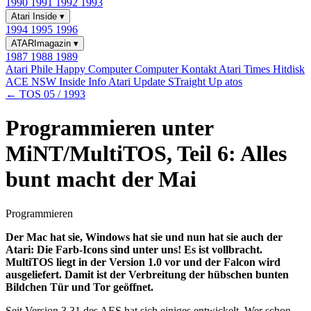
1990
1991
1992
1993
Atari Inside
▾
1994
1995
1996
ATARImagazin
▾
1987
1988
1989
Atari Phile
Happy Computer
Computer Kontakt
Atari Times
Hitdisk
ACE NSW Inside Info
Atari Update
STraight Up
atos
← TOS 05 / 1993
Programmieren unter
MiNT/MultiTOS, Teil 6: Alles
bunt macht der Mai
Programmieren
Der Mac hat sie, Windows hat sie und nun hat sie auch der
Atari: Die Farb-Icons sind unter uns! Es ist vollbracht.
MultiTOS liegt in der Version 1.0 vor und der Falcon wird
ausgeliefert. Damit ist der Verbreitung der hübschen bunten
Bildchen Tür und Tor geöffnet.
Seit Version 3.31 des AES hat sich einiges entwickelt. Wer schon