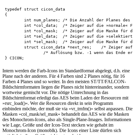
typedef struct cicon_data

{

	int num_planes;	/* Die Anzahl der Planes des folgenden Icons */

	int *col_data;	/* Zeiger auf die »normale« Farbbitmap */

	int *col_mask;	/* Zeiger auf die Maske für das normale Icon */

	int *sel_data;	/* Zeiger auf die »selektierte« Farbbitmap */

	int *sel_mask;	/* Zeiger auf die Maske für das selektierte Icon */

	struct cicon_data *next_res;	/* Zeiger auf das nächste Icon mit einer anderen */

		/* Auflösung bzw. -1 wenn das Ende erreicht ist. */

Intern werden die Farb-Icons im Standardformat abgelegt, d.h. eine
Plane nach der anderen. Für 4 Farben sind 2 Planes nötig, für 16
Farben 4 Planes und so weiter. In den meisten ST/TT/FALCON-
Bildschirmformaten liegen die Planes nicht hintereinander, sondern
wortweise gemischt vor. Die nötige Umrechnung in das
Bildschirmformat erledigt das AES beim Laden der Resourcen mit
»rsrc_load()«. Wer die Resourcen direkt in sein Programm
einbinden möchte, der muß sie via »vr_trnfm()« selbst anpassen. Die
Masken »col_mask/sel_mask« behandelt das AES wie die Masken
des Monochrom-Icons, also als Single-Plane-Images. Informationen
wie Lage, Größe und der Icon-Text stecken wie gehabt im
Monochrom-Icon (monoblk). Die Icons einer Liste dürfen sich