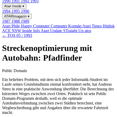
1990
1991
1992
1993
Atari Inside
▾
1994
1995
1996
ATARImagazin
▾
1987
1988
1989
Atari Phile
Happy Computer
Computer Kontakt
Atari Times
Hitdisk
ACE NSW Inside Info
Atari Update
STraight Up
atos
← TOS 05 / 1993
Streckenoptimierung mit
Autobahn: Pfadfinder
Public Domain
Ein beliebtes Problem, mit dem sich jeder Informatik-Student im
Laufe seines Grundstudiums einmal konfrontiert sieht, hat Andreas
Streu in eine praktische Anwendung überführt: Die Berechnung des
kürzesten Weges zwischen zwei Orten. Praktisch ist sein Public
Domain-Programm deshalb, weil es die optimale
Autobahnverbindung zwischen zwei Städten berechnet, eine
Wegbeschreibung gibt und Angaben über die erwartete Fahrtzeit
macht.