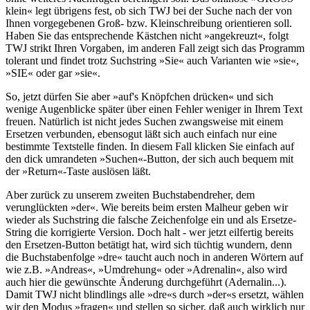
klein« legt übrigens fest, ob sich TWJ bei der Suche nach der von
Ihnen vorgegebenen Groß- bzw. Kleinschreibung orientieren soll.
Haben Sie das entsprechende Kästchen nicht »angekreuzt«, folgt
TWJ strikt Ihren Vorgaben, im anderen Fall zeigt sich das Programm
tolerant und findet trotz Suchstring »Sie« auch Varianten wie »sie«,
»SIE« oder gar »sie«.
So, jetzt dürfen Sie aber »auf's Knöpfchen drücken« und sich
wenige Augenblicke später über einen Fehler weniger in Ihrem Text
freuen. Natürlich ist nicht jedes Suchen zwangsweise mit einem
Ersetzen verbunden, ebensogut läßt sich auch einfach nur eine
bestimmte Textstelle finden. In diesem Fall klicken Sie einfach auf
den dick umrandeten »Suchen«-Button, der sich auch bequem mit
der »Return«-Taste auslösen läßt.
Aber zurück zu unserem zweiten Buchstabendreher, dem
verunglückten »der«. Wie bereits beim ersten Malheur geben wir
wieder als Suchstring die falsche Zeichenfolge ein und als Ersetze-
String die korrigierte Version. Doch halt - wer jetzt eilfertig bereits
den Ersetzen-Button betätigt hat, wird sich tüchtig wundern, denn
die Buchstabenfolge »dre« taucht auch noch in anderen Wörtern auf
wie z.B. »Andreas«, »Umdrehung« oder »Adrenalin«, also wird
auch hier die gewünschte Änderung durchgeführt (Adernalin...).
Damit TWJ nicht blindlings alle »dre«s durch »der«s ersetzt, wählen
wir den Modus »fragen« und stellen so sicher, daß auch wirklich nur