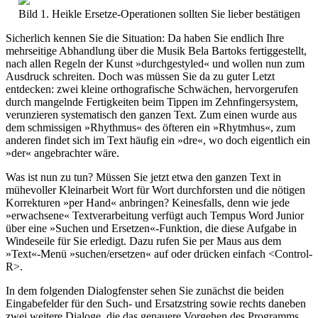
Bild 1. Heikle Ersetze-Operationen sollten Sie lieber bestätigen
Sicherlich kennen Sie die Situation: Da haben Sie endlich Ihre
mehrseitige Abhandlung über die Musik Bela Bartoks fertiggestellt,
nach allen Regeln der Kunst »durchgestyled« und wollen nun zum
Ausdruck schreiten. Doch was müssen Sie da zu guter Letzt
entdecken: zwei kleine orthografische Schwächen, hervorgerufen
durch mangelnde Fertigkeiten beim Tippen im Zehnfingersystem,
verunzieren systematisch den ganzen Text. Zum einen wurde aus
dem schmissigen »Rhythmus« des öfteren ein »Rhytmhus«, zum
anderen findet sich im Text häufig ein »dre«, wo doch eigentlich ein
»der« angebrachter wäre.
Was ist nun zu tun? Müssen Sie jetzt etwa den ganzen Text in
mühevoller Kleinarbeit Wort für Wort durchforsten und die nötigen
Korrekturen »per Hand« anbringen? Keinesfalls, denn wie jede
»erwachsene« Textverarbeitung verfügt auch Tempus Word Junior
über eine »Suchen und Ersetzen«-Funktion, die diese Aufgabe in
Windeseile für Sie erledigt. Dazu rufen Sie per Maus aus dem
»Text«-Menü »suchen/ersetzen« auf oder drücken einfach <Control-
R>.
In dem folgenden Dialogfenster sehen Sie zunächst die beiden
Eingabefelder für den Such- und Ersatzstring sowie rechts daneben
zwei weitere Dialoge, die das genauere Vorgehen des Programms