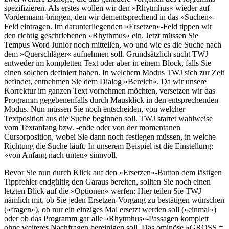
spezifizieren. Als erstes wollen wir den »Rhytmhus« wieder auf
Vordermann bringen, den wir dementsprechend in das »Suchen«-
Feld eintragen. Im darunterliegenden »Ersetzen«-Feld tippen wir
den richtig geschriebenen »Rhythmus« ein. Jetzt müssen Sie
Tempus Word Junior noch mitteilen, wo und wie es die Suche nach
dem »Querschläger« aufnehmen soll. Grundsätzlich sucht TWJ
entweder im kompletten Text oder aber in einem Block, falls Sie
einen solchen definiert haben. In welchem Modus TWJ sich zur Zeit
befindet, entnehmen Sie dem Dialog »Bereich«. Da wir unsere
Korrektur im ganzen Text vornehmen möchten, versetzen wir das
Programm gegebenenfalls durch Mausklick in den entsprechenden
Modus. Nun müssen Sie noch entscheiden, von welcher
Textposition aus die Suche beginnen soll. TWJ startet wahlweise
vom Textanfang bzw. -ende oder von der momentanen
Cursorposition, wobei Sie dann noch festlegen müssen, in welche
Richtung die Suche läuft. In unserem Beispiel ist die Einstellung:
»von Anfang nach unten« sinnvoll.
Bevor Sie nun durch Klick auf den »Ersetzen«-Button dem lästigen
Tippfehler endgültig den Garaus bereiten, sollten Sie noch einen
letzten Blick auf die »Optionen« werfen: Hier teilen Sie TWJ
nämlich mit, ob Sie jeden Ersetzen-Vorgang zu bestätigen wünschen
(»fragen«), ob nur ein einziges Mal ersetzt werden soll (»einmal«)
oder ob das Programm gar alle »Rhytmhus«-Passagen komplett
ohne weiteres Nachfragen bereinigen soll. Das ominöse »GROSS =