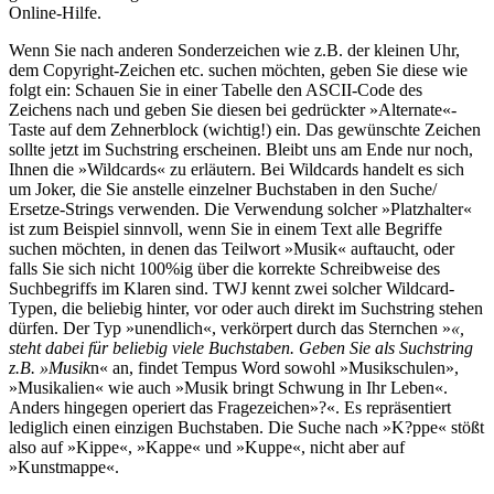
Online-Hilfe.
Wenn Sie nach anderen Sonderzeichen wie z.B. der kleinen Uhr,
dem Copyright-Zeichen etc. suchen möchten, geben Sie diese wie
folgt ein: Schauen Sie in einer Tabelle den ASCII-Code des
Zeichens nach und geben Sie diesen bei gedrückter »Alternate«-
Taste auf dem Zehnerblock (wichtig!) ein. Das gewünschte Zeichen
sollte jetzt im Suchstring erscheinen. Bleibt uns am Ende nur noch,
Ihnen die »Wildcards« zu erläutern. Bei Wildcards handelt es sich
um Joker, die Sie anstelle einzelner Buchstaben in den Suche/
Ersetze-Strings verwenden. Die Verwendung solcher »Platzhalter«
ist zum Beispiel sinnvoll, wenn Sie in einem Text alle Begriffe
suchen möchten, in denen das Teilwort »Musik« auftaucht, oder
falls Sie sich nicht 100%ig über die korrekte Schreibweise des
Suchbegriffs im Klaren sind. TWJ kennt zwei solcher Wildcard-
Typen, die beliebig hinter, vor oder auch direkt im Suchstring stehen
dürfen. Der Typ »unendlich«, verkörpert durch das Sternchen »
«,
steht dabei für beliebig viele Buchstaben. Geben Sie als Suchstring
z.B. »Musik
n« an, findet Tempus Word sowohl »Musikschulen»,
»Musikalien« wie auch »Musik bringt Schwung in Ihr Leben«.
Anders hingegen operiert das Fragezeichen»?«. Es repräsentiert
lediglich einen einzigen Buchstaben. Die Suche nach »K?ppe« stößt
also auf »Kippe«, »Kappe« und »Kuppe«, nicht aber auf
»Kunstmappe«.