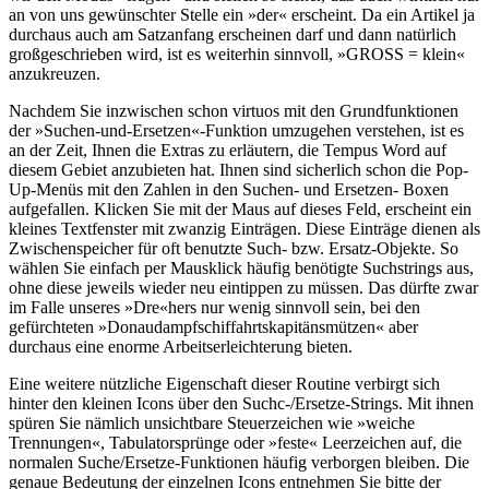
an von uns gewünschter Stelle ein »der« erscheint. Da ein Artikel ja
durchaus auch am Satzanfang erscheinen darf und dann natürlich
großgeschrieben wird, ist es weiterhin sinnvoll, »GROSS = klein«
anzukreuzen.
Nachdem Sie inzwischen schon virtuos mit den Grundfunktionen
der »Suchen-und-Ersetzen«-Funktion umzugehen verstehen, ist es
an der Zeit, Ihnen die Extras zu erläutern, die Tempus Word auf
diesem Gebiet anzubieten hat. Ihnen sind sicherlich schon die Pop-
Up-Menüs mit den Zahlen in den Suchen- und Ersetzen- Boxen
aufgefallen. Klicken Sie mit der Maus auf dieses Feld, erscheint ein
kleines Textfenster mit zwanzig Einträgen. Diese Einträge dienen als
Zwischenspeicher für oft benutzte Such- bzw. Ersatz-Objekte. So
wählen Sie einfach per Mausklick häufig benötigte Suchstrings aus,
ohne diese jeweils wieder neu eintippen zu müssen. Das dürfte zwar
im Falle unseres »Dre«hers nur wenig sinnvoll sein, bei den
gefürchteten »Donaudampfschiffahrtskapitänsmützen« aber
durchaus eine enorme Arbeitserleichterung bieten.
Eine weitere nützliche Eigenschaft dieser Routine verbirgt sich
hinter den kleinen Icons über den Suchc-/Ersetze-Strings. Mit ihnen
spüren Sie nämlich unsichtbare Steuerzeichen wie »weiche
Trennungen«, Tabulatorsprünge oder »feste« Leerzeichen auf, die
normalen Suche/Ersetze-Funktionen häufig verborgen bleiben. Die
genaue Bedeutung der einzelnen Icons entnehmen Sie bitte der