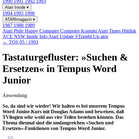
1990
1991
1992
1993
Atari Inside
▾
1994
1995
1996
ATARImagazin
▾
1987
1988
1989
Atari Phile
Happy Computer
Computer Kontakt
Atari Times
Hitdisk
ACE NSW Inside Info
Atari Update
STraight Up
atos
← TOS 05 / 1993
Tastaturgefluster: »Suchen &
Ersetzen« in Tempus Word
Junior
Anwendung
So, da sind wir wieder! Wir halten es bei unserem Tempus
Word Junior-Kurs mit Douglas Adams und beweisen, daß
TVilogien sehr wohl aus vier Teilen bestehen können. Das
Thema diesmal sind die umfangreichen »Suchen und
Ersetzen«-Funktionen von Tempus Word Junior.