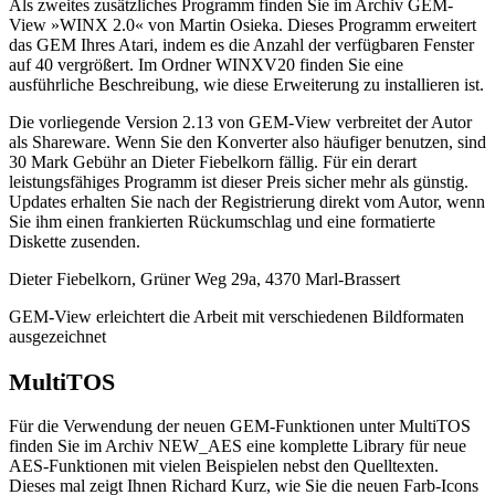
Als zweites zusätzliches Programm finden Sie im Archiv GEM-
View »WINX 2.0« von Martin Osieka. Dieses Programm erweitert
das GEM Ihres Atari, indem es die Anzahl der verfügbaren Fenster
auf 40 vergrößert. Im Ordner WINXV20 finden Sie eine
ausführliche Beschreibung, wie diese Erweiterung zu installieren ist.
Die vorliegende Version 2.13 von GEM-View verbreitet der Autor
als Shareware. Wenn Sie den Konverter also häufiger benutzen, sind
30 Mark Gebühr an Dieter Fiebelkorn fällig. Für ein derart
leistungsfähiges Programm ist dieser Preis sicher mehr als günstig.
Updates erhalten Sie nach der Registrierung direkt vom Autor, wenn
Sie ihm einen frankierten Rückumschlag und eine formatierte
Diskette zusenden.
Dieter Fiebelkorn, Grüner Weg 29a, 4370 Marl-Brassert
GEM-View erleichtert die Arbeit mit verschiedenen Bildformaten
ausgezeichnet
MultiTOS
Für die Verwendung der neuen GEM-Funktionen unter MultiTOS
finden Sie im Archiv NEW_AES eine komplette Library für neue
AES-Funktionen mit vielen Beispielen nebst den Quelltexten.
Dieses mal zeigt Ihnen Richard Kurz, wie Sie die neuen Farb-Icons