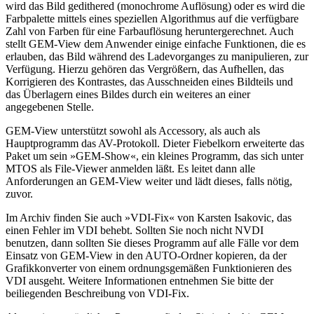
wird das Bild gedithered (monochrome Auflösung) oder es wird die
Farbpalette mittels eines speziellen Algorithmus auf die verfügbare
Zahl von Farben für eine Farbauflösung heruntergerechnet. Auch
stellt GEM-View dem Anwender einige einfache Funktionen, die es
erlauben, das Bild während des Ladevorganges zu manipulieren, zur
Verfügung. Hierzu gehören das Vergrößern, das Aufhellen, das
Korrigieren des Kontrastes, das Ausschneiden eines Bildteils und
das Überlagern eines Bildes durch ein weiteres an einer
angegebenen Stelle.
GEM-View unterstützt sowohl als Accessory, als auch als
Hauptprogramm das AV-Protokoll. Dieter Fiebelkorn erweiterte das
Paket um sein »GEM-Show«, ein kleines Programm, das sich unter
MTOS als File-Viewer anmelden läßt. Es leitet dann alle
Anforderungen an GEM-View weiter und lädt dieses, falls nötig,
zuvor.
Im Archiv finden Sie auch »VDI-Fix« von Karsten Isakovic, das
einen Fehler im VDI behebt. Sollten Sie noch nicht NVDI
benutzen, dann sollten Sie dieses Programm auf alle Fälle vor dem
Einsatz von GEM-View in den AUTO-Ordner kopieren, da der
Grafikkonverter von einem ordnungsgemäßen Funktionieren des
VDI ausgeht. Weitere Informationen entnehmen Sie bitte der
beiliegenden Beschreibung von VDI-Fix.