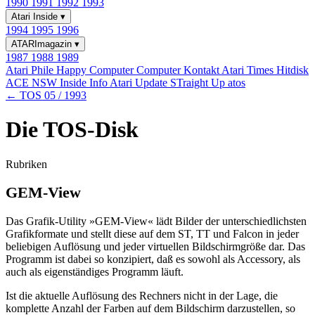
1990
1991
1992
1993
Atari Inside
▾
1994
1995
1996
ATARImagazin
▾
1987
1988
1989
Atari Phile
Happy Computer
Computer Kontakt
Atari Times
Hitdisk
ACE NSW Inside Info
Atari Update
STraight Up
atos
← TOS 05 / 1993
Die TOS-Disk
Rubriken
GEM-View
Das Grafik-Utility »GEM-View« lädt Bilder der unterschiedlichsten
Grafikformate und stellt diese auf dem ST, TT und Falcon in jeder
beliebigen Auflösung und jeder virtuellen Bildschirmgröße dar. Das
Programm ist dabei so konzipiert, daß es sowohl als Accessory, als
auch als eigenständiges Programm läuft.
Ist die aktuelle Auflösung des Rechners nicht in der Lage, die
komplette Anzahl der Farben auf dem Bildschirm darzustellen, so