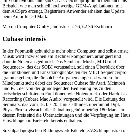
im Zoom-Modus unterstützt. Das Zeichenprogramm dient auch als
Beispiel, wie man schnell hochwertige GEM-Applikationen mit
dem ACSpro erzeugt. Registrierte Anwender erhalten das Update
beim Autor für 20 Mark.
Maxon Computer GmbH, Industriestr. 26, 62 36 Eschborn
Cubase intensiv
In der Popmusik geht nichts mehr ohne Computer, und selbst ernste
Musik wird inzwischen am Rechner komponiert, arrangiert und
dann in Noten ausgedruckt. Das Seminar »Musik, MIDI und
Sequencer«, das das SOBI veranstaltet, soll einen Überblick über
die Funktionen und Einsatzmöglichkeiten der MIDI-Sequencerpro-
gramme geben, die für solche Aufgaben eingesetzt werden. Im
Mittelpunkt steht dabei der Sequencer Cubase für Atari, Mcintosh
und PC, der von der grundlegenden Bedienung bis zu den
fortschrigeschrit-tenen Funktionen wie Notendruck oder Harddisk-
Recording (Cubase Mac Audio) vorgestellt wird. Die Leitung des
Seminars, das vom 18. bis 20. Juni stattfindet, übernimmt Dipl.-
Phys. Jörn Loviscach, die Teilnahmegebühr beträgt 180 Mark. In
diesem Preis sind die Übernachtungen und die Verpflegung im Haus
Einschlingen in Bielefeld bereits enthalten.
Sozialpädagogischen Bildungswerk Bilefeld e.V.Schlingenstr. 65.