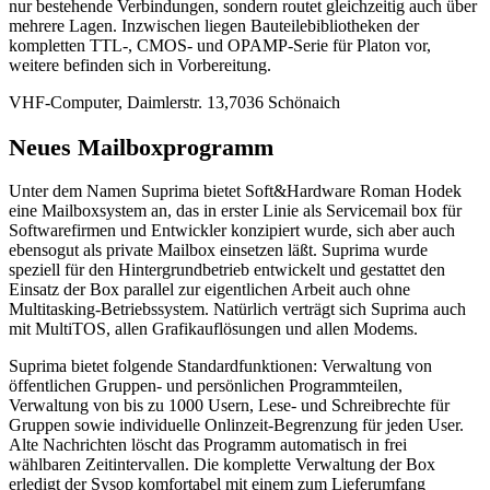
nur bestehende Verbindungen, sondern routet gleichzeitig auch über
mehrere Lagen. Inzwischen liegen Bauteilebibliotheken der
kompletten TTL-, CMOS- und OPAMP-Serie für Platon vor,
weitere befinden sich in Vorbereitung.
VHF-Computer, Daimlerstr. 13,7036 Schönaich
Neues Mailboxprogramm
Unter dem Namen Suprima bietet Soft&Hardware Roman Hodek
eine Mailboxsystem an, das in erster Linie als Servicemail box für
Softwarefirmen und Entwickler konzipiert wurde, sich aber auch
ebensogut als private Mailbox einsetzen läßt. Suprima wurde
speziell für den Hintergrundbetrieb entwickelt und gestattet den
Einsatz der Box parallel zur eigentlichen Arbeit auch ohne
Multitasking-Betriebssystem. Natürlich verträgt sich Suprima auch
mit MultiTOS, allen Grafikauflösungen und allen Modems.
Suprima bietet folgende Standardfunktionen: Verwaltung von
öffentlichen Gruppen- und persönlichen Programmteilen,
Verwaltung von bis zu 1000 Usern, Lese- und Schreibrechte für
Gruppen sowie individuelle Onlinzeit-Begrenzung für jeden User.
Alte Nachrichten löscht das Programm automatisch in frei
wählbaren Zeitintervallen. Die komplette Verwaltung der Box
erledigt der Sysop komfortabel mit einem zum Lieferumfang