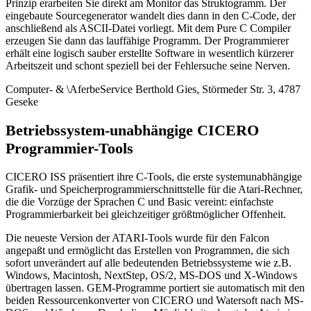
Prinzip erarbeiten Sie direkt am Monitor das Struktogramm. Der
eingebaute Sourcegenerator wandelt dies dann in den C-Code, der
anschließend als ASCII-Datei vorliegt. Mit dem Pure C Compiler
erzeugen Sie dann das lauffähige Programm. Der Programmierer
erhält eine logisch sauber erstellte Software in wesentlich kürzerer
Arbeitszeit und schont speziell bei der Fehlersuche seine Nerven.
Computer- & \AferbeService Berthold Gies, Störmeder Str. 3, 4787
Geseke
Betriebssystem-unabhängige CICERO
Programmier-Tools
CICERO ISS präsentiert ihre C-Tools, die erste systemunabhängige
Grafik- und Speicherprogrammierschnittstelle für die Atari-Rechner,
die die Vorzüge der Sprachen C und Basic vereint: einfachste
Programmierbarkeit bei gleichzeitiger größtmöglicher Offenheit.
Die neueste Version der ATARI-Tools wurde für den Falcon
angepaßt und ermöglicht das Erstellen von Programmen, die sich
sofort unverändert auf alle bedeutenden Betriebssysteme wie z.B.
Windows, Macintosh, NextStep, OS/2, MS-DOS und X-Windows
übertragen lassen. GEM-Programme portiert sie automatisch mit den
beiden Ressourcenkonverter von CICERO und Watersoft nach MS-