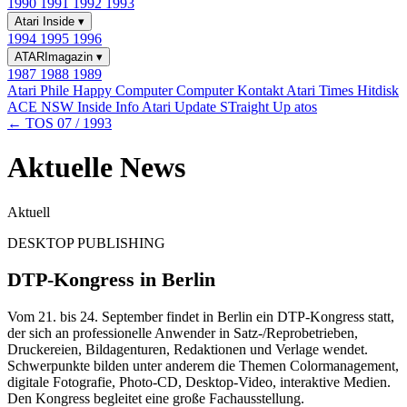
1990
1991
1992
1993
Atari Inside
▾
1994
1995
1996
ATARImagazin
▾
1987
1988
1989
Atari Phile
Happy Computer
Computer Kontakt
Atari Times
Hitdisk
ACE NSW Inside Info
Atari Update
STraight Up
atos
← TOS 07 / 1993
Aktuelle News
Aktuell
DESKTOP PUBLISHING
DTP-Kongress in Berlin
Vom 21. bis 24. September findet in Berlin ein DTP-Kongress statt,
der sich an professionelle Anwender in Satz-/Reprobetrieben,
Druckereien, Bildagenturen, Redaktionen und Verlage wendet.
Schwerpunkte bilden unter anderem die Themen Colormanagement,
digitale Fotografie, Photo-CD, Desktop-Video, interaktive Medien.
Den Kongress begleitet eine große Fachausstellung.