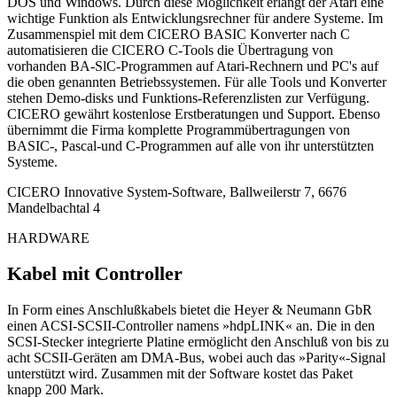
DOS und Windows. Durch diese Möglichkeit erlangt der Atari eine
wichtige Funktion als Entwicklungsrechner für andere Systeme. Im
Zusammenspiel mit dem CICERO BASIC Konverter nach C
automatisieren die CICERO C-Tools die Übertragung von
vorhanden BA-SlC-Programmen auf Atari-Rechnern und PC's auf
die oben genannten Betriebssystemen. Für alle Tools und Konverter
stehen Demo-disks und Funktions-Referenzlisten zur Verfügung.
CICERO gewährt kostenlose Erstberatungen und Support. Ebenso
übernimmt die Firma komplette Programmübertragungen von
BASIC-, Pascal-und C-Programmen auf alle von ihr unterstützten
Systeme.
CICERO Innovative System-Software, Ballweilerstr 7, 6676
Mandelbachtal 4
HARDWARE
Kabel mit Controller
In Form eines Anschlußkabels bietet die Heyer & Neumann GbR
einen ACSI-SCSII-Controller namens »hdpLINK« an. Die in den
SCSI-Stecker integrierte Platine ermöglicht den Anschluß von bis zu
acht SCSII-Geräten am DMA-Bus, wobei auch das »Parity«-Signal
unterstützt wird. Zusammen mit der Software kostet das Paket
knapp 200 Mark.