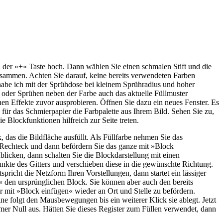
der »+« Taste hoch. Dann wählen Sie einen schmalen Stift und die
zusammen. Achten Sie darauf, keine bereits verwendeten Farben
 habe ich mit der Sprühdose bei kleinem Sprühradius und hoher
en oder Sprühen neben der Farbe auch das aktuelle Füllmuster
chen Effekte zuvor ausprobieren. Öffnen Sie dazu ein neues Fenster. Es
ür das Schmierpapier die Farbpalette aus Ihrem Bild. Sehen Sie zu,
e Blockfunktionen hilfreich zur Seite treten.
, das die Bildfläche ausfüllt. Als Füllfarbe nehmen Sie das
s Rechteck und dann befördern Sie das ganze mit »Block
licken, dann schalten Sie die Blockdarstellung mit einen
unkte des Gitters und verschieben diese in die gewünschte Richtung.
tspricht die Netzform Ihren Vorstellungen, dann startet ein lässiger
o« den ursprünglichen Block. Sie können aber auch den bereits
 mit »Block einfügen« wieder an Ort und Stelle zu befördern.
e folgt den Mausbewegungen bis ein weiterer Klick sie ablegt. Jetzt
er Null aus. Hätten Sie dieses Register zum Füllen verwendet, dann