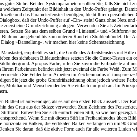
ns guter Stube. Bei den Systemparametern sollten Sie, falls Sie nicht
zu welchem Zeitpunkt der Bildinhalt in den Undo-Puffer gelangt. Damit
e Infozeile und das Parameterfenster benötigen, bleibt Ihrem persönlic
r Dialogbox, daß der Undo-Puffer auf »Ein« steht! Ganz ohne Netz und 
 zuerst eine Grundzeichnung anlegen. Verwenden Sie als Zeichenfarbe
hieren. Setzen Sie aus dem selben Grund »Linienstil« und »Stiftform« s
 Bildrand ausgehend bis zum unteren Rand ein Strahlenbündel. Der Anfa
em Dialog »Darstellung«, wir machen hier keine Schemazeichnung.
ustaste), empfiehlt es sich, die Größe des Arbeitsfensters mit Hilfe d
en des sichtbaren Bildauschnittes setzten Sie die Cusor-Tasten ein od
ldhintergrund. Apropos Farbe, rufen Sie zuvor die Farbpalette auf und 
 In Ihrem Farbeimern befindet sich jetzt zweimal die Farbe Weiß. Zum 
e vermeiden Sie Fehler beim Arbeiten im Zeichenmodus »Transparenz«
ndigen Sie jetzt die grobe Grundrißzeichnung ohne jedoch weitere Farb
 Mobiliar und Menschen deuten Sie einfach nur grob an. Im Prinzip so
hern.
n Bildteil ist aufwendiger, als es auf den ersten Blick aussieht. Der 
iterhin das Grau aus der Skizze verwendet. Zum Zeichnen des Fensterkr
e Stiftform. Entwerfen Sie sich einfach einen Stift, so wie hier gezeigt.
i entsprechend. Wenn Sie mit diesem Stift im Freihandmodus übers Bild
die horizontalen Balken, die vertikalen Balken verlangen ein um 90 Gra
. Denken Sie daran, daß die aktive Form auch für alle weiteren Linien wi