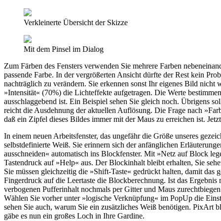
Verkleinerte Übersicht der Skizze
Mit dem Pinsel im Dialog
Zum Färben des Fensters verwenden Sie mehrere Farben nebeneinande
passende Farbe. In der vergrößerten Ansicht dürfte der Rest kein Pro
nachträglich zu verändern. Sie erkennen sonst Ihr eigenes Bild nicht
»Intensität« (70%) die Lichteffekte aufgetragen. Die Werte bestimmen
ausschlaggebend ist. Ein Beispiel sehen Sie gleich noch. Übrigens sol
reicht die Ausdehnung der aktuellen Auflösung. Die Frage nach »Farb
daß ein Zipfel dieses Bildes immer mit der Maus zu erreichen ist. Jetz
In einem neuen Arbeitsfenster, das ungefähr die Größe unseres gezeich
selbstdefinierte Weiß. Sie erinnern sich der anfänglichen Erläuteru
ausschneiden« automatisch ins Blockfenster. Mit »Netz auf Block leg
Tastendruck auf »Help« aus. Der Blockinhalt bleibt erhalten, Sie seh
Sie müssen gleichzeitig die »Shift-Taste« gedrückt halten, damit das ge
Fingerdruck auf die Leertaste die Blockberechnung. Ist das Ergebnis 
verbogenen Pufferinhalt nochmals per Gitter und Maus zurechtbiegen.
Wählen Sie vorher unter »logische Verknüpfung« im PopUp die Einstel
sehen Sie auch, warum Sie ein zusätzliches Weiß benötigen. PixArt 
gäbe es nun ein großes Loch in Ihre Gardine.