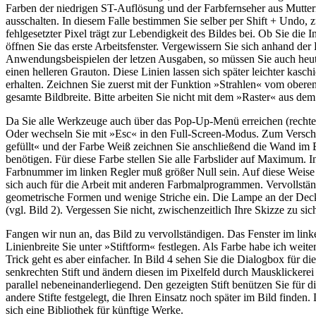
Farben der niedrigen ST-Auflösung und der Farbfernseher aus Mutter
ausschalten. In diesem Falle bestimmen Sie selber per Shift + Undo, 
fehlgesetzter Pixel trägt zur Lebendigkeit des Bildes bei. Ob Sie di
öffnen Sie das erste Arbeitsfenster. Vergewissern Sie sich anhand de
Anwendungsbeispielen der letzen Ausgaben, so müssen Sie auch heute
einen helleren Grauton. Diese Linien lassen sich später leichter kasc
erhalten. Zeichnen Sie zuerst mit der Funktion »Strahlen« vom oberen
gesamte Bildbreite. Bitte arbeiten Sie nicht mit dem »Raster« aus d
Da Sie alle Werkzeuge auch über das Pop-Up-Menü erreichen (rechte Ma
Oder wechseln Sie mit »Esc« in den Full-Screen-Modus. Zum Verschieb
gefüllt« und der Farbe Weiß zeichnen Sie anschließend die Wand im Bi
benötigen. Für diese Farbe stellen Sie alle Farbslider auf Maximum.
Farbnummer im linken Regler muß größer Null sein. Auf diese Weis
sich auch für die Arbeit mit anderen Farbmalprogrammen. Vervollstä
geometrische Formen und wenige Striche ein. Die Lampe an der Decke,
(vgl. Bild 2). Vergessen Sie nicht, zwischenzeitlich Ihre Skizze zu sic
Fangen wir nun an, das Bild zu vervollständigen. Das Fenster im linke
Linienbreite Sie unter »Stiftform« festlegen. Als Farbe habe ich we
Trick geht es aber einfacher. In Bild 4 sehen Sie die Dialogbox für di
senkrechten Stift und ändern diesen im Pixelfeld durch Mausklickere
parallel nebeneinanderliegend. Den gezeigten Stift benützen Sie für 
andere Stifte festgelegt, die Ihren Einsatz noch später im Bild finden
sich eine Bibliothek für künftige Werke.