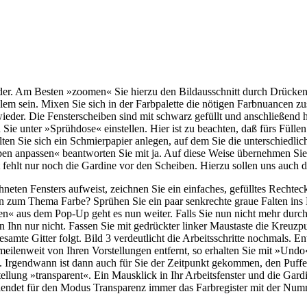
r. Am Besten »zoomen« Sie hierzu den Bildausschnitt durch Drücken 
blem sein. Mixen Sie sich in der Farbpalette die nötigen Farbnuancen 
 wieder. Die Fensterscheiben sind mit schwarz gefüllt und anschließend
 Sie unter »Sprühdose« einstellen. Hier ist zu beachten, daß fürs Füll
lten Sie sich ein Schmierpapier anlegen, auf dem Sie die unterschiedli
en anpassen« beantworten Sie mit ja. Auf diese Weise übernehmen Sie f
t fehlt nur noch die Gardine vor den Scheiben. Hierzu sollen uns auch di
neten Fensters aufweist, zeichnen Sie ein einfaches, gefülltes Rechteck
ngen zum Thema Farbe? Sprühen Sie ein paar senkrechte graue Falten in
en« aus dem Pop-Up geht es nun weiter. Falls Sie nun nicht mehr durchb
en Ihn nur nicht. Fassen Sie mit gedrückter linker Maustaste die Kreuzp
samte Gitter folgt. Bild 3 verdeutlicht die Arbeitsschritte nochmals. En
meilenweit von Ihren Vorstellungen entfernt, so erhalten Sie mit »Und
 Irgendwann ist dann auch für Sie der Zeitpunkt gekommen, den Puffer
lung »transparent«. Ein Mausklick in Ihr Arbeitsfenster und die Gardin
blendet für den Modus Transparenz immer das Farbregister mit der Numm