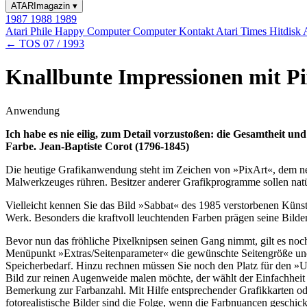
ATARImagazin
▾
1987
1988
1989
Atari Phile
Happy Computer
Computer Kontakt
Atari Times
Hitdisk
← TOS 07 / 1993
Knallbunte Impressionen mit Pix
Anwendung
Ich habe es nie eilig, zum Detail vorzustoßen: die Gesamtheit un
Farbe. Jean-Baptiste Corot (1796-1845)
Die heutige Grafikanwendung steht im Zeichen von »PixArt«, dem n
Malwerkzeuges rühren. Besitzer anderer Grafikprogramme sollen natür
Vielleicht kennen Sie das Bild »Sabbat« des 1985 verstorbenen Künstle
Werk. Besonders die kraftvoll leuchtenden Farben prägen seine Bilder
Bevor nun das fröhliche Pixelknipsen seinen Gang nimmt, gilt es noc
Menüpunkt »Extras/Seitenparameter« die gewünschte Seitengröße und
Speicherbedarf. Hinzu rechnen müssen Sie noch den Platz für den »Un
Bild zur reinen Augenweide malen möchte, der wählt der Einfachheit
Bemerkung zur Farbanzahl. Mit Hilfe entsprechender Grafikkarten od
fotorealistische Bilder sind die Folge, wenn die Farbnuancen geschick