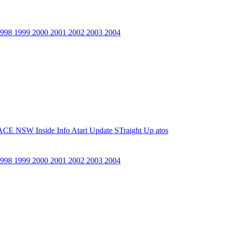
1998
1999
2000
2001
2002
2003
2004
ACE NSW Inside Info
Atari Update
STraight Up
atos
1998
1999
2000
2001
2002
2003
2004