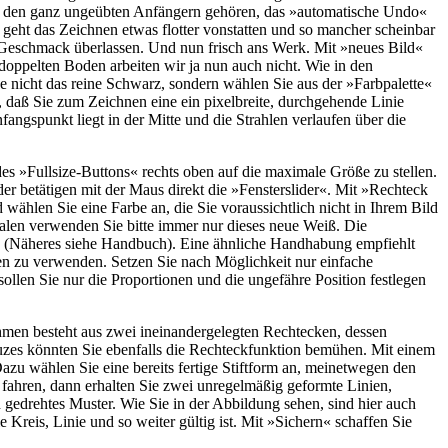
 zu den ganz ungeübten Anfängern gehören, das »automatische Undo«
 geht das Zeichnen etwas flotter vonstatten und so mancher scheinbar
hen Geschmack überlassen. Und nun frisch ans Werk. Mit »neues Bild«
doppelten Boden arbeiten wir ja nun auch nicht. Wie in den
 nicht das reine Schwarz, sondern wählen Sie aus der »Farbpalette«
o, daß Sie zum Zeichnen eine ein pixelbreite, durchgehende Linie
ngspunkt liegt in der Mitte und die Strahlen verlaufen über die
es »Fullsize-Buttons« rechts oben auf die maximale Größe zu stellen.
er betätigen mit der Maus direkt die »Fensterslider«. Mit »Rechteck
wählen Sie eine Farbe an, die Sie voraussichtlich nicht in Ihrem Bild
Malen verwenden Sie bitte immer nur dieses neue Weiß. Die
! (Näheres siehe Handbuch). Eine ähnliche Handhabung empfiehlt
en zu verwenden. Setzen Sie nach Möglichkeit nur einfache
llen Sie nur die Proportionen und die ungefähre Position festlegen
Rahmen besteht aus zwei ineinandergelegten Rechtecken, dessen
euzes könnten Sie ebenfalls die Rechteckfunktion bemühen. Mit einem
 Dazu wählen Sie eine bereits fertige Stiftform an, meinetwegen den
 fahren, dann erhalten Sie zwei unregelmäßig geformte Linien,
d gedrehtes Muster. Wie Sie in der Abbildung sehen, sind hier auch
e Kreis, Linie und so weiter gültig ist. Mit »Sichern« schaffen Sie