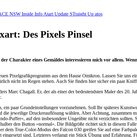
ACE NSW Inside Info
Atari Update
STraight Up
atos
art: Des Pixels Pinsel
d der Charakter eines Gemäldes interessieren mich vor allem. Wenn 
euen Pixelgrafikprogramm aus dem Hause Omikron. Lassen Sie uns ein
lich nicht im Regen stehen. Auch Sie finden hier sicher ein paar Knif
rs Marc Chagall. Er, der als einer der bedeutendsten Maler des 20. Jahr
.
h, ein paar Grundeinstellungen vorzunehmen. Soll Ihr späteres Kunstw
 die jeweilige Druckerauflösung wählen. Aber Achtung, zusammen mit 
do-Puffer«, auf den insbesondere Ungeübte nicht verzichten sollten. S
 halber den Button »normal«. Die Bildgröße richtet sich in diesem F
er dem True-Color-Modus des Falcon 030 greifen Sie auf eine Farbpale
t eingesetzt sind. Letzteres verlangt ein Stück Übung und Erfahrung. Fü