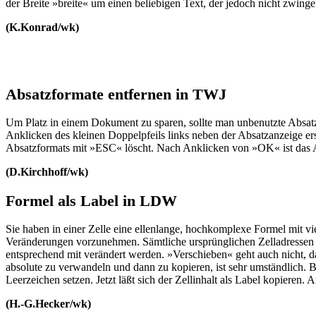
der Breite »breite« um einen beliebigen Text, der jedoch nicht zwi
(K.Konrad/wk)
Absatzformate entfernen in TWJ
Um Platz in einem Dokument zu sparen, sollte man unbenutzte Absatzf
Anklicken des kleinen Doppelpfeils links neben der Absatzanzeige e
Absatzformats mit »ESC« löscht. Nach Anklicken von »OK« ist das 
(D.Kirchhoff/wk)
Formel als Label in LDW
Sie haben in einer Zelle eine ellenlange, hochkomplexe Formel mit vie
Veränderungen vorzunehmen. Sämtliche ursprünglichen Zelladressen in 
entsprechend mit verändert werden. »Verschieben« geht auch nicht, da 
absolute zu verwandeln und dann zu kopieren, ist sehr umständlich. B
Leerzeichen setzen. Jetzt läßt sich der Zellinhalt als Label kopieren
(H.-G.Hecker/wk)