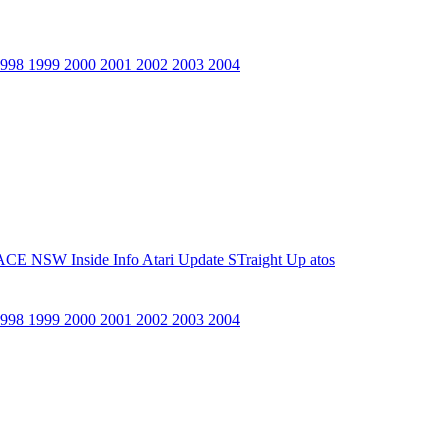
1998
1999
2000
2001
2002
2003
2004
ACE NSW Inside Info
Atari Update
STraight Up
atos
1998
1999
2000
2001
2002
2003
2004