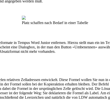
ngend angegeben werden muß.
Platz schaffen nach Bedarf in einer Tabelle
ormate in Tempus Word Junior entfernen. Hierzu stellt man ein im Text
rscheint eine Dialogbox, in der man den Button »Umbenennen« auswähl
Absatzformat nicht mehr vorhanden.
len relativen Zelladressen entwickelt. Diese Formel wollen Sie nun in 
der Formel sollen bei der Kopieraktion erhalten bleiben. Der Befehl »
dabei die Formel in der ursprünglichen Zelle gelöscht wird. Die Lösung
esser ist der folgende Weg: Sie deklarieren die Formel als Label. Am e
. Anschließend die Leerzeichen und natürlich die von LDW automatisch g