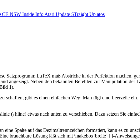
ACE NSW Inside Info
Atari Update
STraight Up
atos
famose Satzprogramm LaTeX muß Abstriche in der Perfektion machen, ge
Hand angezeigt. Neben den bekannten Befehlen zur Manipulation der Tabe
Bild 1).
z zu schaffen, gibt es einen einfachen Weg: Man fügt eine Leerzeile e
slinie (\ hline) etwas nach unten zu verschieben. Dazu setzen Sie einf
 man eine Spalte auf das Dezimaltrennzeichen formatiert, kann es zu u
. Eine brauchbare Lösung läßt sich mit \makebox[breite] [ ]-Anweisunge