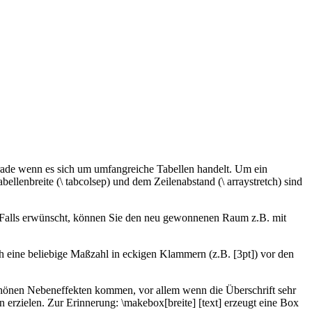
rade wenn es sich um umfangreiche Tabellen handelt. Um ein
llenbreite (\ tabcolsep) und dem Zeilenabstand (\ arraystretch) sind
in. Falls erwünscht, können Sie den neu gewonnenen Raum z.B. mit
ach eine beliebige Maßzahl in eckigen Klammern (z.B. [3pt]) vor den
nschönen Nebeneffekten kommen, vor allem wenn die Überschrift sehr
n erzielen. Zur Erinnerung: \makebox[breite] [text] erzeugt eine Box