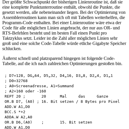
Der größte Schwachpunkt der bisherigen Linienroutine ist, daß sie
eine komplette Punktunterroutine enthält, obwohl die Punkte, die
gesetzt werden, alle nebeneinander liegen. Bei der Optimierung von
Assemblerroutinen kann man sich oft mit Tabellen weiterhelfen, die
Programm-Code enthalten. Bei einer Linienroutine wäre etwa der
Code für alle möglichen Linien angebracht, der nur aus OR- und
RTS-Befehlen besteht und im besten Fall einen Punkt pro
Taktzyklus setzt. Leider ist die Zahl aller möglichen Linien sehr
groß und eine solche Code-Tabelle würde etliche Gigabyte Speicher
schlucken.
Äußerst schnell und platzsparend hingegen ist folgende Code-
Tabelle, auf die ich nach zahlreichen Optimierungen gestoßen bin.
; D7=128, DG„64, D5„32, D4„16, D3„8, D2„4, D1„1 

; D0=32768

; A0=Screenadresse, A1=Summand

; A2=160 oder -160

REPT 20	;	20	Mal	das	Ganze

OR.B D7, (A0) ; 16. Bit setzen / 8 Bytes pro Pixel

ADD.W A1,D0

BCC.S *+2

ADDA.W A2,A0

OR.B D6,(A0)	;	15. Bit setzen

ADD.W A1,D0 
