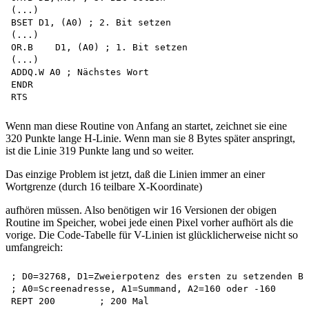
(...)

BSET D1, (A0) ; 2. Bit setzen

(...)

OR.B	D1, (A0) ; 1. Bit setzen

(...)

ADDQ.W A0 ; Nächstes Wort

ENDR

Wenn man diese Routine von Anfang an startet, zeichnet sie eine
320 Punkte lange H-Linie. Wenn man sie 8 Bytes später anspringt,
ist die Linie 319 Punkte lang und so weiter.
Das einzige Problem ist jetzt, daß die Linien immer an einer
Wortgrenze (durch 16 teilbare X-Koordinate)
aufhören müssen. Also benötigen wir 16 Versionen der obigen
Routine im Speicher, wobei jede einen Pixel vorher aufhört als die
vorige. Die Code-Tabelle für V-Linien ist glücklicherweise nicht so
umfangreich:
; D0=32768, D1=Zweierpotenz des ersten zu setzenden Bi
; A0=Screenadresse, A1=Summand, A2=160 oder -160 

REPT 200	; 200 Mal
