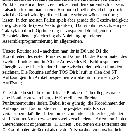
Punkt zu einem anderen zeichnet, scheint denkbar einfach zu sein.
Tatsächlich kann man so eine Routine schnell entwickeln, jedoch
wird die Geschwindigkeit der Routine sehr zu wünschen übrig
lassen. In den meisten Fällen spielt aber gerade die Geschwindigkeit
die größte Rolle (etwa Vektorgrafiken). Daher lohnt es sich, ein paar
Taktzyklen durch Optimierung einzusparen. Die folgenden
Beispiele dienen gleichzeitig als Anleitung optimierter
Assemblerprogrammierung im allgemeinen.
Unsere Routine soll - nachdem man ihr in D0 und D1 die
Koordinaten des ersten Punktes, in D2 und D3 die Koordinaten des
zweiten Punktes und in A0 die Adresse des Bildschirmspeichers
übergibt - eine Linie in einer Plane zwischen den beiden Punkten
zeichnen. Die Routine auf der TOS-Disk läuft in allen drei ST-
Auflösungen. Im Artikel besprechen wir aber nur die niedrige ST-
Auflösung.
Eine Linie besteht bekanntlich aus Punkten. Daher liegt es nahe,
eine Routine zu schreiben, die Koordinaten für eine
Punktunterroutine liefert. Dabei ist es günstig, die Koordinaten der
Anfangs- und Endpunkte der Linie gegebenenfalls so zu
vertauschen, daß die Linien immer von links nach rechts gerichtet
sind. Nun muß man zwischen zwei verschiedenen Arten von Linien
unterscheiden: sogenannte »H-Linien«, bei denen die Differenz der
X-Koordinaten größer ist als die der Y-Koordinaten (anschaulich