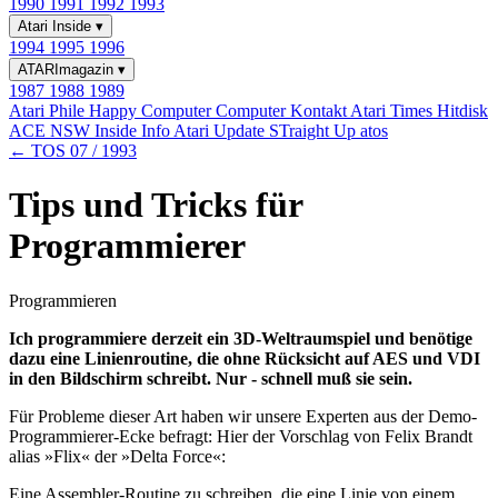
1990
1991
1992
1993
Atari Inside
▾
1994
1995
1996
ATARImagazin
▾
1987
1988
1989
Atari Phile
Happy Computer
Computer Kontakt
Atari Times
Hitdisk
ACE NSW Inside Info
Atari Update
STraight Up
atos
← TOS 07 / 1993
Tips und Tricks für
Programmierer
Programmieren
Ich programmiere derzeit ein 3D-Weltraumspiel und benötige
dazu eine Linienroutine, die ohne Rücksicht auf AES und VDI
in den Bildschirm schreibt. Nur - schnell muß sie sein.
Für Probleme dieser Art haben wir unsere Experten aus der Demo-
Programmierer-Ecke befragt: Hier der Vorschlag von Felix Brandt
alias »Flix« der »Delta Force«:
Eine Assembler-Routine zu schreiben, die eine Linie von einem