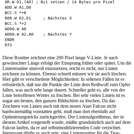
OR.W D1,(A0) ; Bit setzen / 14 Bytes pro Pixel 

ADD.W A1,D0 

BCC.S *+6

ROR.W D2,D1	; Nächstes X

BCC.S *+2 

ADDQ.W A0

ADDA.W A2,A0	; Nächstes Y

ENDR

Diese Routine zeichnet eine 200 Pixel lange V-Linie. Je nach
gewünschter Länge erfolgt der Einsprung früher oder später. Um die
Linienroutine sinnvoll einzusetzen, reicht es nicht, nur Linien
zeichnen zu können. Ebenso schnell müssen wir sie auch löschen.
Hier gibt es verschiedene Möglichkeiten: In seltenen Fällen ist es
erforderlich, daß nur die Punkte der Linie dem Reißwolf zum Opfer
fallen, was auch sehr lange dauert. Schneller geht es, alle von der
Linie betroffenen Wörter zu löschen. Bei sehr vielen Linien ist es
sogar am besten, den ganzen Bildschirm zu löschen. Da das
Zeichnen von Linien auch mit dem neuen Atari Falcon nicht
hardwaremäßig vonstatten geht, muß man dort ebenfalls auf
Optimierungstricks zurückgreifen. Der Linienalgorithmus, der in
diesem Artikel vorgestellt wurde, müßte grundsätzlich auch auf dem
Falcon laufen, da er auf selbstmodifizierenden Code verzichtet.
Interessant dürfte es auch sein, eine Linienroutine für die True-