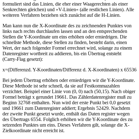
formuliert sind das Linien, die eher einer Waagerechten als einer
Senkrechten gleichen) und »V-Linien« (alle restlichen Linien). Alle
weiteren Verfahren beziehen sich zunächst auf die H-Linien.
Man kann nun die X-Koordinate des zu zeichnenden Punktes von
links nach rechts durchlaufen lassen und an den entsprechenden
Stellen die Y-Koordinate um eins erhöhen oder erniedrigen. Die
schnellste Methode, diese Stellen zu finden, besteht darin, einen
Wert, der nach folgender Formel errechnet wird, solange zu einem
Datenregister wortbreit zu addieren, bis ein Übertrag entsteht
(Carry-Flag gesetzt):
x=(Differenzd. Y-Koordinaten/Differenz d. X-Koordinaten) x 65536
Bei jedem Übertrag erhöhen oder erniedrigen wir die Y-Koordinate.
Diese Methode ist sehr schnell, da sie auf Festkommazahlen
verzichtet. Beispiel einer Linie von (0, 0) nach (50,15). Nach obiger
Formel beträgt x gerundet 19661. Das Zählerdatenregister muß zu
Beginn 32768 enthalten. Nun wird der erste Punkt bei 0,0 gesetzt
und 19661 zum Datenregister addiert; Ergebnis 52429. Nachdem
der zweite Punkt gesetzt wurde, enthält das Daten register wegen
des Übertrags 6554. Folglich erhöhen wir die Y-Koordinate des zu
setzenden Punktes um eins. Dieses Verfahren gilt, solange die X-
Zielkoordinate nicht erreicht ist.