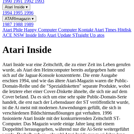
1990
1991
1992
1993
Atari Inside
▾
1994
1995
1996
ATARImagazin
▾
1987
1988
1989
Atari Phile
Happy Computer
Computer Kontakt
Atari Times
Hitdisk
ACE NSW Inside Info
Atari Update
STraight Up
atos
Atari Inside
Atari Inside war eine Zeitschrift, die zu einer Zeit ins Leben gerufen
wurde, als Atari den Heimcomputer bereits aufgegeben hatte und
sich auf die Jaguar-Konsole konzentrierte. Die erste Ausgabe
erschien 1994, und wie das ältere Atari-Magazin waren die Public-
Domain-Reihe und die "Spezialdisketten" separate Produkte, wobei
die letztere eher einer Cover-Diskette ähnelte, die sich nie auf dem
Cover befand. Da es sich um eine sehr späte Public-Domain-Serie
handelt, die erst nach der Lebensdauer der ST veröffentlicht wurde,
ist die Ai meist mit modernen Anwendungen gefüllt, die sich in
verschiedenen Bildschirmauflösungen gut verhalten. 1996
fusionierte Atari Inside mit der konkurrierenden Zeitschrift ST-
Computer. Das Magazin wurde einige Jahre lang mit einem
Doppeltitel herausgegeben, während nur die Ai-Serie weitergeführt