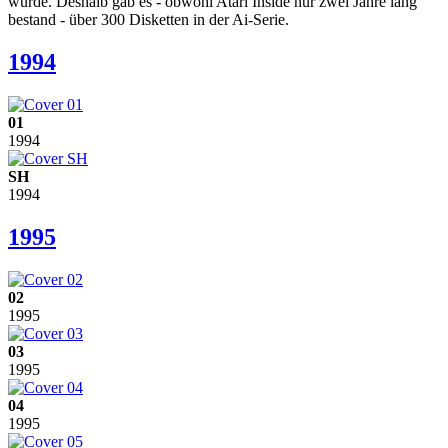
wurde. Deshalb gab es - obwohl Atari Inside nur zwei Jahre lang
bestand - über 300 Disketten in der Ai-Serie.
1994
01
1994
SH
1994
1995
02
1995
03
1995
04
1995