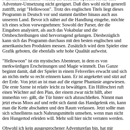
Adventure-Umsetzung nicht geeignet. Daß dies wohl nicht generell
zutrifft, zeigt "Hellowoon". Trotz des englischen Titels liegt dieses
Programm in Deutsch vor und stammt darüber hinaus auch aus
unserem Land. Bevor ich näher auf die Handlung eingehe, möchte
ich eines schon vorwegnehmen: Sowohl der Parser, der die
Eingaben analysiert, als auch das Vokabular und die
Ortsbeschreibungen sind hervorragend gelungen. Diesbezüglich
kann sich das Programm durchaus mit den besten englischen und
amerikanischen Produkten messen. Zusätzlich wird dem Spieler eine
Grafik geboten, die ebenfalls sehr hohe Qualität aufweist.
"Hellowoon" ist ein mystisches Abenteuer, in dem es von
merkwürdigen Erscheinungen und Magie wimmelt. Das Ganze
beginnt damit, daß der Spieler in einem Felsverlies erwacht und sich
an nichts mehr so recht erinnern kann. Er ist angekettet und sitzt auf
der Erde. Von jetzt an ist man auf die eigene Phantasie angewiesen.
Die erste Szene ist relativ leicht zu bewältigen. Ein Hilfeschrei ruft
einen Wächter auf den Plan, der einem zwar nicht hilft, aber
immerhin ver- gißt, die Tür hinter sich abzuschließen. Nimmt man
jetzt etwas Moos auf und reibt sich damit das Handgelenk ein, kann
man die Kette abschatten und den Raum verlassen. Jetzt sollte man
sich schnellstens nach Nahrungsmitteln umsehen, wenn man nicht
den Hungertod erleiden will. Mehr soll hier nicht verraten werden.
Obwohl ich kein ausgesprochener Adventurefan bin, hat mir