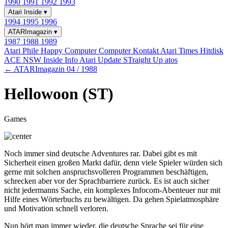
1990
1991
1992
1993
Atari Inside
▾
1994
1995
1996
ATARImagazin
▾
1987
1988
1989
Atari Phile
Happy Computer
Computer Kontakt
Atari Times
Hitdisk
ACE NSW Inside Info
Atari Update
STraight Up
atos
← ATARImagazin 04 / 1988
Hellowoon (ST)
Games
Noch immer sind deutsche Adventures rar. Dabei gibt es mit
Sicherheit einen großen Markt dafür, denn viele Spieler würden sich
gerne mit solchen anspruchsvolleren Programmen beschäftigen,
schrecken aber vor der Sprachbarriere zurück. Es ist auch sicher
nicht jedermanns Sache, ein komplexes Infocom-Abenteuer nur mit
Hilfe eines Wörterbuchs zu bewältigen. Da gehen Spielatmosphäre
und Motivation schnell verloren.
Nun hört man immer wieder, die deutsche Sprache sei für eine