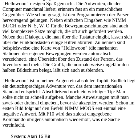
"Hellowoon" riesigen Spaß gemacht. Die Antworten, die der
Computer manchmal liefert, erinnern fast an ein menschliches
Gegenüber. Wie schon gesagt, ist den Programmierern der Parser
hervorragend gelungen. Neben einfachen Eingaben wie NIMM
BUCH oder N, S, W, O für die Bewegungsrichtungen sind auch
viel komplexere Sätze möglich, die oft auch gefordert werden.
Neben den Dialogen, die man über die Tastatur eingibt, lassen sich
über die Funktionstasten einige Hilfen abrufen. Zu nennen sind
beispielsweise eine Karte von "Hellowoon" (die markanten
Stationen der eigenen Bewegungen werden automatisch
verzeichnet), eine Übersicht über den Zustand der Person, das
Inventory und mehr. Die Grafik, die normalerweise ungefähr den
halben Bildschirm belegt, läßt sich auch ausblenden.
"Hellowoon" ist in meinen Augen ein absoluter Tophit. Endlich liegt
ein deutschsprachiges Adventure vor, das dem internationalen
Standard entspricht. Abschließend noch ein wichtiger Tip: Man
sollte nicht zu schnell aufgeben. Manche Anweisungen muß man
zwei- oder dreimal eingeben, bevor sie akzeptiert werden. Schon im
ersten Bild folgt auf den Befehl NIMM MOOS erst einmal eine
negative Antwort. Mit F10 wird das zuletzt eingegebene
Kommando übrigens automatisch wiederholt, was die Sache
vereinfacht.
System: Atari 16 Bit