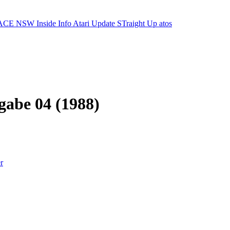
ACE NSW Inside Info
Atari Update
STraight Up
atos
gabe 04 (1988)
r