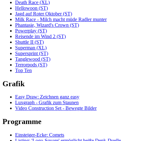
Death Race (XL)
Hellowoon (ST)
Jagd auf Roter Oktober (ST)
Milk Race - Milch macht müde Radler munter
Phantasie, Wizard's Crown (ST)
Powerplay (ST)
Reisende im Wind 2 (ST)
Shuttle II (ST)
Superman (XL)
Supersprint (ST)
Tanglewood (ST)
Terrorpods (ST)
Top Ten
Grafik
Easy Draw: Zeichnen ganz easy
Luxgraph - Grafik zum Staunen
Video Construction Set - Bewegte Bilder
Programme
Einsteiger-Ecke: Comets
Listing: 'Logo-Square' ermöglicht heiße Denk-Duelle