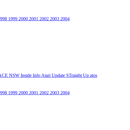
1998
1999
2000
2001
2002
2003
2004
ACE NSW Inside Info
Atari Update
STraight Up
atos
1998
1999
2000
2001
2002
2003
2004