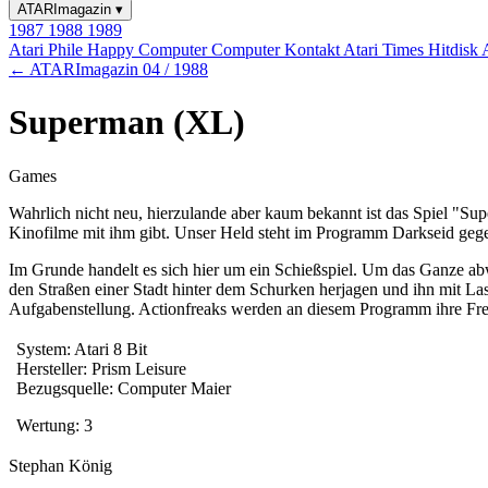
ATARImagazin
▾
1987
1988
1989
Atari Phile
Happy Computer
Computer Kontakt
Atari Times
Hitdisk
← ATARImagazin 04 / 1988
Superman (XL)
Games
Wahrlich nicht neu, hierzulande aber kaum bekannt ist das Spiel "Su
Kinofilme mit ihm gibt. Unser Held steht im Programm Darkseid gege
Im Grunde handelt es sich hier um ein Schießspiel. Um das Ganze abw
den Straßen einer Stadt hinter dem Schurken herjagen und ihn mit Lase
Aufgabenstellung. Actionfreaks werden an diesem Programm ihre Fr
System: Atari 8 Bit
Hersteller: Prism Leisure
Bezugsquelle: Computer Maier
Wertung: 3
Stephan König