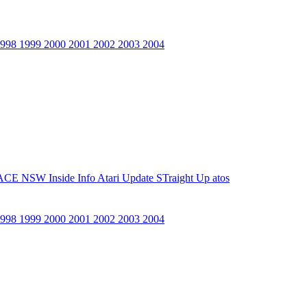
1998
1999
2000
2001
2002
2003
2004
ACE NSW Inside Info
Atari Update
STraight Up
atos
1998
1999
2000
2001
2002
2003
2004