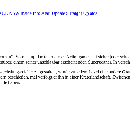
ACE NSW Inside Info
Atari Update
STraight Up
atos
perman". Vom Hauptdarsteller dieses Actiongames hat sicher jeder schon
nüber, einem seiner unschlagbar erscheinenden Supergegner. In verschi
echslungsreicher zu gestalten, wurde zu jedem Level eine andere Grafi
rn beschießen, mal verfolgt er ihn in einer Kraterlandschaft. Zwischen
eude haben.