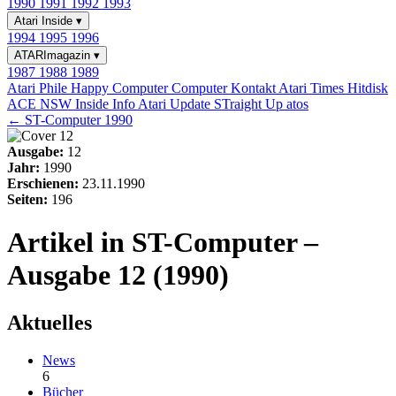
1990
1991
1992
1993
Atari Inside
▾
1994
1995
1996
ATARImagazin
▾
1987
1988
1989
Atari Phile
Happy Computer
Computer Kontakt
Atari Times
Hitdisk
ACE NSW Inside Info
Atari Update
STraight Up
atos
← ST-Computer 1990
Ausgabe:
12
Jahr:
1990
Erschienen:
23.11.1990
Seiten:
196
Artikel in ST-Computer –
Ausgabe 12 (1990)
Aktuelles
News
6
Bücher