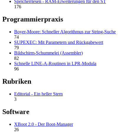
Speicherriesen - RAM-Erweiterungen für den ST
176
Programmierpraxis
Boyer-Moore: Schneller Algorithmus zur String-Suche
74
SUPEXEC: Mit Parametern und Rückgabewert
79
Bildschirm-Schummelei (Assembler)
82
Schnelle LINE-A-Routinen in LPR-Modula
96
Rubriken
Editorial - Ein heller Stern
3
Software
XBoot 2.0 - Der Boot-Manager
26