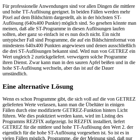
Für professionelle Anwendungen sind vor allen Dingen die mittlere
und hohe TT-Auflösung geeignet. In beiden Fällen werden mehr
Pixel auf dem Bildschirm dargestellt, als in der höchsten ST-
Auflösung (640x400 Punkte) möglich sind. So gesehen könnte man
meinen, daß alle ST-Programme in diesen Auflösungen laufen
sollten, aber ganz so einfach ist es nun doch nicht. Ein nicht
untypischer Fall sind Programme, die auf ein Bildschirmformat von
mindestens 640x400 Punkten angewiesen und denen ausschließlich
die drei ST-Auflösungen bekannt sind. Wird nun von GETREZ ein
Wert ungleich 2 zurückgeliefert. verweigern solche Programme
ihren Dienst. Zwar kann man in den sauren Apfel beißen und in die
hohe ST-Auflösung wechseln, aber das ist auf die Dauer
umständlich.
Eine alternative Lösung
Wenn es schon Programme gibt, die sich voll auf die von GETREZ
gelieferten Werte verlassen, kann man die Übeltäter in einigen
Fällen durch eine modifizierte GETREZ-Funktion hinters Licht
führen. Wie dies praktiziert werden kann, wird im Listing des
Programms REZFIX aufgezeigt. Ist REZFIX installiert, liefert
GETREZ für die mittlere und hohe TT-Auflösung den Wert 2. der
eigentlich für die hohe ST-Auflösung vorgesehen ist. So ist es in
vielen Fällen möglich. Programme, die der Meinung sind, daß nur