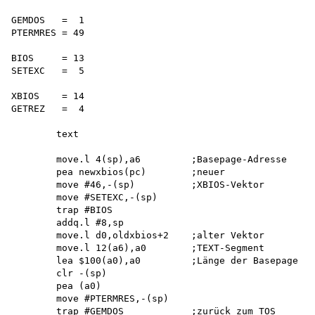
GEMDOS   =  1

PTERMRES = 49

BIOS     = 13

SETEXC   =  5

XBIOS    = 14

GETREZ   =  4

        text

        move.l 4(sp),a6         ;Basepage-Adresse

        pea newxbios(pc)        ;neuer

        move #46,-(sp)          ;XBIOS-Vektor

        move #SETEXC,-(sp)

        trap #BIOS

        addq.l #8,sp

        move.l d0,oldxbios+2    ;alter Vektor 

        move.l 12(a6),a0        ;TEXT-Segment

        lea $100(a0),a0         ;Länge der Basepage

        clr -(sp) 

        pea (a0)

        move #PTERMRES,-(sp)

        trap #GEMDOS            ;zurück zum TOS
