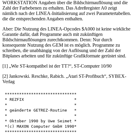
WORKSTATION Angaben über die Bildschirmauflösung und die
Zahl der Farbebenen zu erhalten. Das Adreßregister A0 zeigt
nämlich nach der LINEA-Initialisierung auf zwei Parametertabellen.
die die entsprechenden Angaben enthalten.
Aber: Die Nutzung des LINEA-Opcodes $A000 ist keine wirkliche
Garantie dafür, daß Programme auch mit zukünftigen
Bildschirmauflösungen zurechtkommen. Denn: Nur durch
konsequente Nutzung des GEM ist es möglich. Programme zu
schreiben, die unabhängig von der Auflösung und der Zahl der
Bitplanes arbeiten und für zukünftige Grafikformate gerüstet sind.
[1] „Wie ST-kompatibel ist der TT?“, ST-Computer 10/90
[2] Jankowski. Reschke, Rabich. „Atari ST-Profibuch“, SYBEX-
Verlag
******************************

* REZFIX                     *

*                            *

* geänderte GETREZ-Routine   *

*                            *

* Oktober 1990 by Uwe Seimet *

*(c) MAXON Computer GmbH 1990* 

******************************
