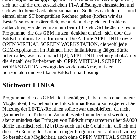
sich nur auf die drei zusätzlichen TT-Auflösungen einzustellen und
sich weiter keine Gedanken zu machen. Sollte es nach dem TT noch
einmal einen ST-kompatiblen Rechner geben (hoffen wir das
Beste!), so wäre es ärgerlich, wenn dann die gleichen Probleme
auftauchten, vor denen man nun beim TT steht. Schließlich ist es für
Programme, die das GEM nutzen, denkbar einfach, sich über das
Bildschirmformat zu informieren. Die Aufrufe APPL_INIT sowie
OPEN VIRTUAL SCREEN WORKSTATION, die wohl jede
GEM-Applikation im Rahmen ihrer Initialisierung tätigen dürfte,
liefern alles, was man braucht [2], APPL_INIT legt im global-Array
die Anzahl der Farbebenen ab. OPEN VIRTUAL SCREEN
WORKSTATION versorgt das work_out-Array mit der
horizontalen und vertikalen Bildschirmauflösung.
Stichwort LINEA
Programme, die das GEM nicht benötigen, haben noch eine andere
Möglichkeit, flexibel auf die Bildschirmauflösung zu reagieren. Die
Nutzung der LINEA-Routinen sollte zwar unterbleiben, da nicht
garantiert ist. daß diese in Zukunft weiterhin unterstützt werden,
aber zumindest das Erfragen von Bildschirmparametern über $A000
dürfte unkritisch sein [2]. (Dies auch auf die Gefahr hin, daß ich mit
dieser Äußerung den Unmut einiger Programmierer auf mich ziehe).
So besteht die Möglichkeit, auch ohne OPEN VIRTUAL SCREEN