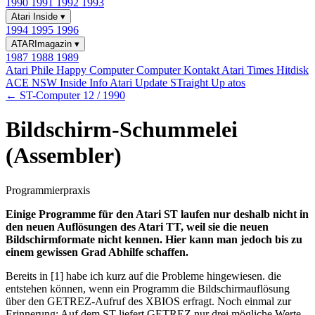
1990
1991
1992
1993
Atari Inside
▾
1994
1995
1996
ATARImagazin
▾
1987
1988
1989
Atari Phile
Happy Computer
Computer Kontakt
Atari Times
Hitdisk
ACE NSW Inside Info
Atari Update
STraight Up
atos
← ST-Computer 12 / 1990
Bildschirm-Schummelei
(Assembler)
Programmierpraxis
Einige Programme für den Atari ST laufen nur deshalb nicht in
den neuen Auflösungen des Atari TT, weil sie die neuen
Bildschirmformate nicht kennen. Hier kann man jedoch bis zu
einem gewissen Grad Abhilfe schaffen.
Bereits in [1] habe ich kurz auf die Probleme hingewiesen. die
entstehen können, wenn ein Programm die Bildschirmauflösung
über den GETREZ-Aufruf des XBIOS erfragt. Noch einmal zur
Erinnerung: Auf dem ST liefert GETREZ nur drei mögliche Werte