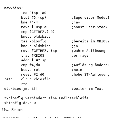
newxbios:

        lea 8(sp),a0

        btst #5,(sp)            ;Supervisor-Modus?

        bne *4-4                ;ja-

        move.l usp,a0           ;sonst User-Stack

        cmp #GETREZ,(a0)

        bne.s oldxbios

        tas xbiosflg            ;bereits im XBIOS?

        bne.s oldxbios          ;ja-

        move #GETREZ,-(sp)      ;wahre Auflösung 

        trap #XBIOS             ;erfragen

        addq.l #2,sp

        cmp #4,d0               ;Auflösung ändern?

        bcs.s ret               ;nein-

        moveq #2,d0             ;hohe ST-Auflösung

ret:    clr.b xbiosflg

        rte

oldxbios:jmp $ffff              ;weiter im Text-

*xbiosflg verhindert eine Endlosschleife 

Uwe Seimet