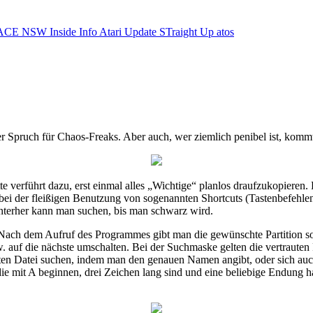
ACE NSW Inside Info
Atari Update
STraight Up
atos
er Spruch für Chaos-Freaks. Aber auch, wer ziemlich penibel ist, kommt
te verführt dazu, erst einmal alles „Wichtige“ planlos draufzukopieren.
s bei der fleißigen Benutzung von sogenannten Shortcuts (Tastenbefehl
nterher kann man suchen, bis man schwarz wird.
 Nach dem Aufruf des Programmes gibt man die gewünschte Partition
auf die nächste umschalten. Bei der Suchmaske gelten die vertrauten R
n Datei suchen, indem man den genauen Namen angibt, oder sich auch G
 mit A beginnen, drei Zeichen lang sind und eine beliebige Endung hab