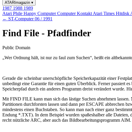
ATARImagazin
▾
1987
1988
1989
Atari Phile
Happy Computer
Computer Kontakt
Atari Times
Hitdisk
← ST-Computer 06 / 1991
Find File - Pfadfinder
Public Domain
„Wer Ordnung hält, ist nur zu faul zum Suchen“, heißt ein altbekannt
Gerade die scheinbar unerschöpfliche Speicherkapazität einer Festplat
unbedingt eine Garantie für einen guten Überblick. Ferner passiert e
Speicherpfad durch ein anderes Programm dreist verändert wurde. Hi
Mit FIND FILE kann man sich das lästige Suchen abnehmen lassen.
Partitionen durchforsten lassen und dann per ESCAPE abbrechen bzw. 
mindestens einen Buchstaben. So kann man nach einer ganz bestimmte
Endung *.TXT). In dem Beispiel wurden spaßeshalber alle Dateien, die
recht nützliche ARC, aber auch das Bildbearbeitungsprogramm AIM.