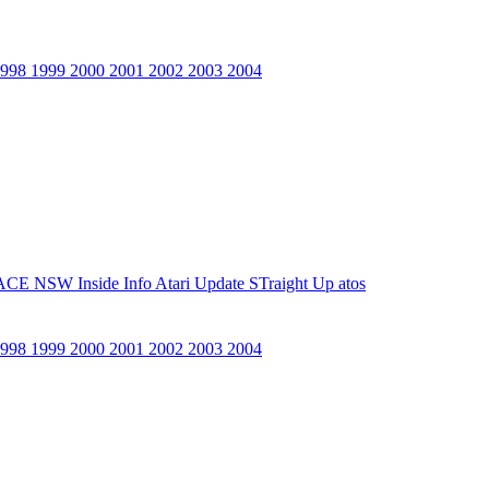
1998
1999
2000
2001
2002
2003
2004
ACE NSW Inside Info
Atari Update
STraight Up
atos
1998
1999
2000
2001
2002
2003
2004