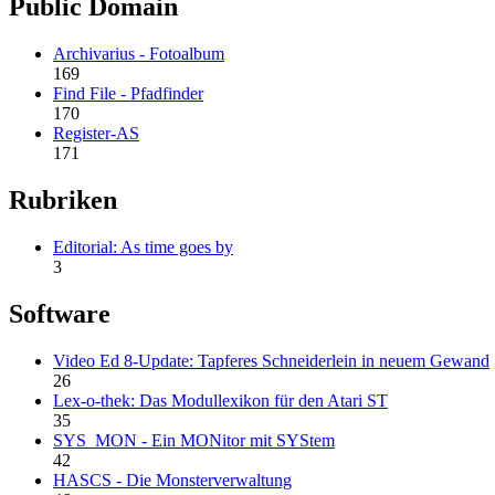
Public Domain
Archivarius - Fotoalbum
169
Find File - Pfadfinder
170
Register-AS
171
Rubriken
Editorial: As time goes by
3
Software
Video Ed 8-Update: Tapferes Schneiderlein in neuem Gewand
26
Lex-o-thek: Das Modullexikon für den Atari ST
35
SYS_MON - Ein MONitor mit SYStem
42
HASCS - Die Monsterverwaltung