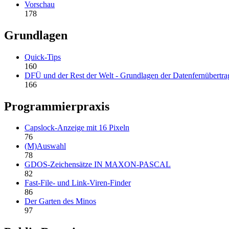
Vorschau
178
Grundlagen
Quick-Tips
160
DFÜ und der Rest der Welt - Grundlagen der Datenfernübertr
166
Programmierpraxis
Capslock-Anzeige mit 16 Pixeln
76
(M)Auswahl
78
GDOS-Zeichensätze IN MAXON-PASCAL
82
Fast-File- und Link-Viren-Finder
86
Der Garten des Minos
97