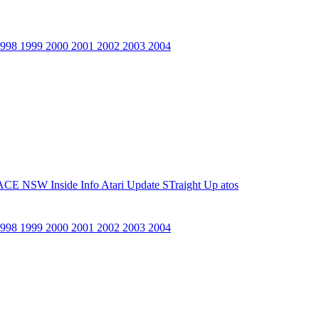
1998
1999
2000
2001
2002
2003
2004
ACE NSW Inside Info
Atari Update
STraight Up
atos
1998
1999
2000
2001
2002
2003
2004