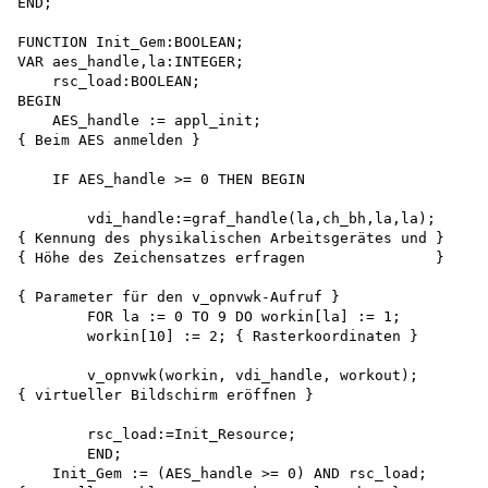
END;

FUNCTION Init_Gem:BOOLEAN;

VAR aes_handle,la:INTEGER;

    rsc_load:BOOLEAN;

BEGIN

    AES_handle := appl_init;

{ Beim AES anmelden }

    IF AES_handle >= 0 THEN BEGIN

        vdi_handle:=graf_handle(la,ch_bh,la,la);

{ Kennung des physikalischen Arbeitsgerätes und } 

{ Höhe des Zeichensatzes erfragen               }

{ Parameter für den v_opnvwk-Aufruf }

        FOR la := 0 TO 9 DO workin[la] := 1; 

        workin[10] := 2; { Rasterkoordinaten }

        v_opnvwk(workin, vdi_handle, workout);

{ virtueller Bildschirm eröffnen }

        rsc_load:=Init_Resource;

        END;

    Init_Gem := (AES_handle >= 0) AND rsc_load;
