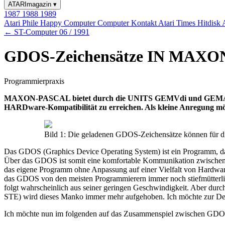
ATARImagazin
▾
1987
1988
1989
Atari Phile
Happy Computer
Computer Kontakt
Atari Times
Hitdisk
← ST-Computer 06 / 1991
GDOS-Zeichensätze IN MAX
Programmierpraxis
MAXON-PASCAL bietet durch die UNITS GEMVdi und GEMAes volle
HARDware-Kompatibilität zu erreichen. Als kleine Anregung mö
Bild 1: Die geladenen GDOS-Zeichensätze können für di
Das GDOS (Graphics Device Operating System) ist ein Programm, das 
Über das GDOS ist somit eine komfortable Kommunikation zwischen
das eigene Programm ohne Anpassung auf einer Vielfalt von Hardware
das GDOS von den meisten Programmierern immer noch stiefmütterlic
folgt wahrscheinlich aus seiner geringen Geschwindigkeit. Aber du
STE) wird dieses Manko immer mehr aufgehoben. Ich möchte zur De
Ich möchte nun im folgenden auf das Zusammenspiel zwischen GDOS