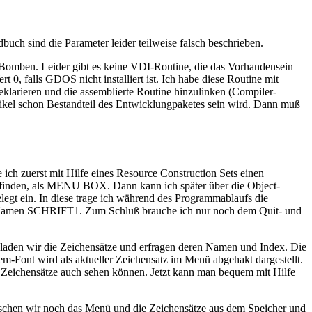
buch sind die Parameter leider teilweise falsch beschrieben.
r Bomben. Leider gibt es keine VDI-Routine, die das Vorhandensein
 0, falls GDOS nicht installiert ist. Ich habe diese Routine mit
arieren und die assemblierte Routine hinzulinken (Compiler-
rtikel schon Bestandteil des Entwicklungpaketes sein wird. Dann muß
ch zuerst mit Hilfe eines Resource Construction Sets einen
efinden, als MENU BOX. Dann kann ich später über die Object-
legt ein. In diese trage ich während des Programmablaufs die
den Namen SCHRIFT1. Zum Schluß brauche ich nur noch dem Quit- und
laden wir die Zeichensätze und erfragen deren Namen und Index. Die
m-Font wird als aktueller Zeichensatz im Menü abgehakt dargestellt.
e Zeichensätze auch sehen können. Jetzt kann man bequem mit Hilfe
löschen wir noch das Menü und die Zeichensätze aus dem Speicher und