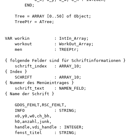
        END;

    Tree = ARRAY [0..50] of Object;

    TreePtr = ATree;

VAR workin          : IntIn_Array;

    workout         : WorkOut_Array;

    men             : TREEPtr;

{ folgende Felder sind für Schriftinformationen } 

    schrift_index   : ARRAY_10;

{ Index }

    SCHRIFT         : ARRAY_10;

{ Nummer des Menüeintrages }

    schrift_text    : NAMEN_FELD;

{ Name der Schrift }

    GDOS_FEHLT,RSC_FEHLT,

    INFO            : STRING;

    x0,y0,w0,ch_bh, 

    h0,anzahl,junk,

    handle,vdi_handle : INTEGER;

    fenst_titel     : STRING;
