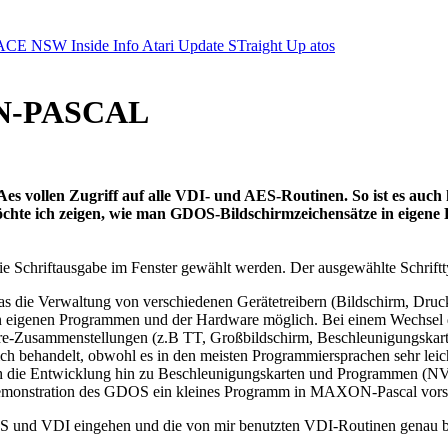
ACE NSW Inside Info
Atari Update
STraight Up
atos
ON-PASCAL
n Zugriff auf alle VDI- und AES-Routinen. So ist es auch kei
chte ich zeigen, wie man GDOS-Bildschirmzeichensätze in eigene
e Schriftausgabe im Fenster gewählt werden. Der ausgewählte Schrif
die Verwaltung von verschiedenen Gerätetreibern (Bildschirm, Drucke
 eigenen Programmen und der Hardware möglich. Bei einem Wechsel 
-Zusammenstellungen (z.B TT, Großbildschirm, Beschleunigungskarten e
h behandelt, obwohl es in den meisten Programmiersprachen sehr leic
rch die Entwicklung hin zu Beschleunigungskarten und Programmen (N
monstration des GDOS ein kleines Programm in MAXON-Pascal vorste
 und VDI eingehen und die von mir benutzten VDI-Routinen genau b