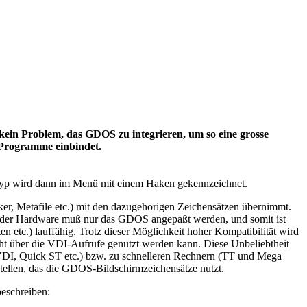
n Problem, das GDOS zu integrieren, um so eine grosse
 Programme einbindet.
ttyp wird dann im Menü mit einem Haken gekennzeichnet.
r, Metafile etc.) mit den dazugehörigen Zeichensätzen übernimmt.
der Hardware muß nur das GDOS angepaßt werden, und somit ist
tc.) lauffähig. Trotz dieser Möglichkeit hoher Kompatibilität wird
ht über die VDI-Aufrufe genutzt werden kann. Diese Unbeliebtheit
VDI, Quick ST etc.) bzw. zu schnelleren Rechnern (TT und Mega
llen, das die GDOS-Bildschirmzeichensätze nutzt.
eschreiben: