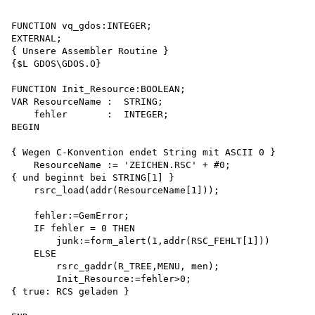
FUNCTION vq_gdos:INTEGER;

EXTERNAL;

{ Unsere Assembler Routine }

{$L GDOS\GDOS.O}

FUNCTION Init_Resource:BOOLEAN;

VAR ResourceName :  STRING;

    fehler       :  INTEGER;

BEGIN

{ Wegen C-Konvention endet String mit ASCII 0 } 

    ResourceName := 'ZEICHEN.RSC' + #0;

{ und beginnt bei STRING[1] }

    rsrc_load(addr(ResourceName[1]));

    fehler:=GemError;

    IF fehler = 0 THEN

        junk:=form_alert(1,addr(RSC_FEHLT[1]))

    ELSE

        rsrc_gaddr(R_TREE,MENU, men); 

        Init_Resource:=fehler>0;

{ true: RCS geladen }
