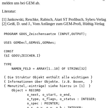
melden uns bei GEM ab.
Literatur:
[1] Jankowski, Reschke, Rabisch, Atari ST Profibuch, Sybex-Verlag
[2] Geiß, D. und J., Vom Anfänger zum GEM-Profi, Hüthig-Verlag
PROGRAM GDOS_Zeischensaetze (INPUT,OUTPUT);

USES GEMDecl,GEMVdi,GEMAes;

CONST

{$I GDOS\ZEICHEN.I}

TYPE

    NAMEN_FELD = ARRAY[1..10] OF STRING[32]

{ Die Struktur Objekt enthält alle wichtigen }

{ Informationen über Objekte. (z.B. Boxen,   }

{ Menutitel,-einträge) siehe hierzu in [1]  }

    Object = RECORD

            o_next, o_start, o_end,

            o_type, o_flags, o_status : INTEGER;

            o_spec : POINTER;

            o_x, o_y, o_w, o_h : INTEGER;
