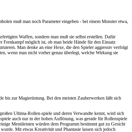
ymbolen muß man noch Parameter eingeben - bei einem Monster etwa,
fertigten Waffen, sondern man muß sie selbst erstellen. Dafür
der Fernkampf möglich ist, ob man beide Hände für den Einsatz
ruieren. Man denke an eine Hexe, die den Spieler aggressiv verfolgt
en, wenn man nicht vorher genau überlegt, welche Wirkung sie
de bis zur Magierüstung. Bei den meisten Zauberwerken läßt sich
e großen Ultima-Rollen-spiele und deren Verwandte kennt, wird sich
piele auch nur in der hohen Auflösung, was gerade für Rollenspiele
- einige Menüleisten würden dem Programm bestimmt gut zu Gesicht
wurde. Mit etwas Kreativität und Phantasie lassen sich jedoch