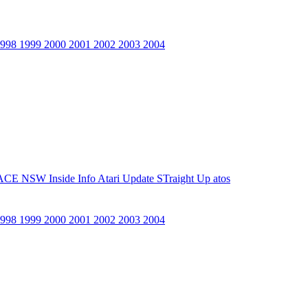
1998
1999
2000
2001
2002
2003
2004
ACE NSW Inside Info
Atari Update
STraight Up
atos
1998
1999
2000
2001
2002
2003
2004