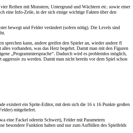
s, vier Reihen mit Monstern, Untergrund und Wächtern etc. sowie einer
h eine Info-Zeile, in der sich einige wichtige Fakten über den
ter bewegt und Felder verändert (sofern nötig). Die Levels sind
ht.
en sprechen kann, andere greifen den Spieler an, wieder andere fl
t alles vorhanden, was das Herz begehrt. Damit man mit den Figuren
ne eigene „Programmiersprache“. Dadurch wird es problemlos möglich,
rt aggressiv zu werden. Damit man nicht bereits vor dem Spiel schon
e existiert ein Sprite-Editor, mit dem sich die 16 x 16 Punkte großen
lder) mitgeliefert.
twa eine Fackel oderein Schwert), Felder mit Parametern
keine besondere Funktion haben und nur zum Auffüllen des Spielfelds