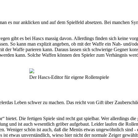
 man es nur anklicken und auf dem Spielfeld absetzen. Bei manchen S
en gibt es bei Hascs massig davon. Allerdings finden sich keine vorge
assen. So kann man explizit angeben, ob mit der Waffe ein Nah- und/o
it der Waffe parieren kann. Daraus lassen sich schwierige Gegner konst
 werden kann. Solche Waffen können den Spieler zum Verhängnis werd
Der Hascs-Editor für eigene Rollenspiele
lerdas Leben schwer zu machen. Das reicht von Gift über Zauberschil
 bietet. Die fertigen Spiele sind recht gut spielbar. Wer allerdings di
 und ist auch wesentlich gröber aufgebaut. Leider laufen die Rollens
hen. Weniger schön ist auch, daß die Menüs etwas ungewöhnlich sind 
st etwas unverständlich, wieso hier nicht der normale Zeiger gewählt 