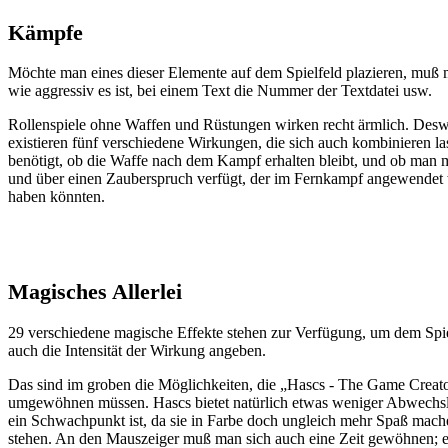
Kämpfe
Möchte man eines dieser Elemente auf dem Spielfeld plazieren, muß
wie aggressiv es ist, bei einem Text die Nummer der Textdatei usw.
Rollenspiele ohne Waffen und Rüstungen wirken recht ärmlich. Desweg
existieren fünf verschiedene Wirkungen, die sich auch kombinieren l
benötigt, ob die Waffe nach dem Kampf erhalten bleibt, und ob man m
und über einen Zauberspruch verfügt, der im Fernkampf angewendet
haben könnten.
Magisches Allerlei
29 verschiedene magische Effekte stehen zur Verfügung, um dem Spie
auch die Intensität der Wirkung angeben.
Das sind im groben die Möglichkeiten, die „Hascs - The Game Creator“
umgewöhnen müssen. Hascs bietet natürlich etwas weniger Abwechslung
ein Schwachpunkt ist, da sie in Farbe doch ungleich mehr Spaß mac
stehen. An den Mauszeiger muß man sich auch eine Zeit gewöhnen; es i