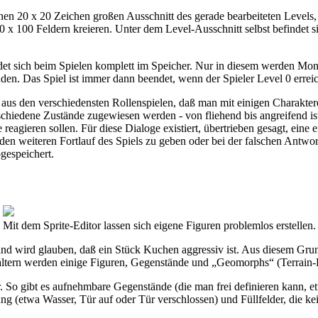
 einen 20 x 20 Zeichen großen Ausschnitt des gerade bearbeiteten Level
 x 100 Feldern kreieren. Unter dem Level-Ausschnitt selbst befindet sic
det sich beim Spielen komplett im Speicher. Nur in diesem werden Mons
den. Das Spiel ist immer dann beendet, wenn der Spieler Level 0 erreic
s aus den verschiedensten Rollenspielen, daß man mit einigen Charakter
chiedene Zustände zugewiesen werden - von fliehend bis angreifend is
e reagieren sollen. Für diese Dialoge existiert, übertrieben gesagt, ei
 den weiteren Fortlauf des Spiels zu geben oder bei der falschen Antwo
gespeichert.
Mit dem Sprite-Editor lassen sich eigene Figuren problemlos erstellen.
and wird glauben, daß ein Stück Kuchen aggressiv ist. Aus diesem Grund
altern werden einige Figuren, Gegenstände und „Geomorphs“ (Terrain-Fe
r. So gibt es aufnehmbare Gegenstände (die man frei definieren kann, e
tung (etwa Wasser, Tür auf oder Tür verschlossen) und Füllfelder, die 