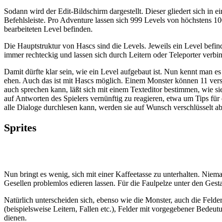
Sodann wird der Edit-Bildschirm dargestellt. Dieser gliedert sich in
Befehlsleiste. Pro Adventure lassen sich 999 Levels von höchstens 100
bearbeiteten Level befinden.
Die Hauptstruktur von Hascs sind die Levels. Jeweils ein Level befin
immer rechteckig und lassen sich durch Leitern oder Teleporter verbin
Damit dürfte klar sein, wie ein Level aufgebaut ist. Nun kennt man e
ehen. Auch das ist mit Hascs möglich. Einem Monster können 11 vers
auch sprechen kann, läßt sich mit einem Texteditor bestimmen, wie si
auf Antworten des Spielers vernünftig zu reagieren, etwa um Tips für
alle Dialoge durchlesen kann, werden sie auf Wunsch verschlüsselt ab
Sprites
Nun bringt es wenig, sich mit einer Kaffeetasse zu unterhalten. Niem
Gesellen problemlos edieren lassen. Für die Faulpelze unter den Gest
Natürlich unterscheiden sich, ebenso wie die Monster, auch die Felde
(beispielsweise Leitern, Fallen etc.), Felder mit vorgegebener Bedeu
dienen.