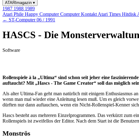
ATARImagazin
▾
1987
1988
1989
Atari Phile
Happy Computer
Computer Kontakt
Atari Times
Hitdisk
← ST-Computer 06 / 1991
HASCS - Die Monsterverwaltu
Software
Rollenspiele à la „Ultima“ sind schon seit jeher eine faszinierend
auftaucht? Mit „Hascs - The Game Creator“ soll das möglich sein.
Als alter Ultima-Fan geht man natürlich mit einigem Enthusiasmus an e
wenn man mal wieder eine Anleitung lesen muß. Um es gleich vorweg 
dürften nur dann auftauchen, wenn ein Nicht-Rollenspiel-Kenner sich 
Hascs besteht aus mehreren Einzelprogrammen. Das verkürzt zum eine
Rollenspiels ist zweifellos der Editor. Nach dem Start ist die Benutz
Monströs