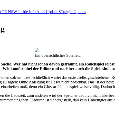
ACE NSW Inside Info
Atari Update
STraight Up
atos
ng
Ein übersichtliches Spielfeld
e Sache. Wer hat nicht schon davon geträumt, ein Rollenspiel selbst 
 Wie komfortabel der Editor und nachher auch die Spiele sind, soll
inen solchen Test -schließlich wartet das erste „selbstgeschriebene“ Rol
zu sagen: Ohne Anleitung ist Hascs nicht bedienbar. Das ist der beste
einarbeiten muß, denn ein Glossar fehlt beispielsweise völlig. Dadurc
n die Ladezeit, zum anderen wird der Speicher dadurch nicht überbea
ernummer eingeben. Dadurch ist sichergestellt, daß kein Unbefugter auf 