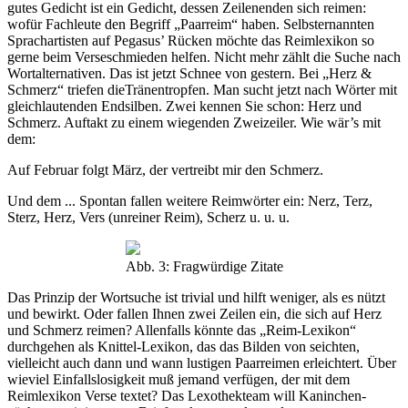
gutes Gedicht ist ein Gedicht, dessen Zeilenenden sich reimen:
wofür Fachleute den Begriff „Paarreim“ haben. Selbsternannten
Sprachartisten auf Pegasus’ Rücken möchte das Reimlexikon so
gerne beim Verseschmieden helfen. Nicht mehr zählt die Suche nach
Wortalternativen. Das ist jetzt Schnee von gestern. Bei „Herz &
Schmerz“ triefen dieTränentropfen. Man sucht jetzt nach Wörter mit
gleichlautenden Endsilben. Zwei kennen Sie schon: Herz und
Schmerz. Auftakt zu einem wiegenden Zweizeiler. Wie wär’s mit
dem:
Auf Februar folgt März, der vertreibt mir den Schmerz.
Und dem ... Spontan fallen weitere Reimwörter ein: Nerz, Terz,
Sterz, Herz, Vers (unreiner Reim), Scherz u. u. u.
Abb. 3: Fragwürdige Zitate
Das Prinzip der Wortsuche ist trivial und hilft weniger, als es nützt
und bewirkt. Oder fallen Ihnen zwei Zeilen ein, die sich auf Herz
und Schmerz reimen? Allenfalls könnte das „Reim-Lexikon“
durchgehen als Knittel-Lexikon, das das Bilden von seichten,
vielleicht auch dann und wann lustigen Paarreimen erleichtert. Über
wieviel Einfallslosigkeit muß jemand verfügen, der mit dem
Reimlexikon Verse textet? Das Lexothekteam will Kaninchen-