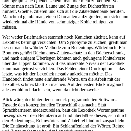
bibliographische Quellen scheint man hier nicht zu kennen. So
könnte man nach Lust, Laune und Zunge den Dichterfürsten
himself, Goethe, zitieren und sich auf die Zitatedatenbank berufen.
Manchmal glaubt man, einen Diamanten aufzugreifen, um sich dann
wiedereinmal die Hände von schmutziger Kohle reinigen zu
müssen.
Wer weder Briefmarken sammelt noch Kanichen züchtet, kann auf
Lexothek beruhigt verzichten. Um Synonyme zu suchen, greift man
besser nach bewährter Methode zum Bedeutungs-Wörterbuch. Für
Bonmots gehört Büchmanns-Zitaten-schatz in den Bücherschrank,
und nach einigem Überlegen könnten auch gelungene Knittelverse
über die Lippen kommen. Auf das miserable Niveau der Lexothek
kann man getrost verzichten. Das Fehlen einer Druckoption ist das
letzte, was ich der Lexothek negativ ankreiden möchte. Das
Handbuch findet nette einführende Worte, um die Arbeit mit der
Lexothek schmackhaft zu machen. Auf den ersten Blick mag auch
alles wohldurchdacht sein, wenn da nicht der zweite
Blick wäre, der hinter der schmuck programmierten Software-
Fassade den konzeptionellen Trugschluß ausmacht. Statt
Sprachbarrieren niederzureißen, baut die Lexothek Wortungetüme
riesengroß vor den Benutzern auf und überläßt es diesen, sich durch
den Bedeutungs-, Reimwörter-und Zitatebrei hindurchzuspachteln.
Die Enttäuschung ist groß: Ein Schlaraffenland der Wörter, Reime