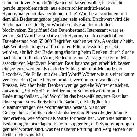
seine intuitiven Sprachfähigkeiten verlassen wollte, ist es nicht
gerade unproblematisch, aus einem schier erdrückenden
Synonymangebot das berühmte ‘dritte’ Wort herauszufinden, mit
dem alle Bedeutungsnöte geglättet sein sollen. Erschwert wird die
Suche nach der richtigen Wortalternative auch durch den
blockweisen Zugriff auf den Datenbestand. Interessant wäre es,
wenn „3rd Word“ assoziativ nach Synonymen im respektablen
Datenbestand von 65.000 Begriffen suchen würde. Assoziativ heißt,
daß Wortbedeutungen auf mehreren Filterungsstufen gesiebt
würden, ähnlich der Bedeutungsfindung beim Denken: durch Suche
nach dem treffenden Wort, Bedeutung und Aussage steigern. Mit
assoziativen Manövern könnten Resultatanzeigen erheblich besser
eingegrenzt werden als nach der Schlag-mich-tot-Methode der
Lexothek. Die Fülle, mit der „3rd Word“ Wörter wie aus einer kaum
versiegenden Quelle hervorsprudelt, verführt zum wahllosen
Prassen. Wo aber beim Denken wenige gezielte Wörter entstehen,
antwortet „3rd Word“ mit irritierenden Schmuckwörtern und
Bedeutungsballast. „3rd Word“ ist das bezweifelnswerte Resultat
einer sprachverwalterischen Fleißarbeit, die lediglich im
Zusammentragen des Wortmaterials besteht. Mancher
Gelegenheitsschreiber oder Liebhaber von Phraseologien könnte
hier erleben, wie Wörter als Waffe fortbeste-hen, wenn sie nämlich
Bedeutungen totschlagen. Es wird suggeriert, daß Synonymgruppen
gebildet worden sind, was bei näherer Prüfung und Vergleichen der
Kritik nicht standhält.