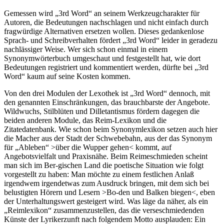
Gemessen wird „3rd Word“ an seinem Werkzeugcharakter für
Autoren, die Bedeutungen nachschlagen und nicht einfach durch
fragwürdige Alternativen ersetzen wollen. Dieses gedankenlose
Sprach- und Schreibverhalten fördert „3rd Word“ leider in geradezu
nachlässiger Weise. Wer sich schon einmal in einem
Synonymwörterbuch umgeschaut und festgestellt hat, wie dort
Bedeutungen registriert und kommentiert werden, dürfte bei „3rd
Word“ kaum auf seine Kosten kommen.
Von den drei Modulen der Lexothek ist „3rd Word“ dennoch, mit
den genannten Einschränkungen, das brauchbarste der Angebote.
Wildwuchs, Stilblüten und Dilletantismus fördern dagegen die
beiden anderen Module, das Reim-Lexikon und die
Zitatedatenbank. Wie schon beim Synonymlexikon setzen auch hier
die Macher aus der Stadt der Schwebebahn, aus der das Synonym
für „Ableben“ >über die Wupper gehen< kommt, auf
Angebotsvielfalt und Praxisnähe. Beim Reimeschmieden scheint
man sich im Ber-gischen Land die poetische Situation wie folgt
vorgestellt zu haben: Man möchte zu einem festlichen Anlaß
irgendwem irgendetwas zum Ausdruck bringen, mit dem sich bei
belustigten Hörern und Lesern >Bo-den und Balken biegen<, eben
der Unterhaltungswert gesteigert wird. Was läge da näher, als ein
„Reimlexikon“ zusammenzustellen, das die verseschmiedenden
Künste der Lyrikerzunft nach folgendem Motto ausplauden: Ein