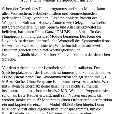
Abb. 1: Bitte wählen! Trefferquote 1 aus 250.
Schon der Erwerb des Hauptprogramms und eines Moduls kann
allen Wortsuchern, Fabulierkünstlern und Reimeschmieden
gedankliche Flügel verleihen. Das ambitionierte Projekt des
Wuppertaler Software-Hauses, Autoren wie Gelegenheitschreiber
mit Sprach-material für alle Sprach- und Ausdruckszweifel zu
beliefern, hat seinen Preis. Ganze DM 249.- muß man für das
Hauptprogramm und die drei Module berappen. Der Kern der
Lexothek ist der fast unermeßliche Wortquell des Synonymlexikons.
Es wird auf zwei komprimierten Wörterbuchdateien auf zwei
Disketten geliefert und bietet Wortvergleiche und
Bedeutungsähnlichkeiten zu einer Fülle von Wörtern der deutschen
Sprache.
Vor dem Arbeiten mit der Lexothek steht die Installation. Der
Speicherplatzbedarf der Lexothek ist immens und kommt dem eines
DTP-Systems nahe. Das Synomymlexikon schlägt schon mit 1,3
MB zu Buche. Ohne Festplatte ist da kaum etwas zu machen. Wer
mit Plattenspeicherplatz gerne geizt, hat da nichts zu melden,
insgesamt sind das schon mehr als 2 MB. Wenn ein Programm sich
schon als Byte-Räuber erweist, muß sein Nutzen erst recht klar
werden, denke ich mir!? Man richtet einen Ordner auf einer Partition
ein und kopiert die einzelnen Modul-Bibliotheken hinein. Dann
folgt der Aufruf eines eigenen Installationsprogramms, um die
Zugriffspfade anzumelden. Auf Wunsch kann man eine