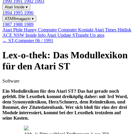
1990
1991
1992
1993
Atari Inside
▾
1994
1995
1996
ATARImagazin
▾
1987
1988
1989
Atari Phile
Happy Computer
Computer Kontakt
Atari Times
Hitdisk
ACE NSW Inside Info
Atari Update
STraight Up
atos
← ST-Computer 06 / 1991
Lex-o-thek: Das Modullexikon
für den Atari ST
Software
Ein Modullexikon für den Atari ST? Das hat gerade noch
gefehlt. Die Lexothek kommt dreiköpfig daher: mit 3rd Word,
dem Synonymlexikon, Herz/Schmerz, dem Reimlexikon, und
Bonmot, der Zitatedatenbank. Wer sich bloß für eins der drei
Module interessiert, kommt bei der Lexothek trotzdem auf
seine Kosten.