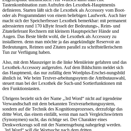
Tastenkombination zum Aufrufen des Lexothek-Hauptmenüs
definieren. Starten läßt sich die Lexothek als Accessory vom Boot-
oder als Programmdatei von einem beliebigen Laufwerk. Auch hier
macht sich der Speicherfresser Lexothek bemerkbar: mit permanent
adressierten rund 170 kByte fesselt der Bedeutungs-, Reim- und
Zitatelieferant Rechnern mit kleinem Hauptspeicher Hände und
Augen. Das Beste bleibt wohl, die Lexothek als Accessory zu
installieren. denn man möchte ja das angekündigte Reservoir an
Bedeutungen, Reimen und Zitaten parallel zu schriftstellerischem
Tun zur Verfügung haben.
Also, mit dem Mauszeiger in die linke Menüleiste gefahren und das
Lexothek-Accessory aufgerufen. Auf dem Bildschirm meldet sich
das Hauptmenü, das nur zufällig dem Wordplus-Erschei-nungsbild
ähnlich ist. Wie beim Textver-arbeitungssytem die Attributauswahl,
steuert man bei der Lexothek die Such-und Sortierfunktionen mit
den Funktionstasten.
Übrigens bezieht sich der Name „3rd Word“ nicht auf irgendeine
Verwandtschaft mit dem bekannten Textverarbeitungssystem,
sondern auf die Technik des Kognitionsprozesses, derzufolge das
dritte Wort, das einem einfällt, wenn man nach Vergleichswörtern
(Synonymen) sucht, das richtige sei. Der Charakter eines
Denkwerkzeugs soll mit der Namensgebung nahegelegt werden.
„3rd Word“ will die Wortsuche nach dem dritten