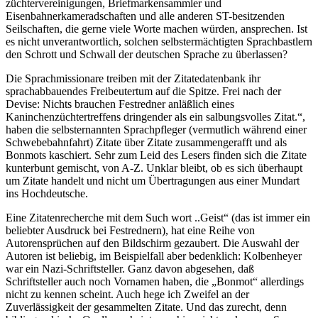
züchtervereinigungen, Briefmarkensammler und
Eisenbahnerkameradschaften und alle anderen ST-besitzenden
Seilschaften, die gerne viele Worte machen würden, ansprechen. Ist
es nicht unverantwortlich, solchen selbstermächtigten Sprachbastlern
den Schrott und Schwall der deutschen Sprache zu überlassen?
Die Sprachmissionare treiben mit der Zitatedatenbank ihr
sprachabbauendes Freibeutertum auf die Spitze. Frei nach der
Devise: Nichts brauchen Festredner anläßlich eines
Kaninchenzüchtertreffens dringender als ein salbungsvolles Zitat.“,
haben die selbsternannten Sprachpfleger (vermutlich während einer
Schwebebahnfahrt) Zitate über Zitate zusammengerafft und als
Bonmots kaschiert. Sehr zum Leid des Lesers finden sich die Zitate
kunterbunt gemischt, von A-Z. Unklar bleibt, ob es sich überhaupt
um Zitate handelt und nicht um Übertragungen aus einer Mundart
ins Hochdeutsche.
Eine Zitatenrecherche mit dem Such wort ..Geist“ (das ist immer ein
beliebter Ausdruck bei Festrednern), hat eine Reihe von
Autorensprüchen auf den Bildschirm gezaubert. Die Auswahl der
Autoren ist beliebig, im Beispielfall aber bedenklich: Kolbenheyer
war ein Nazi-Schriftsteller. Ganz davon abgesehen, daß
Schriftsteller auch noch Vornamen haben, die „Bonmot“ allerdings
nicht zu kennen scheint. Auch hege ich Zweifel an der
Zuverlässigkeit der gesammelten Zitate. Und das zurecht, denn