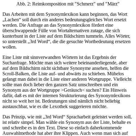
Abb. 2: Reimkomposition mit "Schmerz" und "März"
Das Arbeiten mit dem Synonymlexikon kann beginnen, das Wort
„Lachen“ soll durch ein anderes bedeutungsgleiches Wort ersetzt
werden. Die Anfrage an das Synonymlexikon fördert eine
überschwappende Fülle von Wortalternativen zutage, die sich
kunterbunt in der Liste auf dem Bildschirm tummeln. Alles Wörter,
so unterstellt „3rd Word“, die die gesuchte Wortbedeutung ersetzen
wollen.
Eine Liste mit sinnverwandten Wörtern ist das Ergebnis der
Suchanfrage. Möchte man sich weitere beieinanderliegende, aber
auf dem Bildschirm nicht sichtbare Synonyme ansehen, helfen die
Scroll-Balken, die Liste auf- und abwärts zu schieben. Mühelos
gelangt man dabei in die Liste einer anderen Wortgruppe. Vielleicht
sollte man doch lieber den ganzen Satz umschreiben und ein
Synonym aus der Wortgruppe >Geräusch< suchen? Ein Hinweis
dafür, daß es mit der internen Strukturierung des Synonymlexikons
nicht so weit her ist. Bedeutungen sind nämlich nicht beliebig
austauschbar, wie es die Lexothek suggerieren möchte.
Das Prinzip, wie mit „3rd Word“ Spracharbeit geleistet werden soll,
ist relativ simpel. Man wähle ein Synonym aus der Liste, behalte es
und schreibe es in den Text. Diese so einfach daherkommende
Auswahlmethode hat aber ihre Klippen. Auch wenn man sich auf