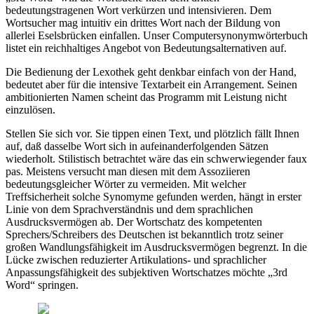
bedeutungstragenen Wort verkürzen und intensivieren. Dem
Wortsucher mag intuitiv ein drittes Wort nach der Bildung von
allerlei Eselsbrücken einfallen. Unser Computersynonymwörterbuch
listet ein reichhaltiges Angebot von Bedeutungsalternativen auf.
Die Bedienung der Lexothek geht denkbar einfach von der Hand,
bedeutet aber für die intensive Textarbeit ein Arrangement. Seinen
ambitionierten Namen scheint das Programm mit Leistung nicht
einzulösen.
Stellen Sie sich vor. Sie tippen einen Text, und plötzlich fällt Ihnen
auf, daß dasselbe Wort sich in aufeinanderfolgenden Sätzen
wiederholt. Stilistisch betrachtet wäre das ein schwerwiegender faux
pas. Meistens versucht man diesen mit dem Assoziieren
bedeutungsgleicher Wörter zu vermeiden. Mit welcher
Treffsicherheit solche Synomyme gefunden werden, hängt in erster
Linie von dem Sprachverständnis und dem sprachlichen
Ausdrucksvermögen ab. Der Wortschatz des kompetenten
Sprechers/Schreibers des Deutschen ist bekanntlich trotz seiner
großen Wandlungsfähigkeit im Ausdrucksvermögen begrenzt. In die
Lücke zwischen reduzierter Artikulations- und sprachlicher
Anpassungsfähigkeit des subjektiven Wortschatzes möchte „3rd
Word“ springen.