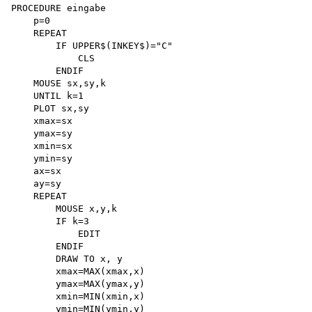
PROCEDURE eingabe

    p=0

    REPEAT

        IF UPPER$(INKEY$)="C"

            CLS 

        ENDIF

    MOUSE sx,sy,k 

    UNTIL k=1 

    PLOT sx,sy 

    xmax=sx 

    ymax=sy 

    xmin=sx 

    ymin=sy 

    ax=sx 

    ay=sy 

    REPEAT

        MOUSE x,y,k 

        IF k=3 

            EDIT 

        ENDIF

        DRAW TO x, y 

        xmax=MAX(xmax,x) 

        ymax=MAX(ymax,y) 

        xmin=MIN(xmin,x)

        ymin=MIN(ymin,y)
