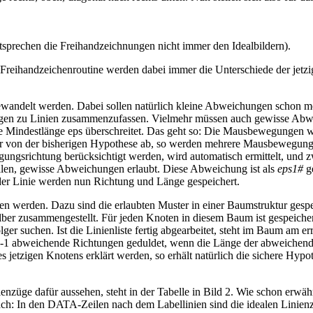
ntsprechen die Freihandzeichnungen nicht immer den Idealbildern).
Freihandzeichenroutine werden dabei immer die Unterschiede der jetzige
andelt werden. Dabei sollen natürlich kleine Abweichungen schon mög
egungen zu Linien zusammenzufassen. Vielmehr müssen auch gewisse Ab
indestlänge eps überschreitet. Das geht so: Die Mausbewegungen werden
ber von der bisherigen Hypothese ab, so werden mehrere Mausbewegunge
ungsrichtung berücksichtigt werden, wird automatisch ermittelt, und
ollen, gewisse Abweichungen erlaubt. Diese Abweichung ist als
eps1#
ge
eder Linie werden nun Richtung und Länge gespeichert.
en werden. Dazu sind die erlaubten Muster in einer Baumstruktur gespe
ber zusammengestellt. Für jeden Knoten in diesem Baum ist gespeicher
ger suchen. Ist die Linienliste fertig abgearbeitet, steht im Baum am 
+-1 abweichende Richtungen geduldet, wenn die Länge der abweichenden
s jetzigen Knotens erklärt werden, so erhält natürlich die sichere H
nzüge dafür aussehen, steht in der Tabelle in Bild 2. Wie schon erwä
fach: In den DATA-Zeilen nach dem Labellinien sind die idealen Lini