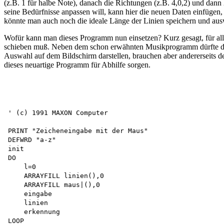
(z.B. 1 für halbe Note), danach die Richtungen (z.B. 4,0,2) und dann
seine Bedürfnisse anpassen will, kann hier die neuen Daten einfügen
könnte man auch noch die ideale Länge der Linien speichern und aus
Wofür kann man dieses Programm nun einsetzen? Kurz gesagt, für a
schieben muß. Neben dem schon erwähnten Musikprogramm dürfte das
Auswahl auf dem Bildschirm darstellen, brauchen aber andererseits d
dieses neuartige Programm für Abhilfe sorgen.
' (c) 1991 MAXON Computer

PRINT "Zeicheneingabe mit der Maus" 

DEFWRD "a-z" 

init 

DO

    l=0

    ARRAYFILL linien(),0 

    ARRAYFILL maus|(),0 

    eingabe 

    linien 

    erkennung 

LOOP
