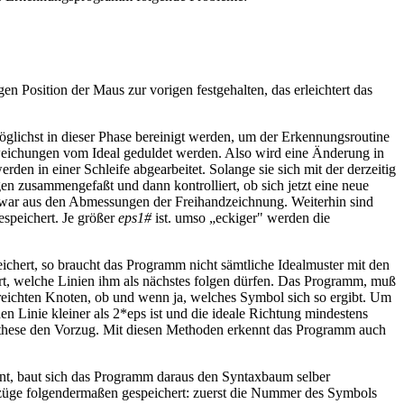
n Position der Maus zur vorigen festgehalten, das erleichtert das
lichst in dieser Phase bereinigt werden, um der Erkennungsroutine
weichungen vom Ideal geduldet werden. Also wird eine Änderung in
 in einer Schleife abgearbeitet. Solange sie sich mit der derzeitig
n zusammengefaßt und dann kontrolliert, ob sich jetzt eine neue
 zwar aus den Abmessungen der Freihandzeichnung. Weiterhin sind
speichert. Je größer
eps1#
ist. umso „eckiger" werden die
ichert, so braucht das Programm nicht sämtliche Idealmuster mit den
t, welche Linien ihm als nächstes folgen dürfen. Das Programm, muß
erreichten Knoten, ob und wenn ja, welches Symbol sich so ergibt. Um
 Linie kleiner als 2*eps ist und die ideale Richtung mindestens
ypothese den Vorzug. Mit diesen Methoden erkennt das Programm auch
hnt, baut sich das Programm daraus den Syntaxbaum selber
enzüge folgendermaßen gespeichert: zuerst die Nummer des Symbols