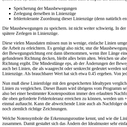
Speicherung der Mausbewegungen
Zerlegung derselben in Linienzüge
fehlertolerante Zuordnung dieser Linienzüge (denn natürlich e
Die Mausbewegungen zu speichern. ist nicht weiter schwierig. In der 
spätere Zerlegen in Linienzüge.
Diese vielen Mausdaten müssen nun in wenige, einfache Linien umgew
die Arbeit zu erleichtern. Es genügt also nicht, stur die Mausbew
der Bewegungsrichtung erst dann übernommen, wenn ihre Länge eine M
gefundenen Richtung decken, bleibt alles beim alten. Weichen sie a
Richtung ergibt. Die Mindestlänge eps, ab der Änderungen der Beweg
auch bei Linien, die als waagrecht oder senkrecht gedeutet werden s
Linienzüge. Als brauchbarer Wert hat sich etwa 0.45 ergeben. Von j
Nun muß diese Linienfolge mit den gespeicherten Idealtypen verglich
Linien zu vergleichen. Dieser Baum wird übrigens vom Programm sel
also bei einer bestimmter Knotenposition immer den erlaubten Nachfol
die oben geforderte Fehlertoleranz erreichen zu können, werden um 
einmal auftaucht. Kann die abweichende Linie auch als Nachfolger de
noch ziemlich richtige Zeichnungen.
Welche Notensymbole die Erkennungsroutine kennt, und wie die Linie
zusammen. Damit gestaltet sich das Ändern der Idealmuster sehr ein