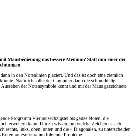
 mit Mausbedienung das bessere Medium? Statt nun einer der
ichnungen.
nn in den Notenlinien plaziert. Und das ist doch eine ziemlich
 könnte. Natürlich sollte der Computer dann die schmuddelig
as Aussehen der Notensymbole kennt und mit der Maus gezeichnete
egende Programm Vierundsechzigstel bis ganze Noten, die
 noch erweitern kann. Um zu wissen, um welche Zeichen es sich
 rechts, links, oben, unten und die 4 Diagonalen, zu unterscheiden
r das Erkennungsprogramm folgende Probleme: