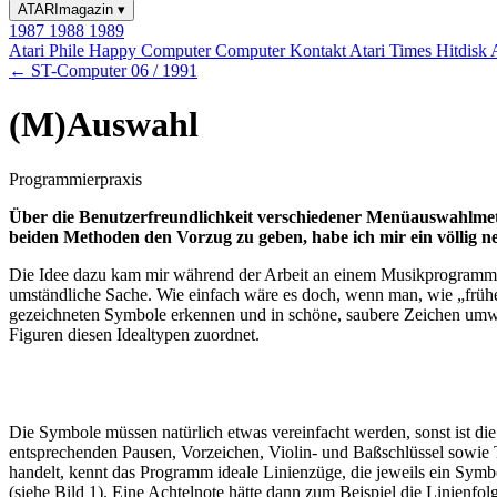
ATARImagazin
▾
1987
1988
1989
Atari Phile
Happy Computer
Computer Kontakt
Atari Times
Hitdisk
← ST-Computer 06 / 1991
(M)Auswahl
Programmierpraxis
Über die Benutzerfreundlichkeit verschiedener Menüauswahlmeth
beiden Methoden den Vorzug zu geben, habe ich mir ein völlig 
Die Idee dazu kam mir während der Arbeit an einem Musikprogramm, b
umständliche Sache. Wie einfach wäre es doch, wenn man, wie „früher
gezeichneten Symbole erkennen und in schöne, saubere Zeichen umwa
Figuren diesen Idealtypen zuordnet.
Die Symbole müssen natürlich etwas vereinfacht werden, sonst ist d
entsprechenden Pausen, Vorzeichen, Violin- und Baßschlüssel sowie 
handelt, kennt das Programm ideale Linienzüge, die jeweils ein Symb
(siehe Bild 1). Eine Achtelnote hätte dann zum Beispiel die Linienfo