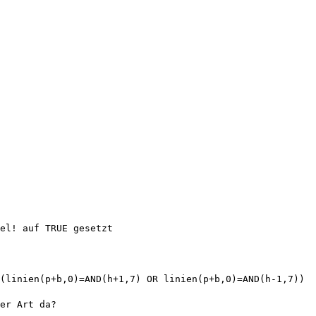
el! auf TRUE gesetzt

(linien(p+b,0)=AND(h+1,7) OR linien(p+b,0)=AND(h-1,7))

er Art da? 
