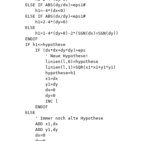
        ELSE IF ABS(dy/dx)<eps1# 

            h1=-4*(dx<0)

        ELSE IF ABS(dx/dy)<eps1# 

            h1=2-4*(dy>0)

        ELSE

            h1=1-4*(dy>0)-2*(SGN(dx)=SGN(dy))

        ENDIF

        IF h1<>hypothese

            IF (dx*dx+dy*dy)>eps 

                ' Neue Hypothese! 

                linien(l,0)=hypothese 

                linien(l,1)=SQR(x1*x1+y1*y1) 

                hypothese=h1 

                x1=dx 

                y1=dy 

                dx=0 

                dy=0 

                INC l 

            ENDIF 

        ELSE

            ' Immer noch alte Hypothese

            ADD x1,dx 

            ADD y1,dy 

            dx=0 

            dy=0 
