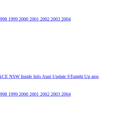
1998
1999
2000
2001
2002
2003
2004
ACE NSW Inside Info
Atari Update
STraight Up
atos
1998
1999
2000
2001
2002
2003
2004