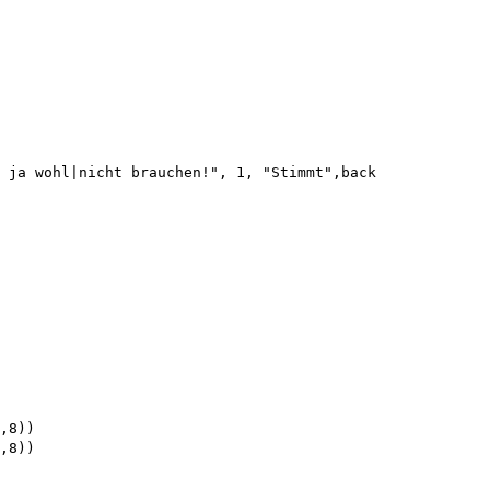
 ja wohl|nicht brauchen!", 1, "Stimmt",back

,8))

,8))
