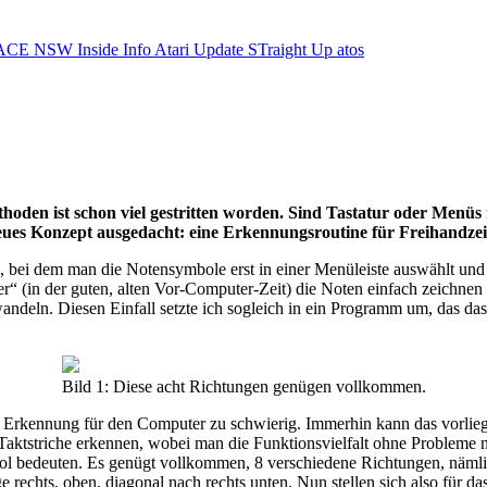
ACE NSW Inside Info
Atari Update
STraight Up
atos
oden ist schon viel gestritten worden. Sind Tastatur oder Menüs
neues Konzept ausgedacht: eine Erkennungsroutine für Freihandze
ei dem man die Notensymbole erst in einer Menüleiste auswählt und da
“ (in der guten, alten Vor-Computer-Zeit) die Noten einfach zeichnen
ndeln. Diesen Einfall setzte ich sogleich in ein Programm um, das d
Bild 1: Diese acht Richtungen genügen vollkommen.
ie Erkennung für den Computer zu schwierig. Immerhin kann das vorli
Taktstriche erkennen, wobei man die Funktionsvielfalt ohne Probleme
ol bedeuten. Es genügt vollkommen, 8 verschiedene Richtungen, nämlich
lge rechts, oben, diagonal nach rechts unten. Nun stellen sich also fü