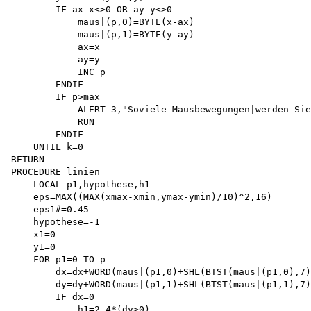
        IF ax-x<>0 OR ay-y<>0 

            maus|(p,0)=BYTE(x-ax) 

            maus|(p,1)=BYTE(y-ay) 

            ax=x 

            ay=y 

            INC p

        ENDIF 

        IF p>max

            ALERT 3,"Soviele Mausbewegungen|werden Sie
            RUN 

        ENDIF

    UNTIL k=0 

RETURN

PROCEDURE linien

    LOCAL p1,hypothese,h1

    eps=MAX((MAX(xmax-xmin,ymax-ymin)/10)^2,16) 

    eps1#=0.45 

    hypothese=-1 

    x1=0 

    y1=0

    FOR p1=0 TO p

        dx=dx+WORD(maus|(p1,0)+SHL(BTST(maus|(p1,0),7)
        dy=dy+WORD(maus|(p1,1)+SHL(BTST(maus|(p1,1),7)
        IF dx=0

            h1=2-4*(dy>0)
