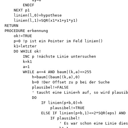
        ENDIF

    NEXT p1

    linien(l,0)=hypothese 

    linien(l,1)=SQR(x1*x1+y1*y1)

RETURN

PROCEDURE erkennung 

    ok!=TRUE

    p=0 !p ist ein Pointer im Feld linien()

    k1=letzter

    DO WHILE ok!

        INC p !nächste Linie untersuchen

        k=k1

        a=1

        WHILE a<=4 AND baum|(k,a)<>255 

            h=baum|(baum|(k,a),0) 

            b=0 !Der Offset zu p bei der Suche 

            plausibel!=FALSE

            ' taucht eine Linie=h auf, so wird plausib
            DO

                IF linien(p+b,0)=h 

                    plausibel!=TRUE 

                ELSE IF linien(p+b,1)<=2*SQR(eps) AND 
                    IF plausibel!

                        ' Es war schon eine Linie dies