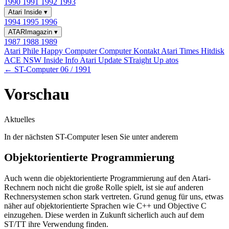
1990
1991
1992
1993
Atari Inside
▾
1994
1995
1996
ATARImagazin
▾
1987
1988
1989
Atari Phile
Happy Computer
Computer Kontakt
Atari Times
Hitdisk
ACE NSW Inside Info
Atari Update
STraight Up
atos
← ST-Computer 06 / 1991
Vorschau
Aktuelles
In der nächsten ST-Computer lesen Sie unter anderem
Objektorientierte Programmierung
Auch wenn die objektorientierte Programmierung auf den Atari-
Rechnern noch nicht die große Rolle spielt, ist sie auf anderen
Rechnersystemen schon stark vertreten. Grund genug für uns, etwas
näher auf objektorientierte Sprachen wie C++ und Objective C
einzugehen. Diese werden in Zukunft sicherlich auch auf dem
ST/TT ihre Verwendung finden.