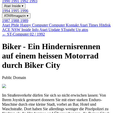
1990
1991
1992
1993
Atari Inside
▾
1994
1995
1996
ATARImagazin
▾
1987
1988
1989
Atari Phile
Happy Computer
Computer Kontakt
Atari Times
Hitdisk
ACE NSW Inside Info
Atari Update
STraight Up
atos
← ST-Computer 02 / 1992
Biker - Ein Hindernisrennen
auf einem heissen Motorrad
durch Biker City
Public Domain
Im Straßenverkehr dürfen Sie sich so nicht erwischen lassen: Von
Ihrem Joystick gesteuert donnern Sie mit einer starken Enduro-
Maschine durch eine kleine Stadt, vorbei an Bar, Hotel und
Waschstraße. Dort haben Sie allerdings weniger die Pixelpolizei zu