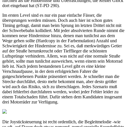
fürchten als die Hindernisse und Überraschungen, die Reiner Glock
dort eingebaut hat (ST-PD 290).
Im ersten Level sind es nur ein paar einfache Fässer, die
übersprungen werden müssen. Doch auch hier ist schon gutes
Timing gefragt, damit man beim Sprung im letzten Drittel nicht mit
der Schwebebahn kollidiert. Mit jeder absolvierten Runde nimmt die
kommen neue Hindernisse hinzu, denen man tunlichst aus dem
Wege gehen sollte (Hardcopy in der Farbemulation) Anzahl und
Schwierigkeit der Hindernisse zu. Sei es, daß merkwürdiges Getier
auf der Straße herumkreucht oder Tiefflieger die schönsten
Luftsprünge verhindern. Allem, was nicht auf eine normale Straße
gehört, sollte man tunlichst ausweichen, wenn einem sein Motorrad
lieb ist. Nach jedem bestandenen Level gibt es eine kleine
Verschnaufpause, in der dem erfolgreichen Fahrer die
gutgeschriebenen Punkte präsentiert werden. Je schneller man die
Strecke durchfährt, desto mehr bekommt man, aber desto größer
wird auch das Risiko, sich zu überschlagen. Jedes Szenario muß
dabei fehlerfrei durchfahren werden, wobei jeder Fehler leider zu
einem Totalschaden führt. Dafür stehen dem Kandidaten insgesamt
drei Motorräder zur Verfügung.
Die Joysticksteuerung ist recht ordentlich, die Begleitmelodie -wie
so oft- auf Dauer doch etwas nervend, zumal spezielle Soundeffekte