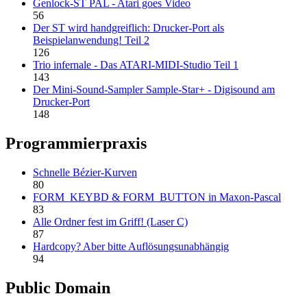
Genlock-ST PAL - Atari goes Video
56
Der ST wird handgreiflich: Drucker-Port als
Beispielanwendung! Teil 2
126
Trio infernale - Das ATARI-MIDI-Studio Teil 1
143
Der Mini-Sound-Sampler Sample-Star+ - Digisound am
Drucker-Port
148
Programmierpraxis
Schnelle Bézier-Kurven
80
FORM_KEYBD & FORM_BUTTON in Maxon-Pascal
83
Alle Ordner fest im Griff! (Laser C)
87
Hardcopy? Aber bitte Auflösungsunabhängig
94
Public Domain