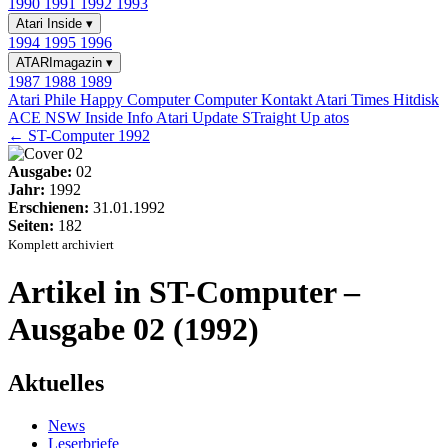
1990
1991
1992
1993
Atari Inside
▾
1994
1995
1996
ATARImagazin
▾
1987
1988
1989
Atari Phile
Happy Computer
Computer Kontakt
Atari Times
Hitdisk
ACE NSW Inside Info
Atari Update
STraight Up
atos
← ST-Computer 1992
Ausgabe:
02
Jahr:
1992
Erschienen:
31.01.1992
Seiten:
182
Komplett archiviert
Artikel in ST-Computer –
Ausgabe 02 (1992)
Aktuelles
News
Leserbriefe