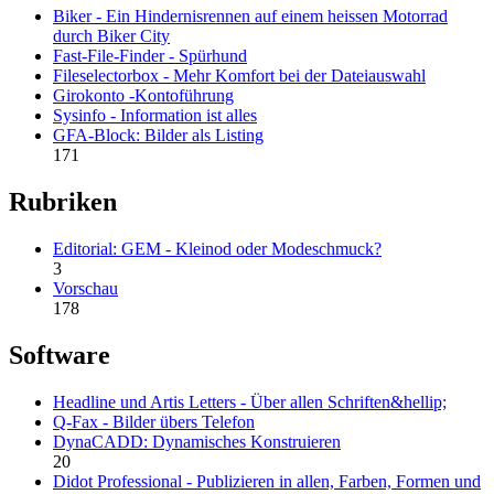
Biker - Ein Hindernisrennen auf einem heissen Motorrad
durch Biker City
Fast-File-Finder - Spürhund
Fileselectorbox - Mehr Komfort bei der Dateiauswahl
Girokonto -Kontoführung
Sysinfo - Information ist alles
GFA-Block: Bilder als Listing
171
Rubriken
Editorial: GEM - Kleinod oder Modeschmuck?
3
Vorschau
178
Software
Headline und Artis Letters - Über allen Schriften&hellip;
Q-Fax - Bilder übers Telefon
DynaCADD: Dynamisches Konstruieren
20
Didot Professional - Publizieren in allen, Farben, Formen und