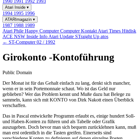
1990
1991
1992
1993
Atari Inside
▾
1994
1995
1996
ATARImagazin
▾
1987
1988
1989
Atari Phile
Happy Computer
Computer Kontakt
Atari Times
Hitdisk
ACE NSW Inside Info
Atari Update
STraight Up
atos
← ST-Computer 02 / 1992
Girokonto -Kontoführung
Public Domain
Der Monat ist für das Gehalt einfach zu lang, denkt sich mancher,
wenn er in sein Portemonnaie schaut. Wo ist das Geld nur
geblieben? Wer das Problem kennt und Muße dazu hat Belege zu
sammeln, kann sich mit KONTO von Dirk Nakott einen Überblick
verschaffen.
Das in Pascal entwickelte Programm erlaubt es, einige hundert Soll-
und Haben-Konten zu führen und als Tabelle oder Grafik
auszugeben. Doch bevor man sich bequem zurücklehnen kann, muß
man erst ordentlich in die Tasten greifen. Einerseits sind
verschiedene Konten zu definieren auf denen einzelne Posten