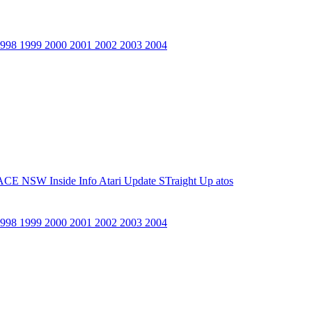
1998
1999
2000
2001
2002
2003
2004
ACE NSW Inside Info
Atari Update
STraight Up
atos
1998
1999
2000
2001
2002
2003
2004