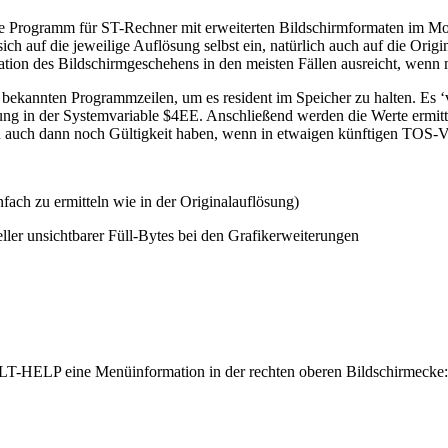
de Programm für ST-Rechner mit erweiterten Bildschirmformaten im M
ch auf die jeweilige Auflösung selbst ein, natürlich auch auf die Origi
ation des Bildschirmgeschehens in den meisten Fällen ausreicht, wenn 
ekannten Programmzeilen, um es resident im Speicher zu halten. Es ‘ve
rung in der Systemvariable $4EE. Anschließend werden die Werte ermit
 auch dann noch Gültigkeit haben, wenn in etwaigen künftigen TOS-V
ach zu ermitteln wie in der Originalauflösung)
ller unsichtbarer Füll-Bytes bei den Grafikerweiterungen
 ALT-HELP eine Menüinformation in der rechten oberen Bildschirmecke: