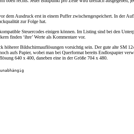
 oben rechts. Jeder Bildpunkt pro Zeile wird dreifach ausgegeben, jed
vor dem Ausdruck erst in einem Puffer zwischengespeichert. In der Au
kqualität zur Folge hat.
f kompatible Steuercodes einigen können. Im Listing sind bei den Un
ern finden ‘ihre’ Werte als Kommentare vor.
höherer Bildschirmauflösungen vorsichtig sein. Der gute alte SM 124 
och aufs Papier, wobei man bei Querformat bereits Endlospapier verwe
uflösung 640 x 400, daneben eine in der Größe 704 x 480.
w  #10,d7
        bsr.s   out
        rts
druckez1: move.w scanlins,d1 ; Ausgeben einer Druckzeile im Kleinformat 
        move.l  d1,d5
        subq.l  #1,d1
        lea.l   put (pc),a2
        move.w  #27,d7
        bsr     out
        move.w  #42,d7
        bsr     out
        move.w  #39,d7
        bsr     out
        move.b  d5,d7       ; Drucker auf Anzahl Bytes vorbereiten 
        bsr     out         ; lobyte
        ror.l   #8,d5
        move.b  d5,d7
        bsr     out         ; hibyte
nextdrl1: move.b (a2)+,d7   ; Daten senden
        bsr     out
        move.b  (a2)+,d7
        cmpi.w  #1,colpline ; wenn 2 col. Überhang, diese löschen
        bge.s   drucken
        clr.l   d7
drucke11: bsr   out
        move.b  (a2)+,d7
        cmpi.w  #1,colpline ; wenn 1 col. Überhang, diese löschen
        bgt.s   drucke21
        clr.l   d7
drucke21: bsr   out
        dbra    d1,nextdrl1
        rts
druckez2: move.w xresolut,d1 ; Ausgeben einer Druckzeile im Normalformat 
        move.l  d1,d4
        subq.l  #1,d1
        lea.l   put(pc),a2
        move.l  #27,d7       ; Drucker vorher,
        bsr     out
        move.l  #42,d7
        bsr     out
        move.l  #38,d7
        bsr     out
        move.b  d4,d7        ; lobyte
        bsr     out
        ror.l   #8,d4        ; hibyte
        move.b  d4,d7
        bsr     out
nextdrl2: move.b (a2)+,d7
        bsr     out
        move.b  (a2)+,d7
        bsr     out
        move.b  (a2)+,d7
        bsr     out
        dbra    d1,nextdrl2
        rts
druckez3: move.w scanlins,d6 ; Ausgeben einer Druckzeile im Querformat 
        move.w  d6,d4
        mulu.w  #2,d4        ; es werden 2 x Anzahl Scanlines ausgeg.
   