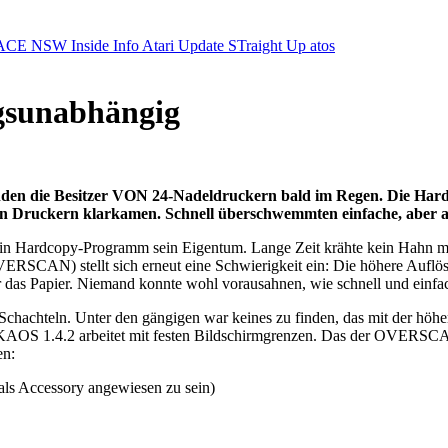
ACE NSW Inside Info
Atari Update
STraight Up
atos
gsunabhängig
nden die Besitzer VON 24-Nadeldruckern bald im Regen. Die Hardc
 von Druckern klarkamen. Schnell überschwemmten einfache, aber 
h ein Hardcopy-Programm sein Eigentum. Lange Zeit krähte kein Hahn
CAN) stellt sich erneut eine Schwierigkeit ein: Die höhere Auflösun
er das Papier. Niemand konnte wohl vorausahnen, wie schnell und einf
chachteln. Unter den gängigen war keines zu finden, das mit der höh
obten KAOS 1.4.2 arbeitet mit festen Bildschirmgrenzen. Das der OVE
en:
als Accessory angewiesen zu sein)