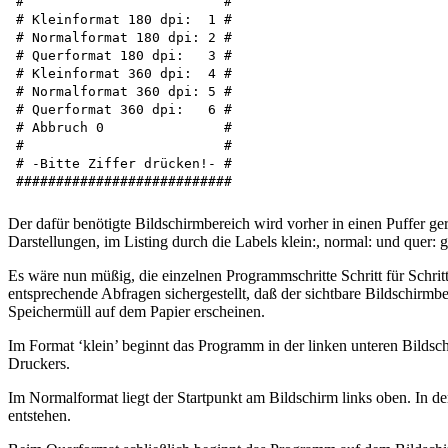
#                         #

# Kleinformat 180 dpi:  1 #

# Normalformat 180 dpi: 2 #

# Querformat 180 dpi:   3 #

# Kleinformat 360 dpi:  4 #

# Normalformat 360 dpi: 5 #

# Querformat 360 dpi:   6 #

# Abbruch 0               #

#                         #

# -Bitte Ziffer drücken!- # 

Der dafür benötigte Bildschirmbereich wird vorher in einen Puffer g
Darstellungen, im Listing durch die Labels klein:, normal: und quer: 
Es wäre nun müßig, die einzelnen Programmschritte Schritt für Schri
entsprechende Abfragen sichergestellt, daß der sichtbare Bildschirmber
Speichermüll auf dem Papier erscheinen.
Im Format ‘klein’ beginnt das Programm in der linken unteren Bildsc
Druckers.
Im Normalformat liegt der Startpunkt am Bildschirm links oben. In de
entstehen.