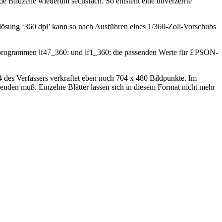
e Bildzeile wiederum sechsfach. So entsteht eine unverzerrte
flösung ‘360 dpi’ kann so nach Ausführen eines 1/360-Zoll-Vorschubs
terprogrammen lf47_360: und lf1_360: die passenden Werte für EPSON-
des Verfassers verkraftet eben noch 704 x 480 Bildpunkte. Im
nden muß. Einzelne Blätter lassen sich in diesem Format nicht mehr