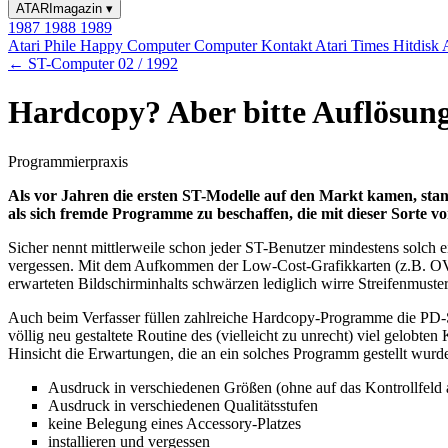
ATARImagazin
▾
1987
1988
1989
Atari Phile
Happy Computer
Computer Kontakt
Atari Times
Hitdisk
← ST-Computer 02 / 1992
Hardcopy? Aber bitte Auflösun
Programmierpraxis
Als vor Jahren die ersten ST-Modelle auf den Markt kamen, sta
als sich fremde Programme zu beschaffen, die mit dieser Sorte
Sicher nennt mittlerweile schon jeder ST-Benutzer mindestens solc
vergessen. Mit dem Aufkommen der Low-Cost-Grafikkarten (z.B. OVERS
erwarteten Bildschirminhalts schwärzen lediglich wirre Streifenmust
Auch beim Verfasser füllen zahlreiche Hardcopy-Programme die PD-S
völlig neu gestaltete Routine des (vielleicht zu unrecht) viel gel
Hinsicht die Erwartungen, die an ein solches Programm gestellt wurd
Ausdruck in verschiedenen Größen (ohne auf das Kontrollfeld 
Ausdruck in verschiedenen Qualitätsstufen
keine Belegung eines Accessory-Platzes
installieren und vergessen