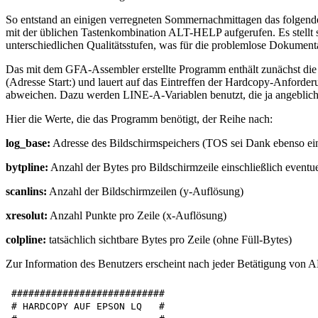
So entstand an einigen verregneten Sommernachmittagen das folgen
mit der üblichen Tastenkombination ALT-HELP aufgerufen. Es stellt si
unterschiedlichen Qualitätsstufen, was für die problemlose Dokument
Das mit dem GFA-Assembler erstellte Programm enthält zunächst die b
(Adresse Start:) und lauert auf das Eintreffen der Hardcopy-Anforde
abweichen. Dazu werden LINE-A-Variablen benutzt, die ja angeblich
Hier die Werte, die das Programm benötigt, der Reihe nach:
log_base:
Adresse des Bildschirmspeichers (TOS sei Dank ebenso einf
bytpline:
Anzahl der Bytes pro Bildschirmzeile einschließlich eventue
scanlins:
Anzahl der Bildschirmzeilen (y-Auflösung)
xresolut:
Anzahl Punkte pro Zeile (x-Auflösung)
colpline:
tatsächlich sichtbare Bytes pro Zeile (ohne Füll-Bytes)
Zur Information des Benutzers erscheint nach jeder Betätigung von
###########################

# HARDCOPY AUF EPSON LQ   #
