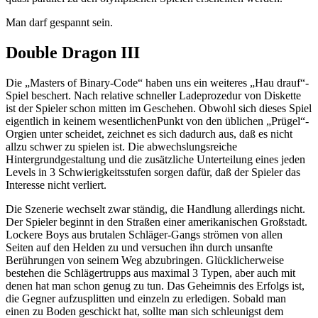
Man darf gespannt sein.
Double Dragon III
Die „Masters of Binary-Code“ haben uns ein weiteres „Hau drauf“-
Spiel beschert. Nach relative schneller Ladeprozedur von Diskette
ist der Spieler schon mitten im Geschehen. Obwohl sich dieses Spiel
eigentlich in keinem wesentlichenPunkt von den üblichen „Prügel“-
Orgien unter scheidet, zeichnet es sich dadurch aus, daß es nicht
allzu schwer zu spielen ist. Die abwechslungsreiche
Hintergrundgestaltung und die zusätzliche Unterteilung eines jeden
Levels in 3 Schwierigkeitsstufen sorgen dafür, daß der Spieler das
Interesse nicht verliert.
Die Szenerie wechselt zwar ständig, die Handlung allerdings nicht.
Der Spieler beginnt in den Straßen einer amerikanischen Großstadt.
Lockere Boys aus brutalen Schläger-Gangs strömen von allen
Seiten auf den Helden zu und versuchen ihn durch unsanfte
Berührungen von seinem Weg abzubringen. Glücklicherweise
bestehen die Schlägertrupps aus maximal 3 Typen, aber auch mit
denen hat man schon genug zu tun. Das Geheimnis des Erfolgs ist,
die Gegner aufzusplitten und einzeln zu erledigen. Sobald man
einen zu Boden geschickt hat, sollte man sich schleunigst dem