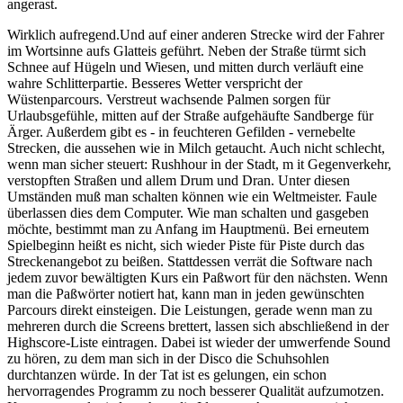
angerast.
Wirklich aufregend.Und auf einer anderen Strecke wird der Fahrer
im Wortsinne aufs Glatteis geführt. Neben der Straße türmt sich
Schnee auf Hügeln und Wiesen, und mitten durch verläuft eine
wahre Schlitterpartie. Besseres Wetter verspricht der
Wüstenparcours. Verstreut wachsende Palmen sorgen für
Urlaubsgefühle, mitten auf der Straße aufgehäufte Sandberge für
Ärger. Außerdem gibt es - in feuchteren Gefilden - vernebelte
Strecken, die aussehen wie in Milch getaucht. Auch nicht schlecht,
wenn man sicher steuert: Rushhour in der Stadt, m it Gegenverkehr,
verstopften Straßen und allem Drum und Dran. Unter diesen
Umständen muß man schalten können wie ein Weltmeister. Faule
überlassen dies dem Computer. Wie man schalten und gasgeben
möchte, bestimmt man zu Anfang im Hauptmenü. Bei erneutem
Spielbeginn heißt es nicht, sich wieder Piste für Piste durch das
Streckenangebot zu beißen. Stattdessen verrät die Software nach
jedem zuvor bewältigten Kurs ein Paßwort für den nächsten. Wenn
man die Paßwörter notiert hat, kann man in jeden gewünschten
Parcours direkt einsteigen. Die Leistungen, gerade wenn man zu
mehreren durch die Screens brettert, lassen sich abschließend in der
Highscore-Liste eintragen. Dabei ist wieder der umwerfende Sound
zu hören, zu dem man sich in der Disco die Schuhsohlen
durchtanzen würde. In der Tat ist es gelungen, ein schon
hervorragendes Programm zu noch besserer Qualität aufzumotzen.