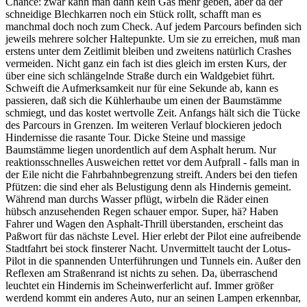
Chance: zwar kann man dann kein Gas mehr geben, aber da der
schneidige Blechkarren noch ein Stück rollt, schafft man es
manchmal doch noch zum Check. Auf jedem Parcours befinden sich
jeweils mehrere solcher Haltepunkte. Um sie zu erreichen, muß man
erstens unter dem Zeitlimit bleiben und zweitens natürlich Crashes
vermeiden. Nicht ganz ein fach ist dies gleich im ersten Kurs, der
über eine sich schlängelnde Straße durch ein Waldgebiet führt.
Schweift die Aufmerksamkeit nur für eine Sekunde ab, kann es
passieren, daß sich die Kühlerhaube um einen der Baumstämme
schmiegt, und das kostet wertvolle Zeit. Anfangs hält sich die Tücke
des Parcours in Grenzen. Im weiteren Verlauf blockieren jedoch
Hindernisse die rasante Tour. Dicke Steine und massige
Baumstämme liegen unordentlich auf dem Asphalt herum. Nur
reaktionsschnelles Ausweichen rettet vor dem Aufprall - falls man in
der Eile nicht die Fahrbahnbegrenzung streift. Anders bei den tiefen
Pfützen: die sind eher als Belustigung denn als Hindernis gemeint.
Während man durchs Wasser pflügt, wirbeln die Räder einen
hübsch anzusehenden Regen schauer empor. Super, hä? Haben
Fahrer und Wagen den Asphalt-Thrill überstanden, erscheint das
Paßwort für das nächste Level. Hier erlebt der Pilot eine aufreibende
Stadtfahrt bei stock finsterer Nacht. Unvermittelt taucht der Lotus-
Pilot in die spannenden Unterführungen und Tunnels ein. Außer den
Reflexen am Straßenrand ist nichts zu sehen. Da, überraschend
leuchtet ein Hindernis im Scheinwerferlicht auf. Immer größer
werdend kommt ein anderes Auto, nur an seinen Lampen erkennbar,