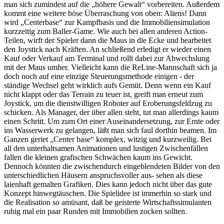
man sich zumindest auf die „höhere Gewalt“ vorbereiten. Außerdem
kommt eine weitere böse Überraschung von oben: Aliens! Dann
wird „Centerbase“ zur Kampfbasis und die Immobiliensimulation
kurzzeitig zum Baller-Game. Wie auch bei allen anderen Action-
Teilen, wirft der Spieler dann die Maus in die Ecke und bearbeitet
den Joystick nach Kräften. An schließend erledigt er wieder einen
Kauf oder Verkauf am Terminal und rollt dabei zur Abwechslung
mit der Maus umher. Vielleicht kann die ReLine-Mannschaft sich ja
doch noch auf eine einzige Steuerungsmethode einigen - der
ständige Wechsel geht wirklich aufs Gemüt. Denn wenn ein Kauf
nicht klappt oder das Terrain zu teuer ist, greift man erneut zum
Joystick, um die dienstwilligen Roboter auf Eroberungsfeldzug zu
schicken. Als Manager, der über allen steht, tut man allerdings kaum
einen Schritt. Um zum Ort einer Auseinandersetzung, zur Ernte oder
ins Wasserwerk zu gelangen, läßt man sich faul dorthin beamen. Im
Ganzen geriet „Center base“ komplex, witzig und kurzweilig. Bei
all den unterhaltsamen Animationen und lustigen Zwischenfällen
fallen die kleinen grafischen Schwächen kaum ins Gewicht.
Dennoch könnten die zwischendurch eingeblendeten Bilder von den
unterschiedlichen Häusern anspruchsvoller aus- sehen als diese
laienhaft gemalten Grafiken. Dies kann jedoch nicht über das gute
Konzept hinwegtäuschen. Die Spielidee ist immerhin so stark und
die Realisation so amüsant, daß be geisterte Wirtschaftssimulanten
ruhig mal ein paar Runden mit Immobilien zocken sollten.