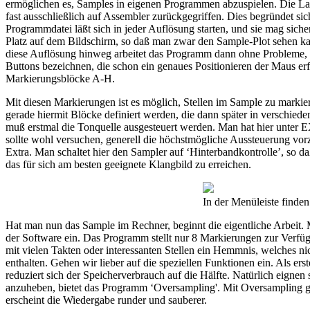
ermöglichen es, Samples in eigenen Programmen abzuspielen. Die La
fast ausschließlich auf Assembler zurückgegriffen. Dies begründet 
Programmdatei läßt sich in jeder Auflösung starten, und sie mag sich
Platz auf dem Bildschirm, so daß man zwar den Sample-Plot sehen kan
diese Auflösung hinweg arbeitet das Programm dann ohne Probleme, 
Buttons bezeichnen, die schon ein genaues Positionieren der Maus er
Markierungsblöcke A-H.
Mit diesen Markierungen ist es möglich, Stellen im Sample zu markier
gerade hiermit Blöcke definiert werden, die dann später in verschi
muß erstmal die Tonquelle ausgesteuert werden. Man hat hier unter
sollte wohl versuchen, generell die höchstmögliche Aussteuerung vo
Extra. Man schaltet hier den Sampler auf ‘Hinterbandkontrolle’, so 
das für sich am besten geeignete Klangbild zu erreichen.
In der Menüleiste finde
Hat man nun das Sample im Rechner, beginnt die eigentliche Arbeit. 
der Software ein. Das Programm stellt nur 8 Markierungen zur Verfügun
mit vielen Takten oder interessanten Stellen ein Hemmnis, welches ni
enthalten. Gehen wir lieber auf die speziellen Funktionen ein. Als 
reduziert sich der Speicherverbrauch auf die Hälfte. Natürlich eignen
anzuheben, bietet das Programm ‘Oversampling'. Mit Oversampling g
erscheint die Wiedergabe runder und sauberer.