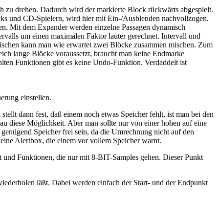
h zu drehen. Dadurch wird der markierte Block rückwärts abgespielt.
ks und CD-Spielern, wird hier mit Ein-/Ausblenden nachvollzogen.
achen. Mit dem Expander werden einzelne Passagen dynamisch
ervalls um einen maximalen Faktor lauter gerechnet. Intervall und
 Mischen kann man wie erwartet zwei Blöcke zusammen mischen. Zum
eich lange Blöcke voraussetzt, braucht man keine Endmarke
ählten Funktionen gibt es keine Undo-Funktion. Verdaddelt ist
rung einstellen.
stellt dann fest, daß einem noch etwas Speicher fehlt, ist man bei den
u diese Möglichkeit. Aber man sollte nur von einer hohen auf eine
ch genügend Speicher frei sein, da die Umrechnung nicht auf den
eine Alertbox, die einem vor vollem Speicher warnt.
nd Funktionen, die nur mit 8-BIT-Samples gehen. Dieser Punkt
wiederholen läßt. Dabei werden einfach der Start- und der Endpunkt