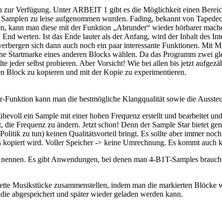
n zur Verfügung. Unter ARBEIT 1 gibt es die Möglichkeit einen Bereic
im Samplen zu leise aufgenommen wurden. Fading, bekannt von Tapedec
urden, kann man diese mit der Funktion „Abrunder“ wieder hörbarer m
nd werten. Ist das Ende lauter als der Anfang, wird der Inhalt des Int
rbergen sich dann auch noch ein paar interessante Funktionen. Mit
ine Startmarke eines anderen Blocks wählen. Da das Programm zwei gl
te jeder selbst probieren. Aber Vorsicht! Wie bei allen bis jetzt aufgez
en Block zu kopieren und mit der Kopie zu experimentieren.
r-Funktion kann man die bestmögliche Klangqualität sowie die Aussteue
ühevoll ein Sample mit einer hohen Frequenz erstellt und bearbeitet und 
die Frequenz zu ändern. Jetzt schon! Denn der Sample Star bietet gena
olitik zu tun) keinen Qualitätsvorteil bringt. Es sollte aber immer no
s kopiert wird. Voller Speicher -> keine Umrechnung. Es kommt auch k
ennen. Es gibt Anwendungen, bei denen man 4-B1T-Samples braucht u
plette Musikstücke zusammenstellen, indem man die markierten Blöcke 
 die abgespeichert und später wieder geladen werden kann.