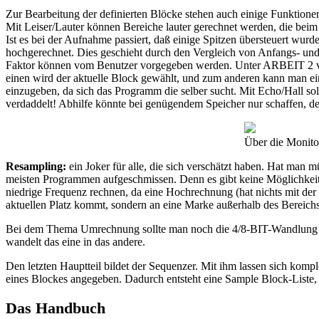
Zur Bearbeitung der definierten Blöcke stehen auch einige Funktione
Mit Leiser/Lauter können Bereiche lauter gerechnet werden, die be
Ist es bei der Aufnahme passiert, daß einige Spitzen übersteuert w
hochgerechnet. Dies geschieht durch den Vergleich von Anfangs- und E
Faktor können vom Benutzer vorgegeben werden. Unter ARBEIT 2 ve
einen wird der aktuelle Block gewählt, und zum anderen kann man e
einzugeben, da sich das Programm die selber sucht. Mit Echo/Hall soll
verdaddelt! Abhilfe könnte bei genügendem Speicher nur schaffen, d
Über die Monito
Resampling:
ein Joker für alle, die sich verschätzt haben. Hat man m
meisten Programmen aufgeschmissen. Denn es gibt keine Möglichkeit, 
niedrige Frequenz rechnen, da eine Hochrechnung (hat nichts mit der P
aktuellen Platz kommt, sondern an eine Marke außerhalb des Bereich
Bei dem Thema Umrechnung sollte man noch die 4/8-BIT-Wandlung n
wandelt das eine in das andere.
Den letzten Hauptteil bildet der Sequenzer. Mit ihm lassen sich kom
eines Blockes angegeben. Dadurch entsteht eine Sample Block-Liste,
Das Handbuch