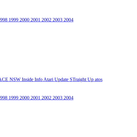
1998
1999
2000
2001
2002
2003
2004
ACE NSW Inside Info
Atari Update
STraight Up
atos
1998
1999
2000
2001
2002
2003
2004