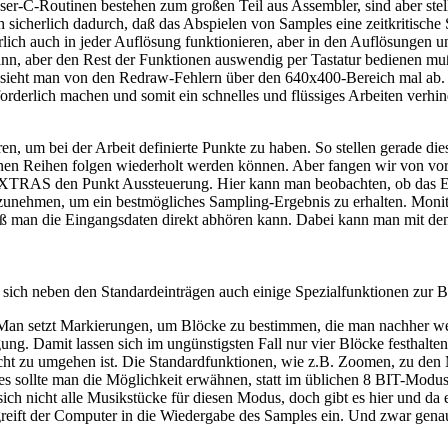
ser-C-Routinen bestehen zum großen Teil aus Assembler, sind aber st
sich sicherlich dadurch, daß das Abspielen von Samples eine zeitkrit
erlich auch in jeder Auflösung funktionieren, aber in den Auflösungen
n, aber den Rest der Funktionen auswendig per Tastatur bedienen muß. 
sieht man von den Redraw-Fehlern über den 640x400-Bereich mal ab. 
forderlich machen und somit ein schnelles und flüssiges Arbeiten verh
en, um bei der Arbeit definierte Punkte zu haben. So stellen gerade d
edenen Reihen folgen wiederholt werden können. Aber fangen wir von 
 EXTRAS den Punkt Aussteuerung. Hier kann man beobachten, ob das E
rzunehmen, um ein bestmögliches Sampling-Ergebnis zu erhalten. Monit
daß man die Eingangsdaten direkt abhören kann. Dabei kann man mit den
n sich neben den Standardeinträgen auch einige Spezialfunktionen zur 
Man setzt Markierungen, um Blöcke zu bestimmen, die man nachher weite
g. Damit lassen sich im ungünstigsten Fall nur vier Blöcke festhalten;
cht zu umgehen ist. Die Standardfunktionen, wie z.B. Zoomen, zu den M
erstes sollte man die Möglichkeit erwähnen, statt im üblichen 8 BIT-M
 sich nicht alle Musikstücke für diesen Modus, doch gibt es hier und da
reift der Computer in die Wiedergabe des Samples ein. Und zwar gena