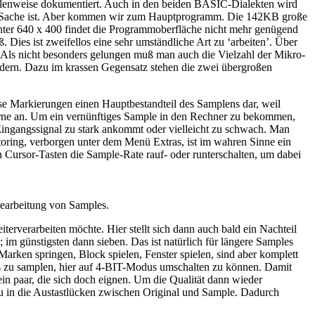
ellenweise dokumentiert. Auch in den beiden BASIC-Dialekten wird
ische Sache ist. Aber kommen wir zum Hauptprogramm. Die 142KB große
 unter 640 x 400 findet die Programmoberfläche nicht mehr genügend
Dies ist zweifellos eine sehr umständliche Art zu ‘arbeiten’. Über
Als nicht besonders gelungen muß man auch die Vielzahl der Mikro-
indern. Dazu im krassen Gegensatz stehen die zwei übergroßen
iese Markierungen einen Hauptbestandteil des Samplens dar, weil
vorne an. Um ein vernünftiges Sample in den Rechner zu bekommen,
ingangssignal zu stark ankommt oder vielleicht zu schwach. Man
oring, verborgen unter dem Menü Extras, ist im wahren Sinne ein
 Cursor-Tasten die Sample-Rate rauf- oder runterschalten, um dabei
Bearbeitung von Samples.
rverarbeiten möchte. Hier stellt sich dann auch bald ein Nachteil
 im günstigsten dann sieben. Das ist natürlich für längere Samples
arken springen, Block spielen, Fenster spielen, sind aber komplett
odus zu samplen, hier auf 4-BIT-Modus umschalten zu können. Damit
 ein paar, die sich doch eignen. Um die Qualität dann wieder
u in die Austastlücken zwischen Original und Sample. Dadurch