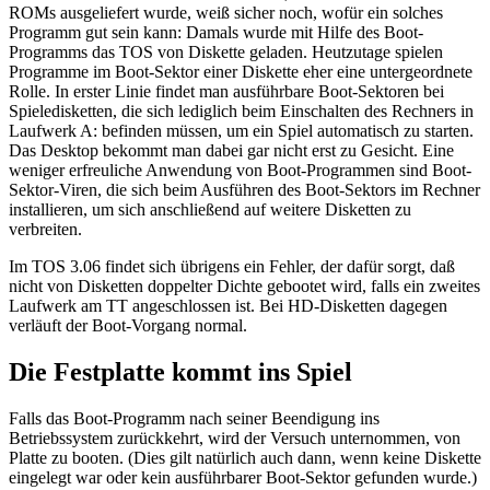
ROMs ausgeliefert wurde, weiß sicher noch, wofür ein solches
Programm gut sein kann: Damals wurde mit Hilfe des Boot-
Programms das TOS von Diskette geladen. Heutzutage spielen
Programme im Boot-Sektor einer Diskette eher eine untergeordnete
Rolle. In erster Linie findet man ausführbare Boot-Sektoren bei
Spieledisketten, die sich lediglich beim Einschalten des Rechners in
Laufwerk A: befinden müssen, um ein Spiel automatisch zu starten.
Das Desktop bekommt man dabei gar nicht erst zu Gesicht. Eine
weniger erfreuliche Anwendung von Boot-Programmen sind Boot-
Sektor-Viren, die sich beim Ausführen des Boot-Sektors im Rechner
installieren, um sich anschließend auf weitere Disketten zu
verbreiten.
Im TOS 3.06 findet sich übrigens ein Fehler, der dafür sorgt, daß
nicht von Disketten doppelter Dichte gebootet wird, falls ein zweites
Laufwerk am TT angeschlossen ist. Bei HD-Disketten dagegen
verläuft der Boot-Vorgang normal.
Die Festplatte kommt ins Spiel
Falls das Boot-Programm nach seiner Beendigung ins
Betriebssystem zurückkehrt, wird der Versuch unternommen, von
Platte zu booten. (Dies gilt natürlich auch dann, wenn keine Diskette
eingelegt war oder kein ausführbarer Boot-Sektor gefunden wurde.)