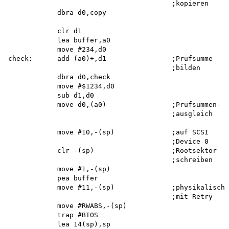
                                        ;kopieren

            dbra d0,copy 

            clr d1

            lea buffer,a0 

            move #234,d0 

check:      add (a0)+,d1                ;Prüfsumme

                                        ;bilden

            dbra d0,check 

            move #$1234,d0 

            sub d1,d0

            move d0,(a0)                ;Prüfsummen-

                                        ;ausgleich

            move #10,-(sp)              ;auf SCSI

                                        ;Device 0

            clr -(sp)                   ;Rootsektor

                                        ;schreiben

            move #1,-(sp) 

            pea buffer

            move #11,-(sp)              ;physikalisch

                                        ;mit Retry

            move #RWABS,-(sp) 

            trap #BIOS 

            lea 14(sp),sp
