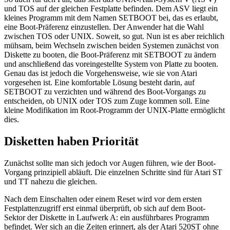
und TOS auf der gleichen Festplatte befinden. Dem ASV liegt ein
kleines Programm mit dem Namen SETBOOT bei, das es erlaubt,
eine Boot-Präferenz einzustellen. Der Anwender hat die Wahl
zwischen TOS oder UNIX. Soweit, so gut. Nun ist es aber reichlich
mühsam, beim Wechseln zwischen beiden Systemen zunächst von
Diskette zu booten, die Boot-Präferenz mit SETBOOT zu ändern
und anschließend das voreingestellte System von Platte zu booten.
Genau das ist jedoch die Vorgehensweise, wie sie von Atari
vorgesehen ist. Eine komfortable Lösung besteht darin, auf
SETBOOT zu verzichten und während des Boot-Vorgangs zu
entscheiden, ob UNIX oder TOS zum Zuge kommen soll. Eine
kleine Modifikation im Root-Programm der UNIX-Platte ermöglicht
dies.
Disketten haben Priorität
Zunächst sollte man sich jedoch vor Augen führen, wie der Boot-
Vorgang prinzipiell abläuft. Die einzelnen Schritte sind für Atari ST
und TT nahezu die gleichen.
Nach dem Einschalten oder einem Reset wird vor dem ersten
Festplattenzugriff erst einmal überprüft, ob sich auf dem Boot-
Sektor der Diskette in Laufwerk A: ein ausführbares Programm
befindet. Wer sich an die Zeiten erinnert, als der Atari 520ST ohne