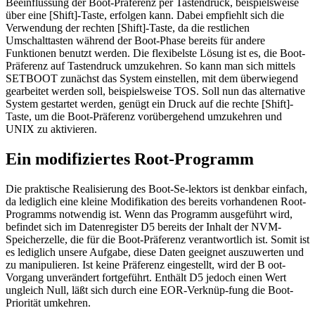
Beeinflussung der Boot-Präferenz per Tastendruck, beispielsweise
über eine [Shift]-Taste, erfolgen kann. Dabei empfiehlt sich die
Verwendung der rechten [Shift]-Taste, da die restlichen
Umschalttasten während der Boot-Phase bereits für andere
Funktionen benutzt werden. Die flexibelste Lösung ist es, die Boot-
Präferenz auf Tastendruck umzukehren. So kann man sich mittels
SETBOOT zunächst das System einstellen, mit dem überwiegend
gearbeitet werden soll, beispielsweise TOS. Soll nun das alternative
System gestartet werden, genügt ein Druck auf die rechte [Shift]-
Taste, um die Boot-Präferenz vorübergehend umzukehren und
UNIX zu aktivieren.
Ein modifiziertes Root-Programm
Die praktische Realisierung des Boot-Se-lektors ist denkbar einfach,
da lediglich eine kleine Modifikation des bereits vorhandenen Root-
Programms notwendig ist. Wenn das Programm ausgeführt wird,
befindet sich im Datenregister D5 bereits der Inhalt der NVM-
Speicherzelle, die für die Boot-Präferenz verantwortlich ist. Somit ist
es lediglich unsere Aufgabe, diese Daten geeignet auszuwerten und
zu manipulieren. Ist keine Präferenz eingestellt, wird der B oot-
Vorgang unverändert fortgeführt. Enthält D5 jedoch einen Wert
ungleich Null, läßt sich durch eine EOR-Verknüp-fung die Boot-
Priorität umkehren.