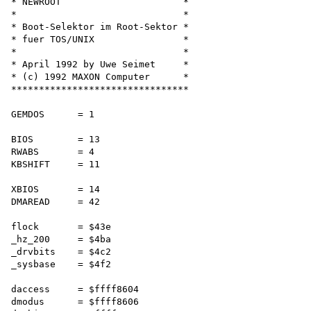
* NEWROOT                      *

*                              *

* Boot-Selektor im Root-Sektor *

* fuer TOS/UNIX                *

*                              *

* April 1992 by Uwe Seimet     *

* (c) 1992 MAXON Computer      *

********************************

GEMDOS      = 1

BIOS        = 13

RWABS       = 4 

KBSHIFT     = 11

XBIOS       = 14 

DMAREAD     = 42

flock       = $43e 

_hz_200     = $4ba

_drvbits    = $4c2 

_sysbase    = $4f2

daccess     = $ffff8604 

dmodus      = $ffff8606 
