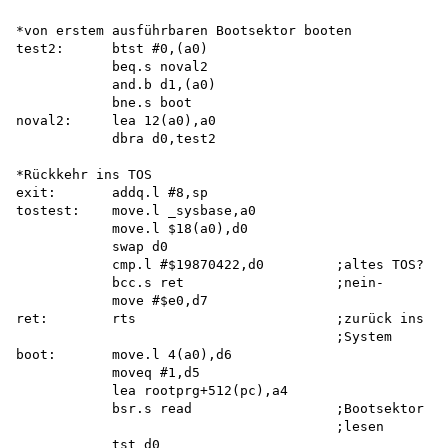
*von erstem ausführbaren Bootsektor booten 

test2:      btst #0,(a0)

            beq.s noval2 

            and.b d1,(a0) 

            bne.s boot 

noval2:     lea 12(a0),a0

            dbra d0,test2

*Rückkehr ins TOS 

exit:       addq.l #8,sp

tostest:    move.l _sysbase,a0 

            move.l $18(a0),d0 

            swap d0

            cmp.l #$19870422,d0         ;altes TOS?

            bcc.s ret                   ;nein-

            move #$e0,d7 

ret:        rts                         ;zurück ins

                                        ;System

boot:       move.l 4(a0),d6

            moveq #1,d5 

            lea rootprg+512(pc),a4 

            bsr.s read                  ;Bootsektor

                                        ;lesen

            tst d0 
