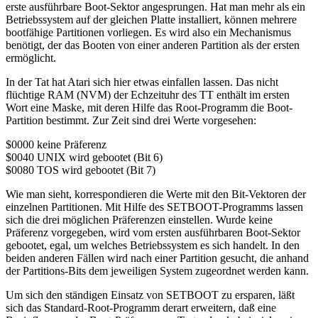
erste ausführbare Boot-Sektor angesprungen. Hat man mehr als ein
Betriebssystem auf der gleichen Platte installiert, können mehrere
bootfähige Partitionen vorliegen. Es wird also ein Mechanismus
benötigt, der das Booten von einer anderen Partition als der ersten
ermöglicht.
In der Tat hat Atari sich hier etwas einfallen lassen. Das nicht
flüchtige RAM (NVM) der Echzeituhr des TT enthält im ersten
Wort eine Maske, mit deren Hilfe das Root-Programm die Boot-
Partition bestimmt. Zur Zeit sind drei Werte vorgesehen:
$0000 keine Präferenz
$0040 UNIX wird gebootet (Bit 6)
$0080 TOS wird gebootet (Bit 7)
Wie man sieht, korrespondieren die Werte mit den Bit-Vektoren der
einzelnen Partitionen. Mit Hilfe des SETBOOT-Programms lassen
sich die drei möglichen Präferenzen einstellen. Wurde keine
Präferenz vorgegeben, wird vom ersten ausführbaren Boot-Sektor
gebootet, egal, um welches Betriebssystem es sich handelt. In den
beiden anderen Fällen wird nach einer Partition gesucht, die anhand
der Partitions-Bits dem jeweiligen System zugeordnet werden kann.
Um sich den ständigen Einsatz von SETBOOT zu ersparen, läßt
sich das Standard-Root-Programm derart erweitern, daß eine