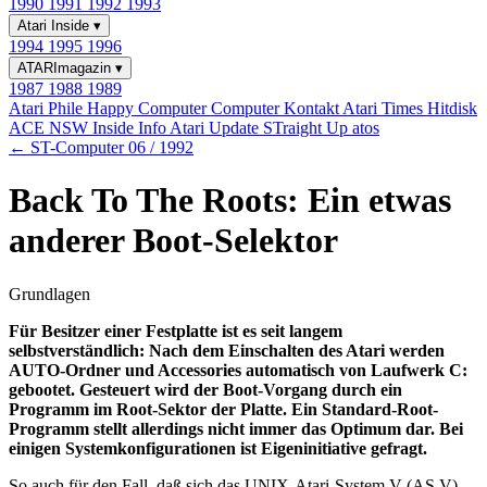
1990
1991
1992
1993
Atari Inside
▾
1994
1995
1996
ATARImagazin
▾
1987
1988
1989
Atari Phile
Happy Computer
Computer Kontakt
Atari Times
Hitdisk
ACE NSW Inside Info
Atari Update
STraight Up
atos
← ST-Computer 06 / 1992
Back To The Roots: Ein etwas
anderer Boot-Selektor
Grundlagen
Für Besitzer einer Festplatte ist es seit langem
selbstverständlich: Nach dem Einschalten des Atari werden
AUTO-Ordner und Accessories automatisch von Laufwerk C:
gebootet. Gesteuert wird der Boot-Vorgang durch ein
Programm im Root-Sektor der Platte. Ein Standard-Root-
Programm stellt allerdings nicht immer das Optimum dar. Bei
einigen Systemkonfigurationen ist Eigeninitiative gefragt.
So auch für den Fall, daß sich das UNIX-Atari-System V (AS V)