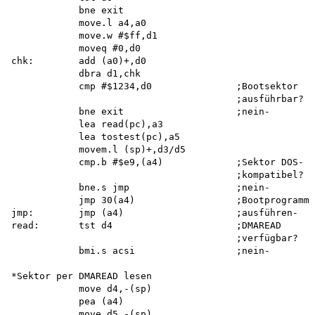
            bne exit 

            move.l a4,a0 

            move.w #$ff,d1 

            moveq #0,d0 

chk:        add (a0)+,d0

            dbra d1,chk

            cmp #$1234,d0               ;Bootsektor

                                        ;ausführbar? 

            bne exit                    ;nein-

            lea read(pc),a3 

            lea tostest(pc),a5 

            movem.l (sp)+,d3/d5

            cmp.b #$e9,(a4)             ;Sektor DOS-

                                        ;kompatibel? 

            bne.s jmp                   ;nein-

            jmp 30(a4)                  ;Bootprogramm

jmp:        jmp (a4)                    ;ausführen-

read:       tst d4                      ;DMAREAD

                                        ;verfügbar? 

            bmi.s acsi                  ;nein-

*Sektor per DMAREAD lesen

            move d4,-(sp) 

            pea (a4) 

            move d5,-(sp) 
