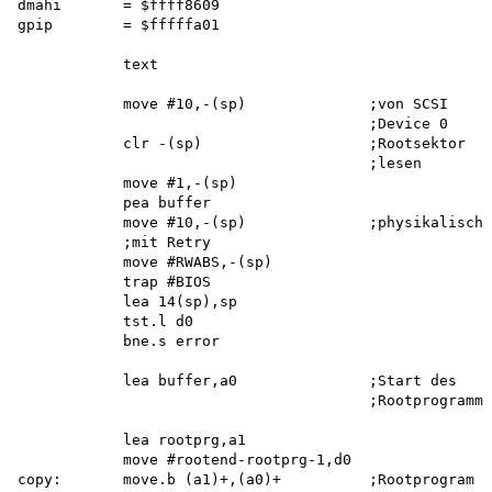
dmahi       = $ffff8609 

gpip        = $fffffa01

            text

            move #10,-(sp)              ;von SCSI

                                        ;Device 0

            clr -(sp)                   ;Rootsektor

                                        ;lesen

            move #1,-(sp) 

            pea buffer

            move #10,-(sp)              ;physikalisch

            ;mit Retry

            move #RWABS,-(sp) 

            trap #BIOS 

            lea 14(sp),sp 

            tst.l d0 

            bne.s error

            lea buffer,a0               ;Start des

                                        ;Rootprogramms

            lea rootprg,a1 

            move #rootend-rootprg-1,d0 

copy:       move.b (a1)+,(a0)+          ;Rootprogram
