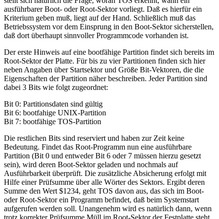
stellt sich natürlich die Frage, woran TOS erkennt, wann ein
ausführbarer Boot- oder Root-Sektor vorliegt. Daß es hierfür ein
Kriterium geben muß, liegt auf der Hand. Schließlich muß das
Betriebssystem vor dem Einsprung in den Boot-Sektor sicherstellen,
daß dort überhaupt sinnvoller Programmcode vorhanden ist.
Der erste Hinweis auf eine bootfähige Partition findet sich bereits im
Root-Sektor der Platte. Für bis zu vier Partitionen finden sich hier
neben Angaben über Startsektor und Größe Bit-Vektoren, die die
Eigenschaften der Partition näher beschreiben. Jeder Partition sind
dabei 3 Bits wie folgt zugeordnet:
Bit 0: Partitionsdaten sind gültig
Bit 6: bootfahige UNIX-Partition
Bit 7: bootfähige TOS-Partition
Die restlichen Bits sind reserviert und haben zur Zeit keine
Bedeutung. Findet das Root-Programm nun eine ausführbare
Partition (Bit 0 und entweder Bit 6 oder 7 müssen hierzu gesetzt
sein), wird deren Boot-Sektor geladen und nochmals auf
Ausführbarkeit überprüft. Die zusätzliche Absicherung erfolgt mit
Hilfe einer Prüfsumme über alle Wörter des Sektors. Ergibt deren
Summe den Wert $1234, geht TOS davon aus, das sich im Boot-
oder Root-Sektor ein Programm befindet, daß beim Systemstart
aufgerufen werden soll. Unangenehm wird es natürlich dann, wenn
trotz korrekter Prüfsumme Müll im Root-Sektor der Festplatte steht.