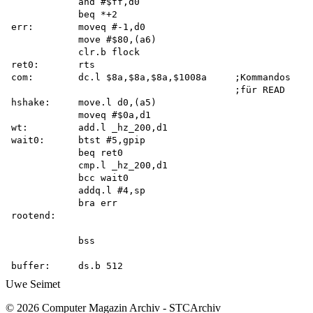
            and #$ff,d0 

            beq *+2 

err:        moveq #-1,d0

            move #$80,(a6) 

            clr.b flock 

ret0:       rts

com:        dc.l $8a,$8a,$8a,$1008a     ;Kommandos

                                        ;für READ

hshake:     move.l d0,(a5)

            moveq #$0a,d1 

wt:         add.l _hz_200,d1

wait0:      btst #5,gpip

            beq ret0

            cmp.l _hz_200,d1 

            bcc wait0 

            addq.l #4,sp 

            bra err

rootend:

            bss

Uwe Seimet
© 2026 Computer Magazin Archiv - STCArchiv