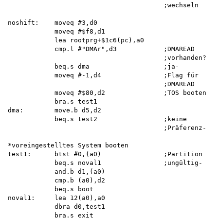
                                        ;wechseln

noshift:    moveq #3,d0

            moveq #$f8,d1

            lea rootprg+$1c6(pc),a0

            cmp.l #"DMAr",d3            ;DMAREAD

                                        ;vorhanden? 

            beq.s dma                   ;ja-

            moveq #-1,d4                ;Flag für

                                        ;DMAREAD

            moveq #$80,d2               ;TOS booten

            bra.s test1 

dma:        move.b d5,d2

            beq.s test2                 ;keine

                                        ;Präferenz-

*voreingestelltes System booten 

test1:      btst #0,(a0)                ;Partition

            beq.s noval1                ;ungültig-

            and.b d1,(a0) 

            cmp.b (a0),d2 

            beq.s boot 

noval1:     lea 12(a0),a0

            dbra d0,test1 

            bra.s exit
