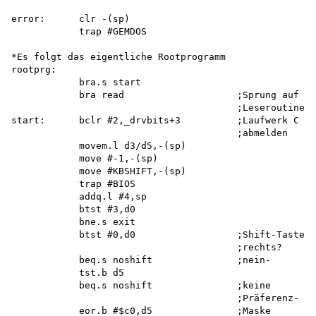
error:      clr -(sp)

            trap #GEMDOS

*Es folgt das eigentliche Rootprogramm 

rootprg:

            bra.s start

            bra read                    ;Sprung auf

                                        ;Leseroutine

start:      bclr #2,_drvbits+3          ;Laufwerk C

                                        ;abmelden

            movem.l d3/d5,-(sp) 

            move #-1,-(sp) 

            move #KBSHIFT,-(sp) 

            trap #BIOS 

            addq.l #4,sp 

            btst #3,d0 

            bne.s exit

            btst #0,d0                  ;Shift-Taste

                                        ;rechts?

            beq.s noshift               ;nein-

            tst.b d5

            beq.s noshift               ;keine

                                        ;Präferenz-

            eor.b #$c0,d5               ;Maske
