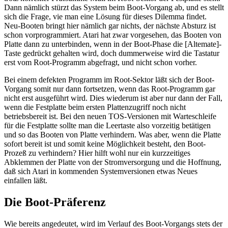
Dann nämlich stürzt das System beim Boot-Vorgang ab, und es stellt
sich die Frage, vie man eine Lösung für dieses Dilemma findet.
Neu-Booten bringt hier nämlich gar nichts, der nächste Absturz ist
schon vorprogrammiert. Atari hat zwar vorgesehen, das Booten von
Platte dann zu unterbinden, wenn in der Boot-Phase die [Altemate]-
Taste gedrückt gehalten wird, doch dummerweise wird die Tastatur
erst vom Root-Programm abgefragt, und nicht schon vorher.
Bei einem defekten Programm im Root-Sektor läßt sich der Boot-
Vorgang somit nur dann fortsetzen, wenn das Root-Programm gar
nicht erst ausgeführt wird. Dies wiederum ist aber nur dann der Fall,
wenn die Festplatte beim ersten Plattenzugriff noch nicht
betriebsbereit ist. Bei den neuen TOS-Versionen mit Warteschleife
für die Festplatte sollte man die Leertaste also vorzeitig betätigen
und so das Booten von Platte verhindern. Was aber, wenn die Platte
sofort bereit ist und somit keine Möglichkeit besteht, den Boot-
Prozeß zu verhindern? Hier hilft wohl nur ein kurzzeitiges
Abklemmen der Platte von der Stromversorgung und die Hoffnung,
daß sich Atari in kommenden Systemversionen etwas Neues
einfallen läßt.
Die Boot-Präferenz
Wie bereits angedeutet, wird im Verlauf des Boot-Vorgangs stets der