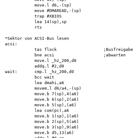
            move.l d6,-(sp) 

            move #DMAREAD,-(sp) 

            trap #XBIOS 

            lea 14(sp),sp 

            rts

*Sektor von ACSI-Bus lesen 

acsi:

            tas flock                   ;Busfreigabe

            bne acsi                    ;abwarten

            move.l _hz_200,d0 

            addq.l #2,d0 

wait:       cmp.l _hz_200,d0

            bcc wait 

            lea dmahi,a6 

            movem.l d6/a4,-(sp) 

            move.b 7(sp),4(a6) 

            move.b 6(sp),2(a6) 

            move.b 5(sp),(a6) 

            lea com(pc),a6 

            move.b 1(sp),1(a6) 

            move.b 2(sp),5(a6) 

            move.b 3(sp),9(a6) 

            move.b d5,13(a6) 
