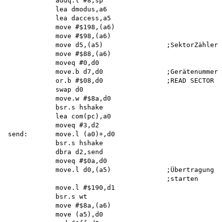
            addq.l #8,sp 

            lea dmodus,a6 

            lea daccess,a5 

            move #$198,(a6) 

            move #$98,(a6)

            move d5,(a5)                ;SektorZähler

            move #$88,(a6) 

            moveq #0,d0

            move.b d7,d0                ;Gerätenummer

            or.b #$08,d0                ;READ SECTOR

            swap d0

            move.w #$8a,d0 

            bsr.s hshake 

            lea com(pc),a0 

            moveq #3,d2 

send:       move.l (a0)+,d0

            bsr.s hshake 

            dbra d2,send 

            moveq #$0a,d0

            move.l d0,(a5)              ;Übertragung

                                        ;starten

            move.l #$190,d1 

            bsr.s wt 

            move #$8a,(a6) 

            move (a5),d0 
