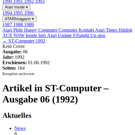
1990
1991
1992
1993
Atari Inside
▾
1994
1995
1996
ATARImagazin
▾
1987
1988
1989
Atari Phile
Happy Computer
Computer Kontakt
Atari Times
Hitdisk
ACE NSW Inside Info
Atari Update
STraight Up
atos
← ST-Computer 1992
Kein Cover
Ausgabe:
06
Jahr:
1992
Erschienen:
01.06.1992
Seiten:
164
Komplett archiviert
Artikel in ST-Computer –
Ausgabe 06 (1992)
Aktuelles
News
6