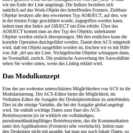
wir am Ende der Liste angelangt. Die Indizes beziehen sich
natürlich auf das Work-Objekt des betreffenden Fensters. Ziehbare
Objekte besitzen alle den erweiterten Typ
AOBJECT
, auf den, wie
in der letzten Folge geschildert wurde, zugegriffen werden kann,
indem man den Index auf
OBJECT
um Eins erhöht. Über das
AOBJECT
kommt man an den Typ des Objekts; unbekannte
Objekte werden einfach übersprungen. Mit den restlichen kann die
korrekte Operation durchgeführt werden. Damit dem ACS mitgeteilt
wird, daß ein Objekt ausgeführt worden ist, löschen wir es mit Hilfe
von
Adr_del
aus der Liste. Nichtgelöschte Objekte schnappen dann,
im Normalfall, zurück. Die praktische Auswertung der Auswahlliste
sehen Sie weiter unten, wenn das Listing erklärt wird.
Das Modulkonzept
Eine der am weitesten unterschätzten Möglichkeiten von ACS ist die
Modularisierung. Der ACS-Editor bietet die Möglichkeit, im
Verhalten-Editor die Ausgabe der Deskriptorstruktur zu unterbinden.
Dies ist die einzige Variable, die bei der Ausgabe global angelegt
wird. Sie enthält wichtige Daten zum Start des ACS-
Betriebssystems [es ist wirklich ein vollständiges,
pseudomultitaskingfähiges Betriebssystem, das die Kommunikation
unter den Applikationen (Fenstern) sehr vereinfacht]. Indem man
den Deskriptor nicht mit ausgibt, hat man nur noch lokale Daten, so