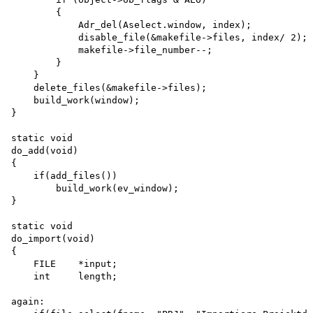
        {

            Adr_del(Aselect.window, index); 

            disable_file(&makefile->files, index/ 2); 
            makefile->file_number--;

        }

    }

    delete_files(&makefile->files); 

    build_work(window);

}

static void 

do_add(void)

{

    if(add_files())

        build_work(ev_window);

}

static void 

do_import(void)

{

    FILE    *input;

    int     length;

again:
