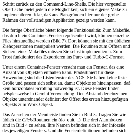
Schritt zurück zu den Command-Line-Shells. Die hier vorgestellte
Oberfläche bietet jedem die Möglichkeit, sich ein eigenes Make zu
implementieren. Klar, daß aus Platzgründen hier nur der grobe
Rahmen der vollständigen Applikation gezeigt werden kann.
Die fertige Oberfläche bietet folgende Funktionalität: Zum Makefile,
das durch ein Container-Fenster repräsentiert wird, können einzelne
Files hinzugefügt werden (Bild 7). Dort können sie mit den üblichen
Ziehoperationen manipuliert werden. Die Routinen zum Öffnen und
Sichern eines Makefiles müssen Sie selbst implementieren. Zum
Trost funktioniert das Exportieren ins Pure- und Turbo-C-Format.
Unter einem Container-Fenster versteht man ein Fenster, das eine
Anzahl von Objekten enthalten kann. Prädestiniert für diese
Anwendung sind die Listenfenster des ACS. Sie haben keine feste
Größe und passen sich selbst an, damit Objekte so hineinpassen, daß
kein horizontales Scrolling notwendig ist. Diese Fenster finden
beispielsweise in Gemini Verwendung. Den Abstand der einzelnen
Objekte untereinander definiert der Offset des ersten hinzugefügten
Objekts zum Work-Objekt.
Das Aussehen der Menüleiste finden Sie in Bild 3. Tragen Sie wie
üblich die
Click
-Routinen ein (do_quit,...). Die drei Alarmboxen
sind in Bild 4 zu sehen. Ihre Namen befinden sich in der Infozeile
des jeweiligen Fensters. Und die Fensterdefinitionen befinden sich