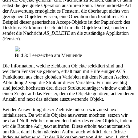
selbst die geeignete Operation ausführen kann. Diese indirekte Art
der Auswertung ermöglicht es Fenstern, die überhaupt nichts von
gezogenen Objekten wissen, eine Operation durchzuführen. Ein
Beispiel dieser generischen Accept-Objekte ist der Papierkorb des
Desktops: Er kümmert sich nicht um die Objekte selbst, sondern
sendet die Nachricht
AS_DELETE
an die zuständige Applikation
(Fenster).
Bild 3: Leerzeichen am Menüende
Die Information, welche ziehbaren Objekte selektiert sind und
welchem Fenster sie gehören, erhält man mit Hilfe einiger ACS-
Funktionen aus einer globalen Variablen mit dem Namen Aselect.
Abbildung 2 zeigt die Struktur dieser Variablen. Für uns wichtig
sind jedoch höchstens drei dieser Struktureinträge: window enthält
einen Zeiger auf das Fenster, dem die Objekte gehören, actlen deren
Anzahl und next das nächste auszuwertende Objekt.
Bei der Auswertung dieser Ziehliste müssen wir zuerst next
initialisieren. Da wir alle Objekte auswerten möchten, setzen wir
next auf Null. Wir bekommen den Index des ersten Objekts, indem
wir die Routine
Adr_next
aufrufen. Diese erhöht
next
automatisch
um Eins, damit beim nächsten Aufruf auch wirklich der nächste
Index geliefert wird. Ist der Rückgabewert von
Adr_next
-1, sind