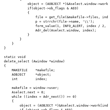
            object = (AOBJECT *)&Aselect.window->work[
            if(object->ob_flags & AEO)

            {

                file = get_file(&makefile->files, inde
                p = strrchr(file->name, '\\'); 

                form_value(1, INFO_ALERT, index / 2, P
                Adr_del(Aselect.window, index);

            }

        }

    }

}

static void

delete_select (Awindow *window)

{

    MAKEFILE    *makefile;

    AOBJECT     *object;

    int         index;

    makefile = window->user;

    Aselect.next = 0;

    while ((index = Adr_next()) >= 0)

    {

        object = (AOBJECT *)&Aselect.window->work[inde
        if (object->ob_flags & AEO)
