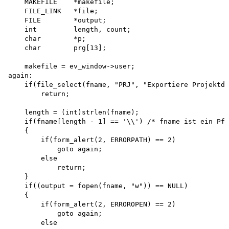
    MAKEFILE    *makefile;

    FILE_LINK   *file;

    FILE        *output;

    int         length, count;

    char        *p;

    char        prg[13];

    makefile = ev_window->user; 

again:

    if(file_select(fname, "PRJ", "Exportiere Projektda
        return;

    length = (int)strlen(fname);

    if(fname[length - 1] == '\\') /* fname ist ein Pfa
    {

        if(form_alert(2, ERRORPATH) == 2) 

            goto again;

        else

            return;

    }

    if((output = fopen(fname, "w")) == NULL)

    {

        if(form_alert(2, ERROROPEN) == 2) 

            goto again;

        else
