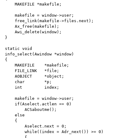
    MAKEFILE *makefile;

    makefile = window->user; 

    free_link(makefile->files.next);

    Ax_free(makefile);

    Awi_delete(window);

}

static void

info_select(Awindow *window)

{

    MAKEFILE    *makefile;

    FILE_LINK   *file;

    AOBJECT     *object;

    char        *p;

    int         index;

    makefile = window->user; 

    if(Aselect.actlen == 0)

        ACSaboutme();

    else

    {

        Aselect.next = 0;

        while((index = Adr_next()) >= 0)

        {
