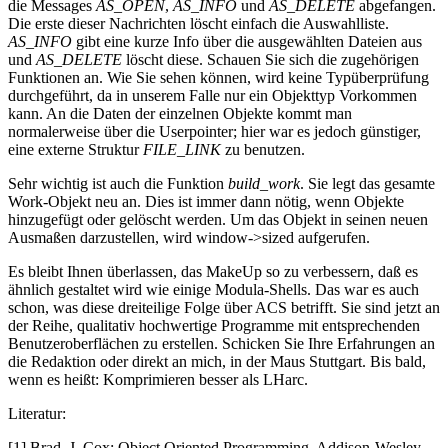
die Messages
AS_OPEN
,
AS_INFO
und
AS_DELETE
abgefangen.
Die erste dieser Nachrichten löscht einfach die Auswahlliste.
AS_INFO
gibt eine kurze Info über die ausgewählten Dateien aus
und
AS_DELETE
löscht diese. Schauen Sie sich die zugehörigen
Funktionen an. Wie Sie sehen können, wird keine Typüberprüfung
durchgeführt, da in unserem Falle nur ein Objekttyp Vorkommen
kann. An die Daten der einzelnen Objekte kommt man
normalerweise über die Userpointer; hier war es jedoch günstiger,
eine externe Struktur
FILE_LINK
zu benutzen.
Sehr wichtig ist auch die Funktion
build_work
. Sie legt das gesamte
Work-Objekt neu an. Dies ist immer dann nötig, wenn Objekte
hinzugefügt oder gelöscht werden. Um das Objekt in seinen neuen
Ausmaßen darzustellen, wird window->sized aufgerufen.
Es bleibt Ihnen überlassen, das MakeUp so zu verbessern, daß es
ähnlich gestaltet wird wie einige Modula-Shells. Das war es auch
schon, was diese dreiteilige Folge über ACS betrifft. Sie sind jetzt an
der Reihe, qualitativ hochwertige Programme mit entsprechenden
Benutzeroberflächen zu erstellen. Schicken Sie Ihre Erfahrungen an
die Redaktion oder direkt an mich, in der Maus Stuttgart. Bis bald,
wenn es heißt: Komprimieren besser als LHarc.
Literatur:
[1] Brad, J. Cox: Object Oriented Programming, Addison-Wesley