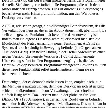
Default-Desktop das bei weitem größte Ärgernis der Programmierer
darstellt. Sie hätten gerne individuelle Programme, die nach dem
bisher üblichen Prinzip arbeiten. Dies ist durchaus zu verstehen; es
bedarf etwas mehr Hintergrundinformation, um den Wert dieses
Desktops zu verstehen.
ACS ist, wie schon gesagt, ein vollständiges Betriebssystem, das die
Verwaltung der Fenster, die es für Applikationen hält, übernimmt. Es
stellt eine gewisse Funktionalität bereit, die dazu notwendig ist.
Indem man ein eigenes Desktop schreibt, erschwert man sich die
Möglichkeit der Nutzbarmachung neuer Funktionen. ACS ist ein
System, das sich ständig in Bewegung befindet (im Gegensatz zu
TOS oder GEM). Ein neuer Eintrag in der Default-Menüleiste einer
neuen Version (die neueste Version ist 1.05) ist durch erneute
Übersetzung sofort in allen Programmen zugänglich, die das
Default-Desktop benutzen. Programmierer eigener Desktops müßten
diese neue Funktionalität selbst implementieren, wenn sie sie
benutzen möchten.
Demjenigen, der es dennoch nicht lassen kann, empfehle ich, nur
die Menüleiste auszutauschen, denn das Desktop an sich ist ja ganz
schick und übernimmt die Icon-Verwaltung, die zu schreiben
einfach lästig wäre. Dazu ersetzt man in der globalen Struktur
DESKTOP
(Typ
Awindow
), in der sich das Root-Fenster befindet,
menu durch die Adresse des eigenen Menübaumes. Das muß man in
der Routine
ACSinit()
, deren Existenz ich bisher verschwiegen hatte,