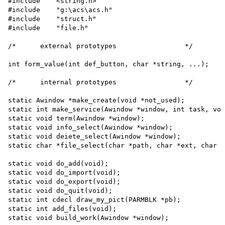
#include    <string.h>

#include    "g:\acs\acs.h"

#include    "struct.h"

#include    "file.h"

/*      external prototypes                 */

int form_value(int def_button, char *string, ...);

/*      internal prototypes                 */

static Awindow *make_create(void *not_used); 

static int make_service(Awindow *window, int task, voi
static void term(Awindow *window); 

static void info_select(Awindow *window); 

static void deiete_select(Awindow *window); 

static char *file_select(char *path, char *ext, char *
static void do_add(void); 

static void do_import(void); 

static void do_export(void); 

static void do_quit(void);

static int cdecl draw_my_pict(PARMBLK *pb);

static int add_files(void);

static void build_work(Awindow *window);
