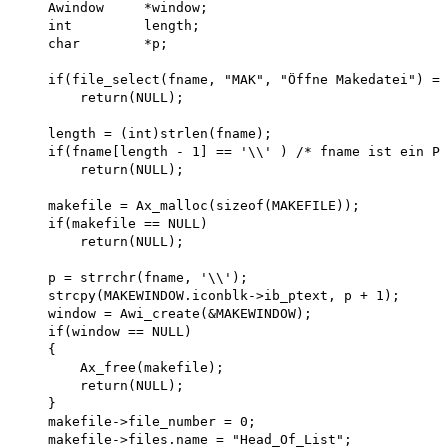
    Awindow     *window;

    int         length;

    char        *p;

    if(file_select(fname, "MAK", "Öffne Makedatei") ==
        return(NULL);

    length = (int)strlen(fname); 

    if(fname[length - 1] == '\\' ) /* fname ist ein Pf
        return(NULL);

    makefile = Ax_malloc(sizeof(MAKEFILE)); 

    if(makefile == NULL) 

        return(NULL);

    p = strrchr(fname, '\\');

    strcpy(MAKEWINDOW.iconblk->ib_ptext, p + 1); 

    window = Awi_create(&MAKEWINDOW); 

    if(window == NULL)

    {

        Ax_free(makefile); 

        return(NULL);

    }

    makefile->file_number = 0; 

    makefile->files.name = "Head_Of_List"; 
