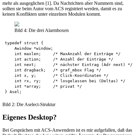
mehr als ausgeglichen [1]. Da Nachrichten aber Nummern sind,
sollten sie beim Autor vom ACS registriert werden, damit es zu
keinen Konflikten unter einzelnen Modulen kommt.
Bild 4: Die drei Alarmboxen
typedef struct {

    Awindow *window;

    int maxlen;     /* MaxAnzahl der Einträge */

    int action;     /* Anzahl der Einträge */

    int next;       /* nächster Eintrag (Adr next) */

    int dragback;   /* graf_mbox Flag */

    int x, y;       /* Click-Koordinaten */

    int rx, ry;     /* losgelassen bei (Deltas) */

    int *array;     /* privat */

Bild 2: Die Aselect-Struktur
Eigenes Desktop?
Bei Gesprächen mit ACS-Anwendern ist es mir aufgefallen, daß das