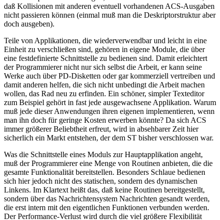
daß Kollisionen mit anderen eventuell vorhandenen ACS-Ausgaben
nicht passieren können (einmal muß man die Deskriptorstruktur aber
doch ausgeben).
Teile von Applikationen, die wiederverwendbar und leicht in eine
Einheit zu verschließen sind, gehören in eigene Module, die über
eine festdefinierte Schnittstelle zu bedienen sind. Damit erleichtert
der Programmierer nicht nur sich selbst die Arbeit, er kann seine
Werke auch über PD-Disketten oder gar kommerziell vertreiben und
damit anderen helfen, die sich nicht unbedingt die Arbeit machen
wollen, das Rad neu zu erfinden. Ein schöner, simpler Texteditor
zum Beispiel gehört in fast jede ausgewachsene Applikation. Warum
muß jede dieser Anwendungen ihren eigenen implementieren, wenn
man ihn doch für geringe Kosten erwerben könnte? Da sich ACS
immer größerer Beliebtheit erfreut, wird in absehbarer Zeit hier
sicherlich ein Markt entstehen, der dem ST bisher verschlossen war.
Was die Schnittstelle eines Moduls zur Hauptapplikation angeht,
muß der Programmierer eine Menge von Routinen anbieten, die die
gesamte Funktionalität bereitstellen. Besonders Schlaue bedienen
sich hier jedoch nicht des statischen, sondern des dynamischen
Linkens. Im Klartext heißt das, daß keine Routinen bereitgestellt,
sondern über das Nachrichtensystem Nachrichten gesandt werden,
die erst intern mit den eigentlichen Funktionen verbunden werden.
Der Performance-Verlust wird durch die viel größere Flexibilität