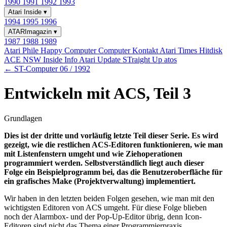
1990
1991
1992
1993
Atari Inside
▾
1994
1995
1996
ATARImagazin
▾
1987
1988
1989
Atari Phile
Happy Computer
Computer Kontakt
Atari Times
Hitdisk
ACE NSW Inside Info
Atari Update
STraight Up
atos
← ST-Computer 06 / 1992
Entwickeln mit ACS, Teil 3
Grundlagen
Dies ist der dritte und vorläufig letzte Teil dieser Serie. Es wird
gezeigt, wie die restlichen ACS-Editoren funktionieren, wie man
mit Listenfenstern umgeht und wie Ziehoperationen
programmiert werden. Selbstverständlich liegt auch dieser
Folge ein Beispielprogramm bei, das die Benutzeroberfläche für
ein grafisches Make (Projektverwaltung) implementiert.
Wir haben in den letzten beiden Folgen gesehen, wie man mit den
wichtigsten Editoren von ACS umgeht. Für diese Folge blieben
noch der Alarmbox- und der Pop-Up-Editor übrig, denn Icon-
Editoren sind nicht das Thema einer Programmierpraxis.