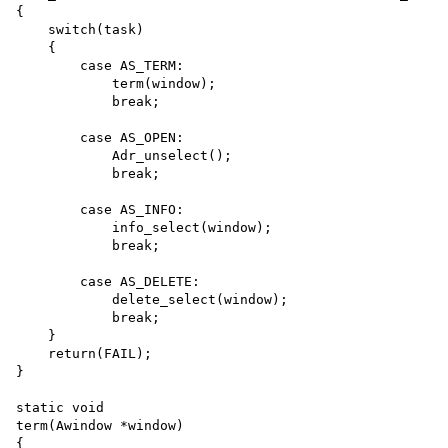
{

    switch(task)

    {

        case AS_TERM:

            term(window); 

            break;

        case AS_OPEN:

            Adr_unselect(); 

            break;

        case AS_INFO:

            info_select(window); 

            break;

        case AS_DELETE:

            delete_select(window); 

            break;

    }

    return(FAIL);

}

static void 

term(Awindow *window)

{
