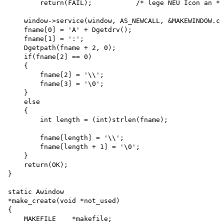
        return(FAIL);           /* lege NEU Icon an */

    window->service(window, AS_NEWCALL, &MAKEWINDOW.cr
    fname[0] = 'A' + Dgetdrv(); 

    fname[1] = ':';

    Dgetpath(fname + 2, 0); 

    if(fname[2] == 0)

    {

        fname[2] = '\\'; 

        fname[3] = '\0';

    }

    else

    {

        int length = (int)strlen(fname);

        fname[length] = '\\'; 

        fname[length + 1] = '\0';

    }

    return(OK);

}

static Awindow 

*make_create(void *not_used)

{

    MAKEFILE    *makefile;
