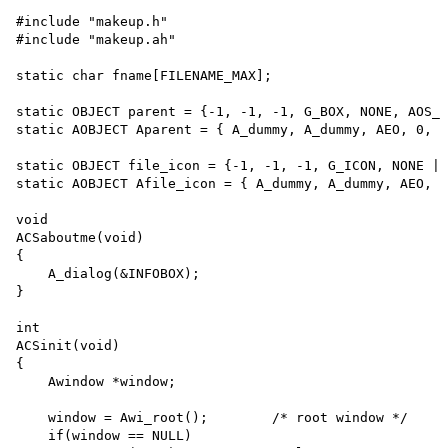
#include "makeup.h"

#include "makeup.ah"

static char fname[FILENAME_MAX];

static OBJECT parent = {-1, -1, -1, G_BOX, NONE, AOS_F
static AOBJECT Aparent = { A_dummy, A_dummy, AEO, 0, N
static OBJECT file_icon = {-1, -1, -1, G_ICON, NONE | 
static AOBJECT Afile_icon = { A_dummy, A_dummy, AEO, 0
void

ACSaboutme(void)

{

    A_dialog(&INFOBOX);

}

int

ACSinit(void)

{

    Awindow *window;

    window = Awi_root();        /* root window */

    if(window == NULL)
