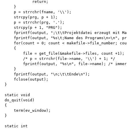
            return;

    }

    p = strrchr(fname, '\\'); 

    strcpy(prg, p + 1); 

    p = strrchr(prg, '.'); 

    strcpy(p + 1, "PRG");

    fprintf(output, ";\t\tProjektdatei erzeugt mit Mak
    fprintf(output, "%s\t;Name des Programs\n=\n", prg
    for(count = 0; count < makefile->file_number; coun
    {

        file = get_file(&makefile->files, count +1); 

        /* p = strrchr(file->name, '\\') + 1; */ 

        fprintf(output, "%s\n", file->name); /* immer 
    }

    fprintf(output, "\n;\t\tEnde\n"); 

    fclose(output);

}

static void 

do_quit(void)

{

    term(ev_window);

}

static int 
