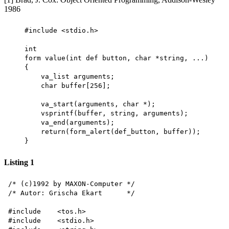
1986
    #include <stdio.h> 

    int

    form value(int def button, char *string, ...) 

    {

        va_list arguments; 

        char buffer[256];

        va_start(arguments, char *); 

        vsprintf(buffer, string, arguments); 

        va_end(arguments);

        return(form_alert(def_button, buffer));

Listing 1
/* (c)1992 by MAXON-Computer */

/* Autor: Grischa Ekart      */

#include    <tos.h>

#include    <stdio.h>
