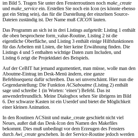
im Bild 5. Tragen Sie unter den Fensterroutinen noch
make_create
und
make_service
ein. Erstellen Sie noch ein Icon (es könnte ebenso
gut ein String sein), das für die Darstellung der einzelnen Source-
Dateien zuständig ist. Der Name muß
CICON
lauten.
Das Programm an sich ist in drei Listings aufgeteilt: Listing 1 enthält
die oben besprochene form_value-Routine, Listing 2 ist die
eigentliche Oberfläche, und Listing 3 enthält einige Hilfsfunktionen
für das Arbeiten mit Listen, die hier keine Erwähnung finden. Die
Listings 4 und 5 enthalten wichtige Daten zum Includen, und
Listing 6 zeigt die Projektdatei des Beispiels.
Auf der CeBIT hat jemand argumentiert, man müsse, wolle man den
Aboutme-Eintrag im Desk-Menü ändern, eine ganze
Befehlssequenz dafür schreiben. Das sei unverschämt. Hier nun die
Gegendarstellung: Die Funktion
ACSaboutme
(Listing 2) enthält
sage und schreibe 1 (in Worten: ‘einen’) Befehl. Das ist
anwenderfreundlich. Meine Dialogbox sehen Sie übrigens im Bild
6. Der schwarze Kasten ist ein Userdef und bietet die Möglichkeit
einer kleinen Animation.
In den Routinen ACSinit und make_create geschieht nicht viel
Neues, außer daß das Desk-Icon den Namen des Makefiles
bekommt. Dies muß unbedingt vor dem Erzeugen des Fensters
durch
Awi_create
geschehen. In der Service-Routine jedoch werden