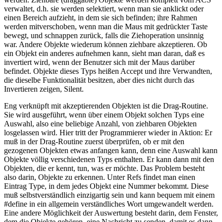
verwaltet, d.h. sie werden selektiert, wenn man sie anklickt oder
einen Bereich aufzieht, in dem sie sich befinden; ihre Rahmen
werden mitverschoben, wenn man die Maus mit gedrückter Taste
bewegt, und schnappen zurück, falls die Ziehoperation unsinnig
war. Andere Objekte wiederum können ziehbare akzeptieren. Ob
ein Objekt ein anderes aufnehmen kann, sieht man daran, daß es
invertiert wird, wenn der Benutzer sich mit der Maus darüber
befindet. Objekte dieses Typs heißen Accept und ihre Verwandten,
die dieselbe Funktionalität besitzen, aber dies nicht durch das
Invertieren zeigen, Silent.
Eng verknüpft mit akzeptierenden Objekten ist die Drag-Routine.
Sie wird ausgeführt, wenn über einem Objekt solchen Typs eine
Auswahl, also eine beliebige Anzahl, von ziehbaren Objekten
losgelassen wird. Hier tritt der Programmierer wieder in Aktion: Er
muß in der Drag-Routine zuerst überprüfen, ob er mit den
gezogenen Objekten etwas anfangen kann, denn eine Auswahl kann
Objekte völlig verschiedenen Typs enthalten. Er kann dann mit den
Objekten, die er kennt, tun, was er möchte. Das Problem besteht
also darin, Objekte zu erkennen. Unter Refs findet man einen
Eintrag Type, in dem jedes Objekt eine Nummer bekommt. Diese
muß selbstverständlich einzigartig sein und kann bequem mit einem
#define in ein allgemein verständliches Wort umgewandelt werden.
Eine andere Möglichkeit der Auswertung besteht darin, dem Fenster,
dem die Objekte gehören, eine Nachricht zu senden, damit es dann