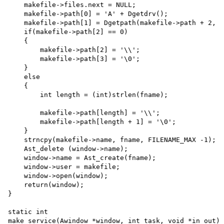
    makefile->files.next = NULL; 

    makefile->path[0] = 'A' + Dgetdrv(); 

    makefile->path[1] = Dgetpath(makefile->path + 2, 0
    if(makefile->path[2] == 0)

    {

        makefile->path[2] = '\\'; 

        makefile->path[3] = '\0';

    }

    else

    {

        int length = (int)strlen(fname);

        makefile->path[length] = '\\'; 

        makefile->path[length + 1] = '\0';

    }

    strncpy(makefile->name, fname, FILENAME_MAX -1);

    Ast_delete (window->name);

    window->name = Ast_create(fname);

    window->user = makefile;

    window->open(window);

    return(window);

}

static int

make_service(Awindow *window, int task, void *in_out)
