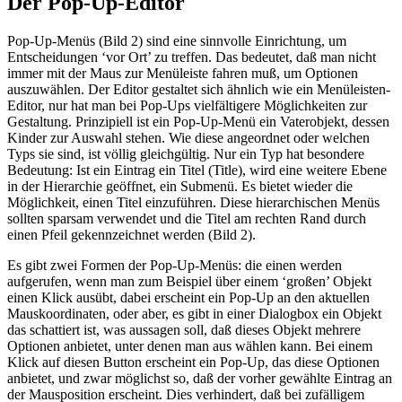
Der Pop-Up-Editor
Pop-Up-Menüs (Bild 2) sind eine sinnvolle Einrichtung, um
Entscheidungen ‘vor Ort’ zu treffen. Das bedeutet, daß man nicht
immer mit der Maus zur Menüleiste fahren muß, um Optionen
auszuwählen. Der Editor gestaltet sich ähnlich wie ein Menüleisten-
Editor, nur hat man bei Pop-Ups vielfältigere Möglichkeiten zur
Gestaltung. Prinzipiell ist ein Pop-Up-Menü ein Vaterobjekt, dessen
Kinder zur Auswahl stehen. Wie diese angeordnet oder welchen
Typs sie sind, ist völlig gleichgültig. Nur ein Typ hat besondere
Bedeutung: Ist ein Eintrag ein Titel (Title), wird eine weitere Ebene
in der Hierarchie geöffnet, ein Submenü. Es bietet wieder die
Möglichkeit, einen Titel einzuführen. Diese hierarchischen Menüs
sollten sparsam verwendet und die Titel am rechten Rand durch
einen Pfeil gekennzeichnet werden (Bild 2).
Es gibt zwei Formen der Pop-Up-Menüs: die einen werden
aufgerufen, wenn man zum Beispiel über einem ‘großen’ Objekt
einen Klick ausübt, dabei erscheint ein Pop-Up an den aktuellen
Mauskoordinaten, oder aber, es gibt in einer Dialogbox ein Objekt
das schattiert ist, was aussagen soll, daß dieses Objekt mehrere
Optionen anbietet, unter denen man aus wählen kann. Bei einem
Klick auf diesen Button erscheint ein Pop-Up, das diese Optionen
anbietet, und zwar möglichst so, daß der vorher gewählte Eintrag an
der Mausposition erscheint. Dies verhindert, daß bei zufälligem