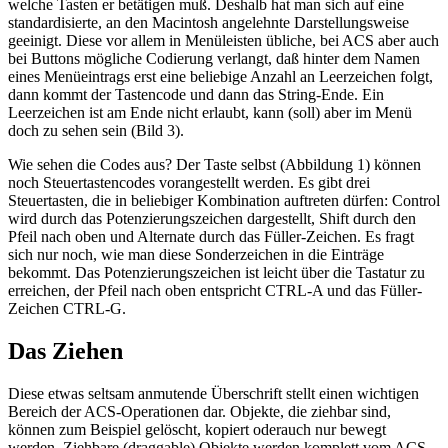
welche Tasten er betätigen muß. Deshalb hat man sich auf eine
standardisierte, an den Macintosh angelehnte Darstellungsweise
geeinigt. Diese vor allem in Menüleisten übliche, bei ACS aber auch
bei Buttons mögliche Codierung verlangt, daß hinter dem Namen
eines Menüeintrags erst eine beliebige Anzahl an Leerzeichen folgt,
dann kommt der Tastencode und dann das String-Ende. Ein
Leerzeichen ist am Ende nicht erlaubt, kann (soll) aber im Menü
doch zu sehen sein (Bild 3).
Wie sehen die Codes aus? Der Taste selbst (Abbildung 1) können
noch Steuertastencodes vorangestellt werden. Es gibt drei
Steuertasten, die in beliebiger Kombination auftreten dürfen: Control
wird durch das Potenzierungszeichen dargestellt, Shift durch den
Pfeil nach oben und Alternate durch das Füller-Zeichen. Es fragt
sich nur noch, wie man diese Sonderzeichen in die Einträge
bekommt. Das Potenzierungszeichen ist leicht über die Tastatur zu
erreichen, der Pfeil nach oben entspricht CTRL-A und das Füller-
Zeichen CTRL-G.
Das Ziehen
Diese etwas seltsam anmutende Überschrift stellt einen wichtigen
Bereich der ACS-Operationen dar. Objekte, die ziehbar sind,
können zum Beispiel gelöscht, kopiert oderauch nur bewegt
werden. Ziehbare (draggable) Objekte werden komplett vom ACS