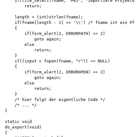
    if(file_select(fname, "PRJ", "Importiere Projektda
        return;

    length = (int)strlen(fname);

    if(fname[length - 1] == '\\') /* fname ist ein Pfa
    {

        if(form_alert(2, ERRORPATH) == 2) 

            goto again;

        else

            return;

    }

    if((input = fopen(fname, "r")) == NULL)

    {

        if(form_alert(2, ERROROPEN) == 2) 

            goto again;

        else

            return;

    }

    /* hier folgt der eigentliche Code */

    /* ... */

}

static void 

do_export(void)

{
