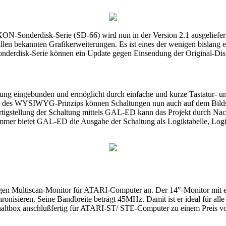
ON-Sonderdisk-Serie (SD-66) wird nun in der Version 2.1 ausgeliefe
len bekannten Grafikerweiterungen. Es ist eines der wenigen bislang 
 Sonderdisk-Serie können ein Update gegen Einsendung der Original-Di
 eingebunden und ermöglicht durch einfache und kurze Tastatur- un
 des WYSIWYG-Prinzips können Schaltungen nun auch auf dem Bildsch
rtigstellung der Schaltung mittels GAL-ED kann das Projekt durch N
er bietet GAL-ED die Ausgabe der Schaltung als Logiktabelle, Log
tigen Multiscan-Monitor für ATARI-Computer an. Der 14"-Monitor mit
nisieren. Seine Bandbreite beträgt 45MHz. Damit ist er ideal für al
haltbox anschlußfertig für ATARI-ST/ STE-Computer zu einem Preis v