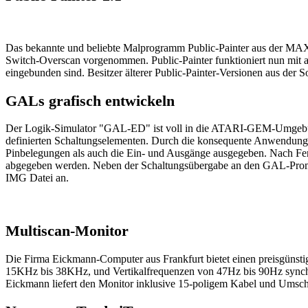
Das bekannte und beliebte Malprogramm Public-Painter aus der MAX
Switch-Overscan vorgenommen. Public-Painter funktioniert nun mit al
eingebunden sind. Besitzer älterer Public-Painter-Versionen aus der
GALs grafisch entwickeln
Der Logik-Simulator "GAL-ED" ist voll in die ATARI-GEM-Umgebung
definierten Schaltungselementen. Durch die konsequente Anwendung
Pinbelegungen als auch die Ein- und Ausgänge ausgegeben. Nach Fe
abgegeben werden. Neben der Schaltungsübergabe an den GAL-Promm
IMG Datei an.
Multiscan-Monitor
Die Firma Eickmann-Computer aus Frankfurt bietet einen preisgüns
15KHz bis 38KHz, und Vertikalfrequenzen von 47Hz bis 90Hz synchro
Eickmann liefert den Monitor inklusive 15-poligem Kabel und Umsc