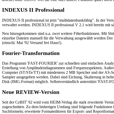
INDEXUS II Professional
INDEXUS II professional ist jetzt "multidatenbankfähig". In der 
verwaltet werden. INDEXUS II professional V 2.1 wird bereits mit säm
Neu hinzugekommen sind u.a. zwei weitere Filterfunktionen. Mit Shif
einzelne Dateien manuell für die Verwaltung ausgewählt werden Der V
(einschl. Mai '92 Versand frei Haus!).
Fourier-Transformation
Das Programm 'FAST-FOURIER' zur schnellen und einfachen Analyse 
Erstellung von Amplitudendiagrammen und Frequenzspektren. Außerde
Computer (ST/STe/TT) mit mindestens 2 MB Speicher und der AS-So
Sampler ausgegeben werden. Dabei sind Eichung, Skalierung in belie
Disk (IMG-Format) möglich. Selbstverständlich unterstützt 'FAST-
Neue REVIEW-Version
Seit der CeBIT' 92 wird vom HEIM-Verlag die stark erweiterte Versi
zugeschnitten. Zu dem bisherigen Umfang sind folgende Funktionen
Suchformeln; erweiterte Formateditoren für Export- und Reportformat