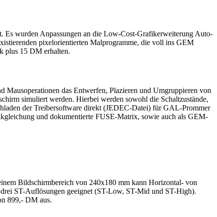
rt. Es wurden Anpassungen an die Low-Cost-Grafikerweiterung Auto-
existierenden pixelorientierten Malprogramme, die voll ins GEM
sk plus 15 DM erhalten.
d Mausoperationen das Entwerfen, Plazieren und Umgruppieren von
irm simuliert werden. Hierbei werden sowohl die Schaltzustände,
achladen der Treibersoftware direkt (JEDEC-Datei) für GAL-Prommer
ikgleichung und dokumentierte FUSE-Matrix, sowie auch als GEM-
 einem Bildschirmbereich von 240x180 mm kann Horizontal- von
le drei ST-Auflösungen geeignet (ST-Low, ST-Mid und ST-High).
on 899,- DM aus.