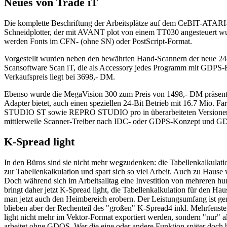
Neues von Trade iT
Die komplette Beschriftung der Arbeitsplätze auf dem CeBIT-ATAR
Schneidplotter, der mit AVANT plot von einem TT030 angesteuert wur
werden Fonts im CFN- (ohne SN) oder PostScript-Format.
Vorgestellt wurden neben den bewährten Hand-Scannern der neue 24-B
Scansoftware Scan iT, die als Accessory jedes Programm mit GDPS-E
Verkaufspreis liegt bei 3698,- DM.
Ebenso wurde die MegaVision 300 zum Preis von 1498,- DM präsentie
Adapter bietet, auch einen speziellen 24-Bit Betrieb mit 16.7 Mio.
STUDIO ST sowie REPRO STUDIO pro in überarbeiteten Versionen (2
mittlerweile Scanner-Treiber nach IDC- oder GDPS-Konzept und GD
K-Spread light
In den Büros sind sie nicht mehr wegzudenken: die Tabellenkalkulat
zur Tabellenkalkulation und spart sich so viel Arbeit. Auch zu Haus
Doch während sich im Arbeitsalltag eine Investition von mehreren h
bringt daher jetzt K-Spread light, die Tabellenkalkulation für den 
man jetzt auch den Heimbereich erobern. Der Leistungsumfang ist gen
blieben aber der Rechenteil des "großen" K-Spread4 inkl. Mehrfens
light nicht mehr im Vektor-Format exportiert werden, sondern "nur" 
arbeitet ohne GDOS. Wer die eine oder andere Funktion später doch b