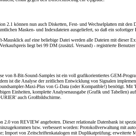
Version 2.1 können nun auch Disketten, Fest- und Wechselplatten mi
tlichen Masken- und Indexdateien ausgeliefert, so daß ein sofortiger E
t-Mausklick auf eine beliebige Datei werden alle Dateien mit dieser E
erkaufspreis liegt bei 99 DM (zusätzl. Versand) - registrierte Benutz
von 8-Bit-Sound-Samples ist ein voll grafikorientiertes GEM-Progra
m ist die Analyse der zeitlichen Entwicklung von Signalen implement
undsampler-Maxi-Plus von G-Data (oder Kompatible!) benötigt. Mit 
bigen Einheiten, komplette Analysenausgabe (Grafik und Tabellen) au
FOURIER' auch Großbildschirme.
on 2.0 von REVIEW angeboten. Dieser relationale Datenbank ist spezie
 hinzugekommen bzw. verbessert worden: Protokollverwaltung mit auto
e; Import von Zeitschriftenkatalogen mit Duplikatprüfung; erweiterte