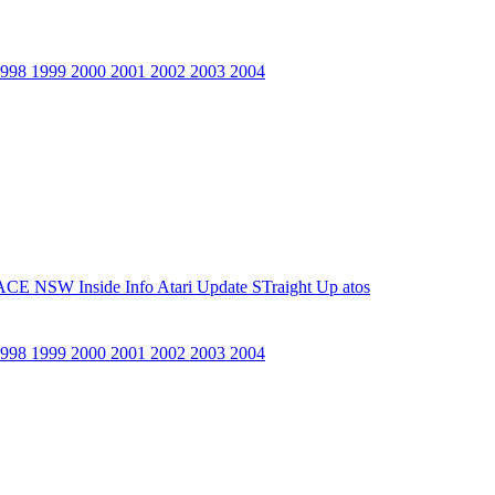
1998
1999
2000
2001
2002
2003
2004
ACE NSW Inside Info
Atari Update
STraight Up
atos
1998
1999
2000
2001
2002
2003
2004