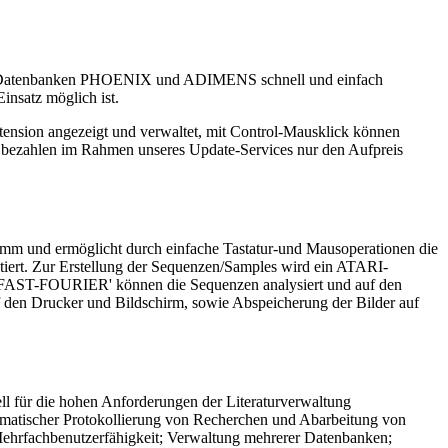
t den Datenbanken PHOENIX und ADIMENS schnell und einfach
insatz möglich ist.
xtension angezeigt und verwaltet, mit Control-Mausklick können
er bezahlen im Rahmen unseres Update-Services nur den Aufpreis
mm und ermöglicht durch einfache Tastatur-und Mausoperationen die
iert. Zur Erstellung der Sequenzen/Samples wird ein ATARI-
'FAST-FOURIER' können die Sequenzen analysiert und auf den
f den Drucker und Bildschirm, sowie Abspeicherung der Bilder auf
ll für die hohen Anforderungen der Literaturverwaltung
matischer Protokollierung von Recherchen und Abarbeitung von
 Mehrfachbenutzerfähigkeit; Verwaltung mehrerer Datenbanken;