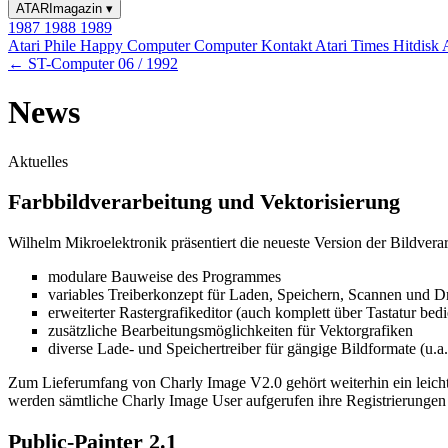
ATARImagazin
▾
1987
1988
1989
Atari Phile
Happy Computer
Computer Kontakt
Atari Times
Hitdisk
← ST-Computer 06 / 1992
News
Aktuelles
Farbbildverarbeitung und Vektorisierung
Wilhelm Mikroelektronik präsentiert die neueste Version der Bildvera
modulare Bauweise des Programmes
variables Treiberkonzept für Laden, Speichern, Scannen und D
erweiterter Rastergrafikeditor (auch komplett über Tastatur bed
zusätzliche Bearbeitungsmöglichkeiten für Vektorgrafiken
diverse Lade- und Speichertreiber für gängige Bildformate (u.a
Zum Lieferumfang von Charly Image V2.0 gehört weiterhin ein leicht
werden sämtliche Charly Image User aufgerufen ihre Registrierungen 
Public-Painter 2.1