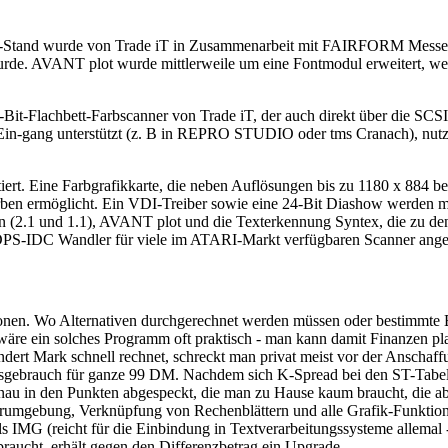
I-Stand wurde von Trade iT in Zusammenarbeit mit FAIRFORM Messeb
de. AVANT plot wurde mittlerweile um eine Fontmodul erweitert, welc
it-Flachbett-Farbscanner von Trade iT, der auch direkt über die SCSI
in-gang unterstützt (z. B in REPRO STUDIO oder tms Cranach), nutzt
rt. Eine Farbgrafikkarte, die neben Auflösungen bis zu 1180 x 884 b
 Farben ermöglicht. Ein VDI-Treiber sowie eine 24-Bit Diashow werden 
.1 und 1.1), AVANT plot und die Texterkennung Syntex, die zu den
PS-IDC Wandler für viele im ATARI-Markt verfügbaren Scanner ange
ionen. Wo Alternativen durchgerechnet werden müssen oder bestimmte B
e wäre ein solches Programm oft praktisch - man kann damit Finanzen p
undert Mark schnell rechnet, schreckt man privat meist vor der Ansch
Hausgebrauch für ganze 99 DM. Nachdem sich K-Spread bei den ST-Tabell
au in den Punkten abgespeckt, die man zu Hause kaum braucht, die abe
terumgebung, Verknüpfung von Rechenblättern und alle Grafik-Funktio
als IMG (reicht für die Einbindung in Textverarbeitungssysteme allemal
raucht, erhält gegen den Differenzbetrag ein Upgrade.