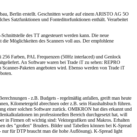
au, Berlin erstellt. Geschnitten wurde auf einem ARISTO AG 5O
hes Satzfunktionen und Fonteditorfunktionen enthält. Verarbeitet
-Schnittstelle des TT angesteuert werden kann. Die neue
 die Möglichkeiten des Scanners voll aus. Der empfohlene
ei 256 Farben, PAL Frequenzen (50Hz interlaced) und Genlock
mitgeliefert. An Software waren bei Trade iT zu sehen: REPRO
 Scanner-Paketen angeboten wird. Ebenso werden von Trade iT
boten.
erechnungen - z.B. Budgets - regelmäßig anfallen, greift man heute
lanen, Kilometergeld abrechnen oder z.B. sein Haushaltsbuch führen.
affung einer solchen Software zurück. OMIKRON hat dies erkannt und
enkalkulationen im professionellen Bereich durchgesetzt hat, will
r in Firmen oft wichtig sind: Vektorgrafiken und Makros. Erhalten
nen des "großen" Bruders. Bilder und Tabellen können bei K-Spread
 - nur für DTP braucht man die hohe Auflösung). K-Spread light