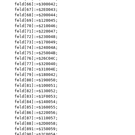
    feld[66]:=$300042; 

    feld[67]:=$2EO043; 

    feld[68]:=$200044; 

    feld[69]:=$120045; 

    feld[70]:=$210046; 

    feld[71]:=$220047; 

    feld[72]:=$230048; 

    feld[73]:=$170049; 

    feld[74]:=$24004A; 

    feld[75]:=$25004B; 

    feld[76];=$26C04C; 

    feld[77]:=$320040; 

    feld[78]:=$31004E; 

    feld[79]:=$180042; 

    feld[80]:=$190050; 

    feld[81]:=$100051; 

    feld[82]:=$130052; 

    feld[83]:=$1F0053; 

    feld[84]:=$140054; 

    feld[85]:=$160055; 

    feld[86]:=$220056; 

    feld[87]:=$110057; 

    feld[88]:=$2D0058; 

    feld[891:=$150059; 

    feld[90]:=$2C005A; 
