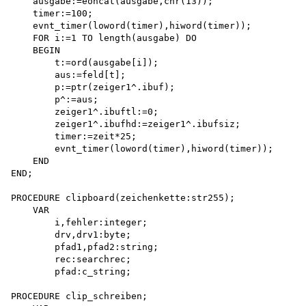
    ausgabe:=eoncat(ausgabe,chr(13));

    timer:=100;

    evnt_timer(loword(timer),hiword(timer)); 

    FOR i:=1 TO length(ausgabe) DO 

    BEGIN

        t:=ord(ausgabe[i]); 

        aus:=feld[t]; 

        p:=ptr(zeiger1^.ibuf); 

        p^:=aus;

        zeiger1^.ibuftl:=0;

        zeiger1^.ibufhd:=zeiger1^.ibufsiz;

        timer:=zeit*25;

        evnt_timer(loword(timer),hiword(timer));

    END

END;

PROCEDURE clipboard(zeichenkette:str255); 

    VAR

        i,fehler:integer; 

        drv,drv1:byte; 

        pfad1,pfad2:string; 

        rec:searchrec; 

        pfad:c_string;

PROCEDURE clip_schreiben;
