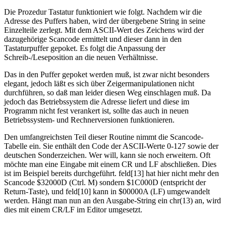
Die Prozedur Tastatur funktioniert wie folgt. Nachdem wir die
Adresse des Puffers haben, wird der übergebene String in seine
Einzelteile zerlegt. Mit dem ASCII-Wert des Zeichens wird der
dazugehörige Scancode ermittelt und dieser dann in den
Tastaturpuffer gepoket. Es folgt die Anpassung der
Schreib-/Leseposition an die neuen Verhältnisse.
Das in den Puffer gepoket werden muß, ist zwar nicht besonders
elegant, jedoch läßt es sich über Zeigermanipulationen nicht
durchführen, so daß man leider diesen Weg einschlagen muß. Da
jedoch das Betriebssystem die Adresse liefert und diese im
Programm nicht fest verankert ist, sollte das auch in neuen
Betriebssystem- und Rechnerversionen funktionieren.
Den umfangreichsten Teil dieser Routine nimmt die Scancode-
Tabelle ein. Sie enthält den Code der ASCII-Werte 0-127 sowie der
deutschen Sonderzeichen. Wer will, kann sie noch erweitern. Oft
möchte man eine Eingabe mit einem CR und LF abschließen. Dies
ist im Beispiel bereits durchgeführt. feld[13] hat hier nicht mehr den
Scancode $32000D (Ctrl. M) sondern $1C000D (entspricht der
Return-Taste), und feld[10] kann in $00000A (LF) umgewandelt
werden. Hängt man nun an den Ausgabe-String ein chr(13) an, wird
dies mit einem CR/LF im Editor umgesetzt.