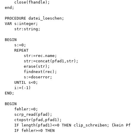
    close(fhandle);

end;

PROCEDURE datei_loeschen;

VAR s:integer; 

    str:string;

BEGIN 

    s:=0;

    REPEAT

        str:=rec.name; 

        str:=concat(pfad1,str); 

        erase(str); 

        findnext(rec); 

        s:=doserror;

    UNTIL s<0; 

    i:=(-1)

END;

BEGIN

    fehler:=0; 

    scrp_read(pfad); 

    ctopstr(pfad,pfad1);

    IF length(pfad1)<=0 THEN clip_schreiben; {kein Pfa
    IF fehler>=0 THEN 
