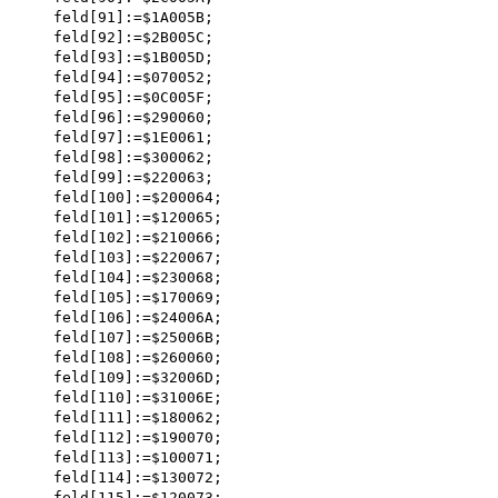
    feld[91]:=$1A005B; 

    feld[92]:=$2B005C; 

    feld[93]:=$1B005D; 

    feld[94]:=$070052; 

    feld[95]:=$0C005F; 

    feld[96]:=$290060; 

    feld[97]:=$1E0061; 

    feld[98]:=$300062; 

    feld[99]:=$220063; 

    feld[100]:=$200064; 

    feld[101]:=$120065;

    feld[102]:=$210066;

    feld[103]:=$220067; 

    feld[104]:=$230068; 

    feld[105]:=$170069; 

    feld[106]:=$24006A; 

    feld[107]:=$25006B; 

    feld[108]:=$260060; 

    feld[109]:=$32006D;

    feld[110]:=$31006E; 

    feld[111]:=$180062;

    feld[112]:=$190070; 

    feld[113]:=$100071; 

    feld[114]:=$130072; 

    feld[115]:=$120073; 
