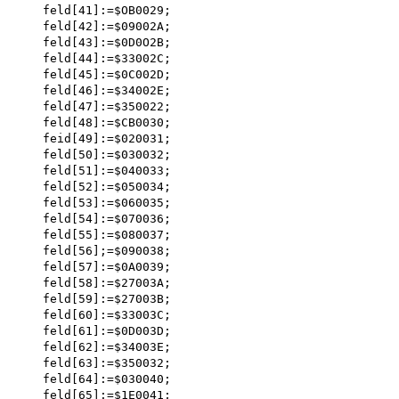
    feld[41]:=$OB0029; 

    feld[42]:=$09002A;

    feld[43]:=$0D0O2B; 

    feld[44]:=$33002C; 

    feld[45]:=$0C002D; 

    feld[46]:=$34002E; 

    feld[47]:=$350022; 

    feld[48]:=$CB0030; 

    feid[49]:=$020031; 

    feld[50]:=$030032; 

    feld[51]:=$040033; 

    feld[52]:=$050034; 

    feld[53]:=$060035; 

    feld[54]:=$070036; 

    feld[55]:=$080037; 

    feld[56];=$090038; 

    feld[57]:=$0A0039; 

    feld[58]:=$27003A; 

    feld[59]:=$27003B; 

    feld[60]:=$33003C; 

    feld[61]:=$0D003D; 

    feld[62]:=$34003E; 

    feld[63]:=$350032; 

    feld[64]:=$030040; 

    feld[65]:=$1E0041; 
