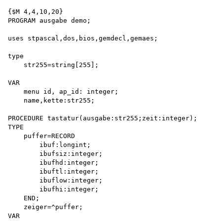
{$M 4,4,10,20}

PROGRAM ausgabe demo;

uses stpascal,dos,bios,gemdecl,gemaes;

type

    str255=string[255];

VAR

    menu id, ap_id: integer; 

    name,kette:str255;

PROCEDURE tastatur(ausgabe:str255;zeit:integer);

TYPE

    puffer=RECORD 

        ibuf:longint; 

        ibufsiz:integer; 

        ibufhd:integer; 

        ibuftl:integer; 

        ibuflow:integer; 

        ibufhi:integer;

    END;

    zeiger=^puffer;

VAR
