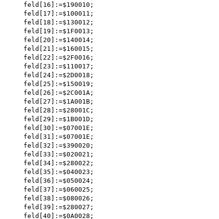
    feld[16]:=$190010; 

    feld[17]:=$100011; 

    feld[18]:=$130012; 

    feld[19]:=$1F0013; 

    feld[20]:=$140014; 

    feld[21]:=$160015; 

    feld[22]:=$2F0016; 

    feld[23]:=$110017; 

    feld[24]:=$2D0018; 

    feld[25]:=$150019; 

    feld[26]:=$2C001A; 

    feld[27]:=$1A001B; 

    feld[28]:=$28001C; 

    feld[29]:=$1B001D; 

    feld[30]:=$07001E; 

    feld[31]:=$07001E; 

    feld[32]:=$390020; 

    feld[33]:=$020021;

    feld[34]:=$280022; 

    feld[35]:=$040023; 

    feld[36]:=$050024; 

    feld[37]:=$060025; 

    feld[38]:=$080026; 

    feld[39]:=$280027; 

    feld[40]:=$0A0028; 
