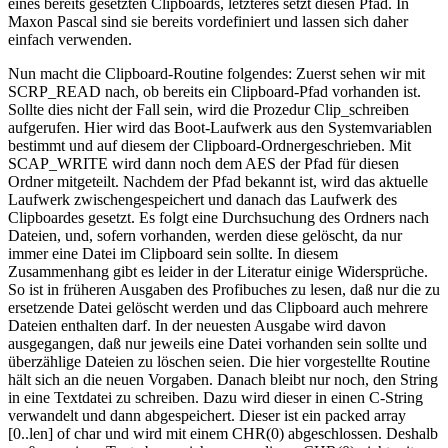
eines bereits gesetzten Clipboards, letzteres setzt diesen Pfad. In
Maxon Pascal sind sie bereits vordefiniert und lassen sich daher
einfach verwenden.
Nun macht die Clipboard-Routine folgendes: Zuerst sehen wir mit
SCRP_READ nach, ob bereits ein Clipboard-Pfad vorhanden ist.
Sollte dies nicht der Fall sein, wird die Prozedur Clip_schreiben
aufgerufen. Hier wird das Boot-Laufwerk aus den Systemvariablen
bestimmt und auf diesem der Clipboard-Ordnergeschrieben. Mit
SCAP_WRITE wird dann noch dem AES der Pfad für diesen
Ordner mitgeteilt. Nachdem der Pfad bekannt ist, wird das aktuelle
Laufwerk zwischengespeichert und danach das Laufwerk des
Clipboardes gesetzt. Es folgt eine Durchsuchung des Ordners nach
Dateien, und, sofern vorhanden, werden diese gelöscht, da nur
immer eine Datei im Clipboard sein sollte. In diesem
Zusammenhang gibt es leider in der Literatur einige Widersprüche.
So ist in früheren Ausgaben des Profibuches zu lesen, daß nur die zu
ersetzende Datei gelöscht werden und das Clipboard auch mehrere
Dateien enthalten darf. In der neuesten Ausgabe wird davon
ausgegangen, daß nur jeweils eine Datei vorhanden sein sollte und
überzählige Dateien zu löschen seien. Die hier vorgestellte Routine
hält sich an die neuen Vorgaben. Danach bleibt nur noch, den String
in eine Textdatei zu schreiben. Dazu wird dieser in einen C-String
verwandelt und dann abgespeichert. Dieser ist ein packed array
[0..len] of char und wird mit einem CHR(0) abgeschlossen. Deshalb