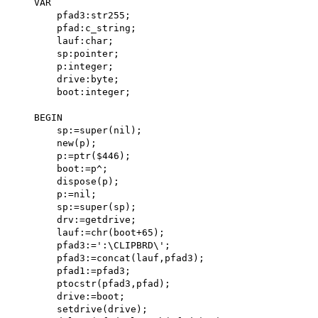
    VAR

        pfad3:str255; 

        pfad:c_string; 

        lauf:char; 

        sp:pointer; 

        p:integer;

        drive:byte; 

        boot:integer;

    BEGIN

        sp:=super(nil); 

        new(p); 

        p:=ptr($446); 

        boot:=p^; 

        dispose(p); 

        p:=nil;

        sp:=super(sp);

        drv:=getdrive;

        lauf:=chr(boot+65);

        pfad3:=':\CLIPBRD\';

        pfad3:=concat(lauf,pfad3);

        pfad1:=pfad3;

        ptocstr(pfad3,pfad);

        drive:=boot;

        setdrive(drive);
