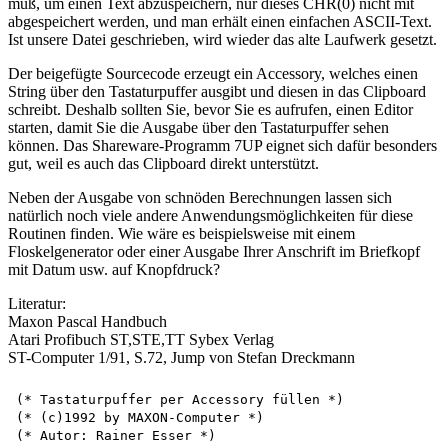
muß, um einen Text abzuspeichern, nur dieses CHR(0) nicht mit
abgespeichert werden, und man erhält einen einfachen ASCII-Text.
Ist unsere Datei geschrieben, wird wieder das alte Laufwerk gesetzt.
Der beigefügte Sourcecode erzeugt ein Accessory, welches einen
String über den Tastaturpuffer ausgibt und diesen in das Clipboard
schreibt. Deshalb sollten Sie, bevor Sie es aufrufen, einen Editor
starten, damit Sie die Ausgabe über den Tastaturpuffer sehen
können. Das Shareware-Programm 7UP eignet sich dafür besonders
gut, weil es auch das Clipboard direkt unterstützt.
Neben der Ausgabe von schnöden Berechnungen lassen sich
natürlich noch viele andere Anwendungsmöglichkeiten für diese
Routinen finden. Wie wäre es beispielsweise mit einem
Floskelgenerator oder einer Ausgabe Ihrer Anschrift im Briefkopf
mit Datum usw. auf Knopfdruck?
Literatur:
Maxon Pascal Handbuch
Atari Profibuch ST,STE,TT Sybex Verlag
ST-Computer 1/91, S.72, Jump von Stefan Dreckmann
(* Tastaturpuffer per Accessory füllen *)

(* (c)1992 by MAXON-Computer *)

(* Autor: Rainer Esser *)
