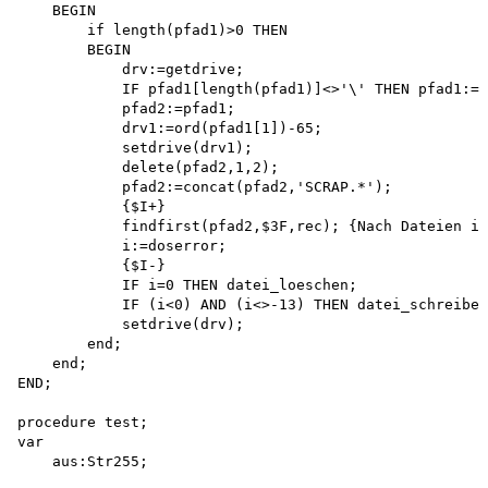
    BEGIN

        if length(pfad1)>0 THEN 

        BEGIN

            drv:=getdrive;

            IF pfad1[length(pfad1)]<>'\' THEN pfad1:=c
            pfad2:=pfad1; 

            drv1:=ord(pfad1[1])-65; 

            setdrive(drv1); 

            delete(pfad2,1,2); 

            pfad2:=concat(pfad2,'SCRAP.*'); 

            {$I+}

            findfirst(pfad2,$3F,rec); {Nach Dateien im
            i:=doserror;

            {$I-}

            IF i=0 THEN datei_loeschen;

            IF (i<0) AND (i<>-13) THEN datei_schreiben
            setdrive(drv); 

        end; 

    end;

END;

procedure test; 

var

    aus:Str255;
