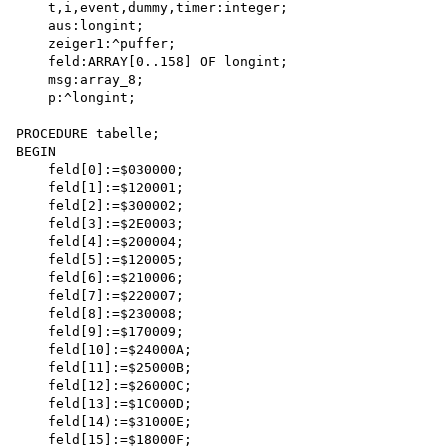
    t,i,event,dummy,timer:integer; 

    aus:longint; 

    zeiger1:^puffer; 

    feld:ARRAY[0..158] OF longint; 

    msg:array_8; 

    p:^longint;

PROCEDURE tabelle;

BEGIN

    feld[0]:=$030000; 

    feld[1]:=$120001; 

    feld[2]:=$300002; 

    feld[3]:=$2E0003; 

    feld[4]:=$200004; 

    feld[5]:=$120005; 

    feld[6]:=$210006; 

    feld[7]:=$220007; 

    feld[8]:=$230008; 

    feld[9]:=$170009; 

    feld[10]:=$24000A; 

    feld[11]:=$25000B; 

    feld[12]:=$26000C; 

    feld[13]:=$1C000D; 

    feld[14):=$31000E; 

    feld[15]:=$18000F; 
