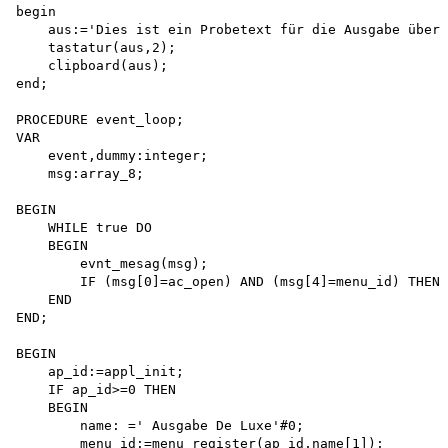
begin

    aus:='Dies ist ein Probetext für die Ausgabe über 
    tastatur(aus,2); 

    clipboard(aus); 

end;

PROCEDURE event_loop;

VAR

    event,dummy:integer; 

    msg:array_8;

BEGIN

    WHILE true DO 

    BEGIN 

        evnt_mesag(msg);

        IF (msg[0]=ac_open) AND (msg[4]=menu_id) THEN 
    END

END;

BEGIN

    ap_id:=appl_init;

    IF ap_id>=0 THEN 

    BEGIN

        name: =' Ausgabe De Luxe'#0;

        menu_id:=menu_register(ap_id,name[1]);
