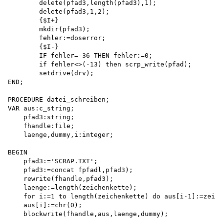
        delete(pfad3,length(pfad3),1);

        delete(pfad3,1,2);

        {$I+}

        mkdir(pfad3); 

        fehler:=doserror;

        {$I-}

        IF fehler=-36 THEN fehler:=0; 

        if fehler<>(-13) then scrp_write(pfad); 

        setdrive(drv);

END;

PROCEDURE datei_schreiben;

VAR aus:c_string; 

    pfad3:string; 

    fhandle:file; 

    laenge,dummy,i:integer;

BEGIN

    pfad3:='SCRAP.TXT';

    pfad3:=concat fpfadl,pfad3);

    rewrite(fhandle,pfad3);

    laenge:=length(zeichenkette);

    for i:=1 to length(zeichenkette) do aus[i-1]:=zeic
    aus[i]:=chr(0);

    blockwrite(fhandle,aus,laenge,dummy); 
