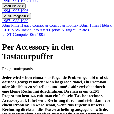
1990
1991
1992
1993
Atari Inside
▾
1994
1995
1996
ATARImagazin
▾
1987
1988
1989
Atari Phile
Happy Computer
Computer Kontakt
Atari Times
Hitdisk
ACE NSW Inside Info
Atari Update
STraight Up
atos
← ST-Computer 06 / 1992
Per Accessory in den
Tastaturpuffer
Programmierpraxis
Jeder wird schon einmal das folgende Problem gehabt und sich
darüber geärgert haben: Man ist gerade dabei, ein Protokoll
oder ähnliches zu schreiben, und muß dafür zwischendurch
eine kleine Rechnung durchführen. Da man ja ein GEM-
Programm benutzt, ruft man einfach sein Taschenrechner-
Accessory auf, führt seine Rechnung durch und steht dann vor
einem Problem: Es wäre schön, wenn das Ergebnis unserer
Rechnung direkt an die Textverarbeitung ausgegeben würde.