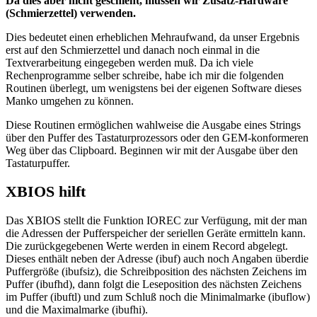
Da dies aber nicht geschieht, müssen wir Zusatz-Hardware
(Schmierzettel) verwenden.
Dies bedeutet einen erheblichen Mehraufwand, da unser Ergebnis
erst auf den Schmierzettel und danach noch einmal in die
Textverarbeitung eingegeben werden muß. Da ich viele
Rechenprogramme selber schreibe, habe ich mir die folgenden
Routinen überlegt, um wenigstens bei der eigenen Software dieses
Manko umgehen zu können.
Diese Routinen ermöglichen wahlweise die Ausgabe eines Strings
über den Puffer des Tastaturprozessors oder den GEM-konformeren
Weg über das Clipboard. Beginnen wir mit der Ausgabe über den
Tastaturpuffer.
XBIOS hilft
Das XBIOS stellt die Funktion IOREC zur Verfügung, mit der man
die Adressen der Pufferspeicher der seriellen Geräte ermitteln kann.
Die zurückgegebenen Werte werden in einem Record abgelegt.
Dieses enthält neben der Adresse (ibuf) auch noch Angaben überdie
Puffergröße (ibufsiz), die Schreibposition des nächsten Zeichens im
Puffer (ibufhd), dann folgt die Leseposition des nächsten Zeichens
im Puffer (ibuftl) und zum Schluß noch die Minimalmarke (ibuflow)
und die Maximalmarke (ibufhi).