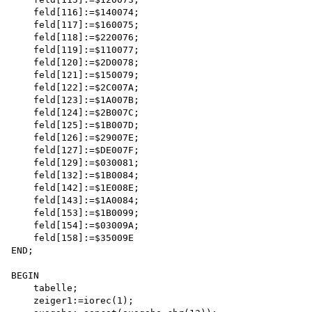
    feld[116]:=$140074; 

    feld[117]:=$160075; 

    feld[118]:=$220076; 

    feld[119]:=$110077; 

    feld[120]:=$2D0078; 

    feld[121]:=$150079; 

    feld[122]:=$2C007A;

    feld[123]:=$1A007B;

    feld[124]:=$2B007C; 

    feld[125]:=$1B007D; 

    feld[126]:=$29007E; 

    feld[127]:=$DE007F; 

    feld[129]:=$030081; 

    feld[132]:=$1B0084; 

    feld[142]:=$1E008E; 

    feld[143]:=$1A0084; 

    feld[153]:=$1B0099;

    feld[154]:=$03009A; 

    feld[158]:=$35009E 

END;

BEGIN

    tabelle;

    zeiger1:=iorec(1);
