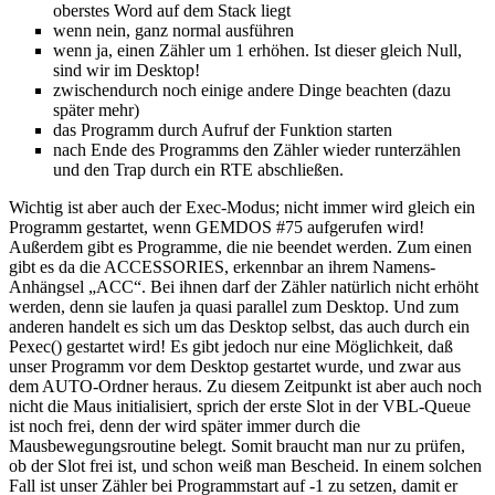
oberstes Word auf dem Stack liegt
wenn nein, ganz normal ausführen
wenn ja, einen Zähler um 1 erhöhen. Ist dieser gleich Null,
sind wir im Desktop!
zwischendurch noch einige andere Dinge beachten (dazu
später mehr)
das Programm durch Aufruf der Funktion starten
nach Ende des Programms den Zähler wieder runterzählen
und den Trap durch ein RTE abschließen.
Wichtig ist aber auch der Exec-Modus; nicht immer wird gleich ein
Programm gestartet, wenn GEMDOS #75 aufgerufen wird!
Außerdem gibt es Programme, die nie beendet werden. Zum einen
gibt es da die ACCESSORIES, erkennbar an ihrem Namens-
Anhängsel „ACC“. Bei ihnen darf der Zähler natürlich nicht erhöht
werden, denn sie laufen ja quasi parallel zum Desktop. Und zum
anderen handelt es sich um das Desktop selbst, das auch durch ein
Pexec() gestartet wird! Es gibt jedoch nur eine Möglichkeit, daß
unser Programm vor dem Desktop gestartet wurde, und zwar aus
dem AUTO-Ordner heraus. Zu diesem Zeitpunkt ist aber auch noch
nicht die Maus initialisiert, sprich der erste Slot in der VBL-Queue
ist noch frei, denn der wird später immer durch die
Mausbewegungsroutine belegt. Somit braucht man nur zu prüfen,
ob der Slot frei ist, und schon weiß man Bescheid. In einem solchen
Fall ist unser Zähler bei Programmstart auf -1 zu setzen, damit er