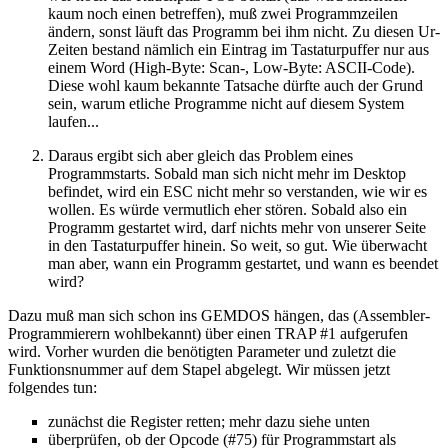
kaum noch einen betreffen), muß zwei Programmzeilen
ändern, sonst läuft das Programm bei ihm nicht. Zu diesen Ur-
Zeiten bestand nämlich ein Eintrag im Tastaturpuffer nur aus
einem Word (High-Byte: Scan-, Low-Byte: ASCII-Code).
Diese wohl kaum bekannte Tatsache dürfte auch der Grund
sein, warum etliche Programme nicht auf diesem System
laufen...
Daraus ergibt sich aber gleich das Problem eines
Programmstarts. Sobald man sich nicht mehr im Desktop
befindet, wird ein ESC nicht mehr so verstanden, wie wir es
wollen. Es würde vermutlich eher stören. Sobald also ein
Programm gestartet wird, darf nichts mehr von unserer Seite
in den Tastaturpuffer hinein. So weit, so gut. Wie überwacht
man aber, wann ein Programm gestartet, und wann es beendet
wird?
Dazu muß man sich schon ins GEMDOS hängen, das (Assembler-
Programmierern wohlbekannt) über einen TRAP #1 aufgerufen
wird. Vorher wurden die benötigten Parameter und zuletzt die
Funktionsnummer auf dem Stapel abgelegt. Wir müssen jetzt
folgendes tun:
zunächst die Register retten; mehr dazu siehe unten
überprüfen, ob der Opcode (#75) für Programmstart als