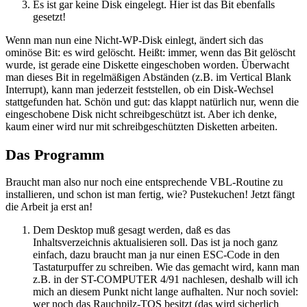
Es ist gar keine Disk eingelegt. Hier ist das Bit ebenfalls
gesetzt!
Wenn man nun eine Nicht-WP-Disk einlegt, ändert sich das
ominöse Bit: es wird gelöscht. Heißt: immer, wenn das Bit gelöscht
wurde, ist gerade eine Diskette eingeschoben worden. Überwacht
man dieses Bit in regelmäßigen Abständen (z.B. im Vertical Blank
Interrupt), kann man jederzeit feststellen, ob ein Disk-Wechsel
stattgefunden hat. Schön und gut: das klappt natürlich nur, wenn die
eingeschobene Disk nicht schreibgeschützt ist. Aber ich denke,
kaum einer wird nur mit schreibgeschützten Disketten arbeiten.
Das Programm
Braucht man also nur noch eine entsprechende VBL-Routine zu
installieren, und schon ist man fertig, wie? Pustekuchen! Jetzt fängt
die Arbeit ja erst an!
Dem Desktop muß gesagt werden, daß es das
Inhaltsverzeichnis aktualisieren soll. Das ist ja noch ganz
einfach, dazu braucht man ja nur einen ESC-Code in den
Tastaturpuffer zu schreiben. Wie das gemacht wird, kann man
z.B. in der ST-COMPUTER 4/91 nachlesen, deshalb will ich
mich an diesem Punkt nicht lange aufhalten. Nur noch soviel:
wer noch das Rauchpilz-TOS besitzt (das wird sicherlich