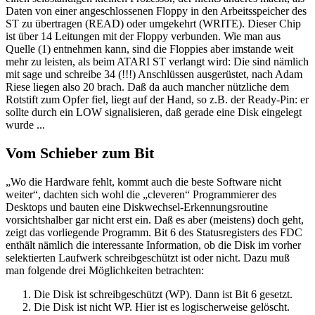
Daten von einer angeschlossenen Floppy in den Arbeitsspeicher des
ST zu übertragen (READ) oder umgekehrt (WRITE). Dieser Chip
ist über 14 Leitungen mit der Floppy verbunden. Wie man aus
Quelle (1) entnehmen kann, sind die Floppies aber imstande weit
mehr zu leisten, als beim ATARI ST verlangt wird: Die sind nämlich
mit sage und schreibe 34 (!!!) Anschlüssen ausgerüstet, nach Adam
Riese liegen also 20 brach. Daß da auch mancher nützliche dem
Rotstift zum Opfer fiel, liegt auf der Hand, so z.B. der Ready-Pin: er
sollte durch ein LOW signalisieren, daß gerade eine Disk eingelegt
wurde ...
Vom Schieber zum Bit
„Wo die Hardware fehlt, kommt auch die beste Software nicht
weiter“, dachten sich wohl die „cleveren“ Programmierer des
Desktops und bauten eine Diskwechsel-Erkennungsroutine
vorsichtshalber gar nicht erst ein. Daß es aber (meistens) doch geht,
zeigt das vorliegende Programm. Bit 6 des Statusregisters des FDC
enthält nämlich die interessante Information, ob die Disk im vorher
selektierten Laufwerk schreibgeschützt ist oder nicht. Dazu muß
man folgende drei Möglichkeiten betrachten:
Die Disk ist schreibgeschützt (WP). Dann ist Bit 6 gesetzt.
Die Disk ist nicht WP. Hier ist es logischerweise gelöscht.