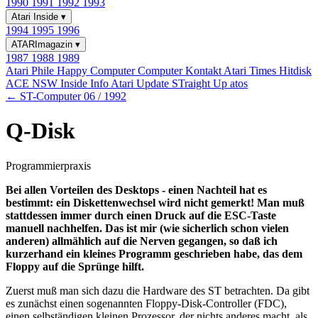
1990
1991
1992
1993
Atari Inside
▾
1994
1995
1996
ATARImagazin
▾
1987
1988
1989
Atari Phile
Happy Computer
Computer Kontakt
Atari Times
Hitdisk
ACE NSW Inside Info
Atari Update
STraight Up
atos
← ST-Computer 06 / 1992
Q-Disk
Programmierpraxis
Bei allen Vorteilen des Desktops - einen Nachteil hat es
bestimmt: ein Diskettenwechsel wird nicht gemerkt! Man muß
stattdessen immer durch einen Druck auf die ESC-Taste
manuell nachhelfen. Das ist mir (wie sicherlich schon vielen
anderen) allmählich auf die Nerven gegangen, so daß ich
kurzerhand ein kleines Programm geschrieben habe, das dem
Floppy auf die Sprünge hilft.
Zuerst muß man sich dazu die Hardware des ST betrachten. Da gibt
es zunächst einen sogenannten Floppy-Disk-Controller (FDC),
einen selbständigen kleinen Prozessor, der nichts anderes macht, als