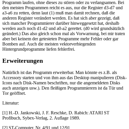
Programm laufen, ohne dieses zu stören oder zu verlangsamen. Bei
den meisten Programmen reicht es aus, nur die Register d3-d7 und
a3-a6 zu retten, denn laut (1) muß man damit rechnen, daß die
anderen Register verändert werden. Es hat sich aber gezeigt, daß
sich mancher Programmierer darüber hinweggesetzt hat, deshalb
werden auch noch d1-d2 und a0-a2 gerettet. (d0 wird grundsätzlich
geändert.) Das also gleich schon mal als Vorwarnung, bei mir traten
aber bei keinem der getesteten Programme mehr Fehler oder gar
Bomben auf. Auch die meisten vektorverbiegenden
Hintergrundprogramme liefen fehlerfrei.
Erweiterungen
Natürlich ist das Programm erweiterbar. Man könnte es z.B. als
Accessory starten und von ihm aus das Desktop manipulieren (Disk-
Icons nach Disk-Namen beschriften, nur die angemeldeten Disks
auch anzeigen usw.). Den fleißigen Programmierern ist da Tür und
Tor geöffnet.
Literatur:
[1] H.-D. Jankowski, J. F. Reschke, D. Rabich: ATARI ST
Profibuch, Sybex-Verlag, 2. Auflage 1989.
[2] ST-Computer, Nr. 4/91 und 12/91