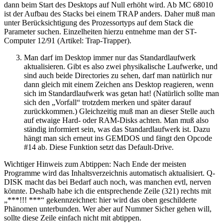
dann beim Start des Desktops auf Null erhöht wird. Ab MC 68010
ist der Aufbau des Stacks bei einem TRAP anders. Daher muß man
unter Berücksichtigung des Prozessortyps auf dem Stack die
Parameter suchen. Einzelheiten hierzu entnehme man der ST-
Computer 12/91 (Artikel: Trap-Trapper).
Man darf im Desktop immer nur das Standardlaufwerk
aktualisieren. Gibt es also zwei physikalische Laufwerke, und
sind auch beide Directories zu sehen, darf man natürlich nur
dann gleich mit einem Zeichen ans Desktop reagieren, wenn
sich im Standardlaufwerk was getan hat! (Natürlich sollte man
sich den „Vorfall“ trotzdem merken und später darauf
zurückkommen.) Gleichzeitig muß man an dieser Stelle auch
auf etwaige Hard- oder RAM-Disks achten. Man muß also
ständig informiert sein, was das Standardlaufwerk ist. Dazu
hängt man sich erneut ins GEMDOS und fängt den Opcode
#14 ab. Diese Funktion setzt das Default-Drive.
Wichtiger Hinweis zum Abtippen: Nach Ende der meisten
Programme wird das Inhaltsverzeichnis automatisch aktualisiert. Q-
DISK macht das bei Bedarf auch noch, was manchen evtl, nerven
könnte. Deshalb habe ich die entsprechende Zeile (321) rechts mit
„***!!! ***“ gekennzeichnet: hier wird das oben geschilderte
Phänomen unterbunden. Wer aber auf Nummer Sicher gehen will,
sollte diese Zeile einfach nicht mit abtippen.