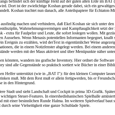
ngs befindet sich der künftige Held auf der guten alten Erde im BAT (
d. Dort ist der zwielichtige Koshan gerade dabei, sich ein gewaltiges
delt. Koshan trachtet nun danach, alle Anteilspapiere für Echiaton-Mi
 ausfindig machen und verhindern, daß Ekel Koshan sie sich unter den 
elbstdisziplin, Wahrnehmungsvermögen und Kampftauglichkeit setzt de
Disk - extra für Faulpelze und Leute, die sofort loslegen wollen. Mit 
hen Aussehen. Wenn Menasis potentiellen Informanten begegnet, knallt 
in Ereignis zu erzählen, wird derText in eigentümlicher Weise angezeigt
tionen, die in einem Notizfenster abgelegt werden. Bei einem anderen G
tände werden mit der Maus aktiviert und über Menüpunkte näher unter
n könnten, wandern ins grafische Inventory. Hier ordnet die Software
ory sind alle Gegenstände so praktisch sortiert wie Bücher in einer Bi
n Helfer unterstützt (wie in „BAT I"): für den kleinen Computer lass
inken muß. Mit dem Rest muß er allein fertigwerden, bis er Freundscha
se in den Hintergrund.
dere Stadt und sieht Landschaft und Cockpit in prima 3D-Grafik. Später
ichtigen Steuer-Features. In einershedishanischen Spielhalle amüsiert
d mit einer besinnlichen Runde Halma. Im weiteren Spielverlauf baut
 durch seine Vielseitigkeit eine ganze Schublade Spiele.