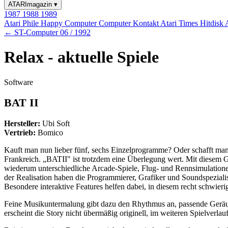
ATARImagazin
▾
1987
1988
1989
Atari Phile
Happy Computer
Computer Kontakt
Atari Times
Hitdisk
← ST-Computer 06 / 1992
Relax - aktuelle Spiele
Software
BAT II
Hersteller:
Ubi Soft
Vertrieb:
Bomico
Kauft man nun lieber fünf, sechs Einzelprogramme? Oder schafft man 
Frankreich. „BATII" ist trotzdem eine Überlegung wert. Mit diesem G
wiederum unterschiedliche Arcade-Spiele, Flug- und Rennsimulationen
der Realisation haben die Programmierer, Grafiker und Soundspezialis
Besondere interaktive Features helfen dabei, in diesem recht schwie
Feine Musikuntermalung gibt dazu den Rhythmus an, passende Geräu
erscheint die Story nicht übermäßig originell, im weiteren Spielverla