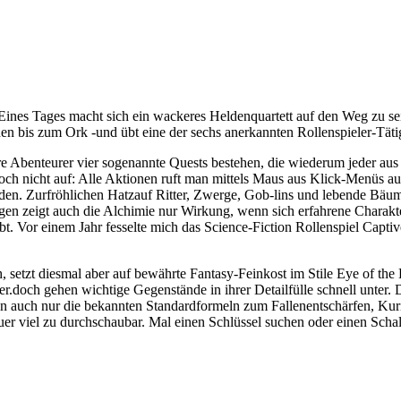
 Eines Tages macht sich ein wackeres Heldenquartett auf den Weg zu sei
en bis zum Ork -und übt eine der sechs anerkannten Rollenspieler-Tätigk
Abenteurer vier sogenannte Quests bestehen, die wiederum jeder aus 
h nicht auf: Alle Aktionen ruft man mittels Maus aus Klick-Menüs auf,
rden. Zurfröhlichen Hatzauf Ritter, Zwerge, Gob-lins und lebende Bäu
en zeigt auch die Alchimie nur Wirkung, wenn sich erfahrene Charakte
t. Vor einem Jahr fesselte mich das Science-Fiction Rollenspiel Capti
setzt diesmal aber auf bewährte Fantasy-Feinkost im Stile Eye of the B
r.doch gehen wichtige Gegenstände in ihrer Detailfülle schnell unter
en auch nur die bekannten Standardformeln zum Fallenentschärfen, Kur
er viel zu durchschaubar. Mal einen Schlüssel suchen oder einen Schalt