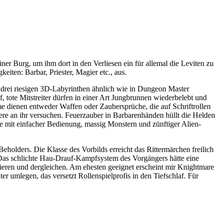
ner Burg, um ihm dort in den Verliesen ein für allemal die Leviten zu
eiten: Barbar, Priester, Magier etc., aus.
drei riesigen 3D-Labyrinthen ähnlich wie in Dungeon Master
 tote Mitstreiter dürfen in einer Art Jungbrunnen wiederbelebt und
me dienen entweder Waffen oder Zaubersprüche, die auf Schriftrollen
re an ihr versuchen. Feuerzauber in Barbarenhänden hüllt die Helden
ve mit einfacher Bedienung, massig Monstern und zünftiger Alien-
eholders. Die Klasse des Vorbilds erreicht das Rittermärchen freilich
. Das schlichte Hau-Drauf-Kampfsystem des Vorgängers hätte eine
ieren und dergleichen. Am ehesten geeignet erscheint mir Knightmare
er umlegen, das versetzt Rollenspielprofis in den Tiefschlaf. Für