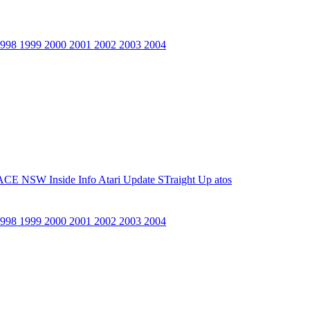
1998
1999
2000
2001
2002
2003
2004
ACE NSW Inside Info
Atari Update
STraight Up
atos
1998
1999
2000
2001
2002
2003
2004