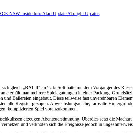
ACE NSW Inside Info
Atari Update
STraight Up
atos
sich gleich „BAT II" an? Ubi Soft hatte mit dem Vorgänger des Riesens
ame erhält man mehrere Spielegattungen in einer Packung. Grundsätzli
 und Ballereien eingebaut. Diese teilweise fast unvereinbaren Elemen
ten alle Register gezogen. Abwechslungsreiche, farbsatte Hintergründe 
rigen, komplizierten Spiel voranzukommen.
schkulissen erzeugen Abenteuerstimmung. Überdies setzt die Machart
uf vernetzen und verknoten sich die Ereignisse jedoch in ungeahnterweis