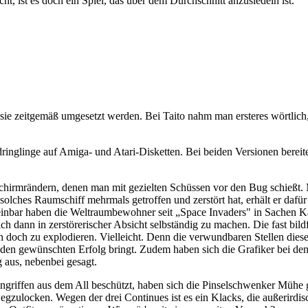
t, ist es doch ein Spiel, das über dem Durchschnitt anzusiedeln ist.
 sie zeitgemäß umgesetzt werden. Bei Taito nahm man ersteres wörtlich,
ringlinge auf Amiga- und Atari-Disketten. Bei beiden Versionen bereite
dschirmrändern, denen man mit gezielten Schüssen vor den Bug schießt.
olches Raumschiff mehrmals getroffen und zerstört hat, erhält er dafür
inbar haben die Weltraumbewohner seit „Space Invaders" in Sachen Kam
dann in zerstörerischer Absicht selbständig zu machen. Die fast bildf
h doch zu explodieren. Vielleicht. Denn die verwundbaren Stellen diese
rn den gewünschten Erfolg bringt. Zudem haben sich die Grafiker bei de
g aus, nebenbei gesagt.
riffen aus dem All beschützt, haben sich die Pinselschwenker Mühe g
egzulocken. Wegen der drei Continues ist es ein Klacks, die außerirdis