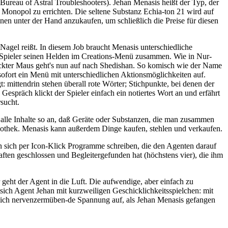
Bureau of Astral Troubleshooters). Jehan Menasis heißt der Typ, der
 Monopol zu errichten. Die seltene Substanz Echia-ton 21 wird auf
nen unter der Hand anzukaufen, um schließlich die Preise für diesen
Nagel reißt. In diesem Job braucht Menasis unterschiedliche
r Spieler seinen Helden im Creations-Menü zusammen. Wie in Nur-
gezückter Maus geht's nun auf nach Shedishan. So komisch wie der Name
sofort ein Menü mit unterschiedlichen Aktionsmöglichkeiten auf.
: mittendrin stehen überall rote Wörter; Stichpunkte, bei denen der
espräch klickt der Spieler einfach ein notiertes Wort an und erfährt
sucht.
 alle Inhalte so an, daß Geräte oder Substanzen, die man zusammen
bliothek. Menasis kann außerdem Dinge kaufen, stehlen und verkaufen.
en sich per Icon-Klick Programme schreiben, die den Agenten darauf
ften geschlossen und Begleitergefunden hat (höchstens vier), die ihm
 geht der Agent in die Luft. Die aufwendige, aber einfach zu
sich Agent Jehan mit kurzweiligen Geschicklichkeitsspielchen: mit
 sich nervenzermüben-de Spannung auf, als Jehan Menasis gefangen