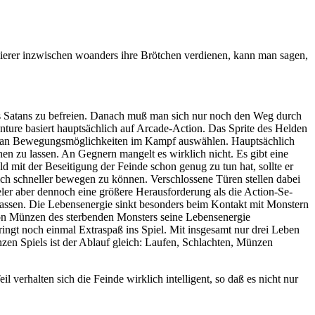
ierer inzwischen woanders ihre Brötchen verdienen, kann man sagen,
es Satans zu befreien. Danach muß man sich nur noch den Weg durch
ture basiert hauptsächlich auf Arcade-Action. Das Sprite des Helden
Vorrat an Bewegungsmöglichkeiten im Kampf auswählen. Hauptsächlich
hen zu lassen. An Gegnern mangelt es wirklich nicht. Es gibt eine
 mit der Beseitigung der Feinde schon genug zu tun hat, sollte er
 sich schneller bewegen zu können. Verschlossene Türen stellen dabei
eler aber dennoch eine größere Herausforderung als die Action-Se-
assen. Die Lebensenergie sinkt besonders beim Kontakt mit Monstern
von Münzen des sterbenden Monsters seine Lebensenergie
ingt noch einmal Extraspaß ins Spiel. Mit insgesamt nur drei Leben
zen Spiels ist der Ablauf gleich: Laufen, Schlachten, Münzen
 verhalten sich die Feinde wirklich intelligent, so daß es nicht nur