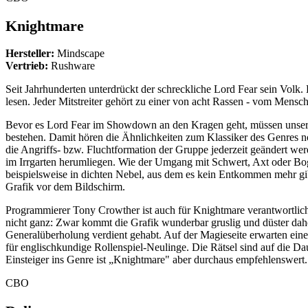
Knightmare
Hersteller:
Mindscape
Vertrieb:
Rushware
Seit Jahrhunderten unterdrückt der schreckliche Lord Fear sein Volk.
lesen. Jeder Mitstreiter gehört zu einer von acht Rassen - vom Mensch
Bevor es Lord Fear im Showdown an den Kragen geht, müssen unsere 
bestehen. Damit hören die Ähnlichkeiten zum Klassiker des Genres noc
die Angriffs- bzw. Fluchtformation der Gruppe jederzeit geändert we
im Irrgarten herumliegen. Wie der Umgang mit Schwert, Axt oder Bog
beispielsweise in dichten Nebel, aus dem es kein Entkommen mehr gib
Grafik vor dem Bildschirm.
Programmierer Tony Crowther ist auch für Knightmare verantwortlich, 
nicht ganz: Zwar kommt die Grafik wunderbar gruslig und düster dahe
Generalüberholung verdient gehabt. Auf der Magieseite erwarten ein
für englischkundige Rollenspiel-Neulinge. Die Rätsel sind auf die Dau
Einsteiger ins Genre ist „Knightmare" aber durchaus empfehlenswert.
CBO