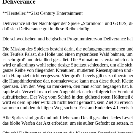
Deliverance
**Hersteller:**21st Century Entertainment
Deliverance ist der Nachfolger der Spiele „Stormlord" und GODS, di
daß sich Deliverance gut in diese Reihe einfügt.
Die schwedischen und belgischen Programmierervon Deliverance habe
Die Mission des Spielers besteht darin, die gefangengenommenen un
des Teufels Palast, die Hölle und einen mysteriösen Wald bahnen, um
ist sehr groß und detailliert gestaltet. Die Animation ist erstaunli
wird er allerdings wohl seine riesige Streitaxt schleudern, um alle s
ganze Reihe von fliegenden Kreaturen, mutierten Riesenspinnen und d
sein Hauptziel nicht vergessen. Vier große Levels gilt es zu übersteh
die Haupthindernisse dar, normalerweise kann man diese durch Klette
quenzen. Um den Weg zu markieren, den man schon begangen hat, kan
rapide ab. Verweilt man einen Augenblick nach erfolgreicher Verni
aufzufrischen. Der Weg vom Schloß in den glühend roten Höllenteil d
wird es dem Spieler wirklich nicht leicht gemacht, sein Ziel zu err
sammeln und den richtigen Weg suchen. Erst am Ende des 4.Levels fol
Alle Sprites sind groß und mit Liebe zum Detail gestaltet. Jedes Level
das bloße Werfen der Axt erfordert, um sie außer Gefecht zu setzen