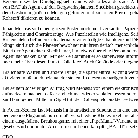
Bei einem zweiten Durchgang sieht dann wieder alles anders aus. Anfa
von BAT als Agent auf den Bergwerksplaneten Shedishan geschickt wir
dem Gestirn in größeren Mengen gefördert und zu hohen Preisen gehan
Rohstoff diktieren zu können.
Jehan Menasis soll einen großen Posten noch nicht verkaufter Papiere
Fähigkeiten und Charakterzüge. Aus Puzzleteilen wie Intelligenz, S
Rollenspielen befinden sich alternativ vorgefertigte Charaktere auf 
klingt, sind auch die Planetenbewohner mit ihrem tierisch-menschlic
Bittet der Agent einen Shedishaner, ihm etwas über eine Person oder e
Agent nachhaken kann. Mit der Zeit sammelt er so stapelweise Informa
noch mehr über diesen Punkt. Tolle Idee! Auch Gebäude oder Gegens
Brauchbare Waffen und andere Dinge, die später einmal wichtig werde
aktivieren muß, auch beieinander stehen. In diesem neuartigen Invent
Bei seinem schwierigen Auftrag wird Menasis von einem elektronische
aufmerksam machen, daß er endlich mal wieder schlafen, essen oder tr
zur Hand gehen. Mitten im Spiel tritt der Rollenspielcharakter zeitwei
In Action-Szenen jagt Menasis im futuristischen Superauto in eine an
bedienende Flugsimulation umfaßt verschiedene Blickwinkel und alle w
einem ausgefallene Breakoutgame, mit einer „PipeMania"-Variante un
gesetzt wird und in der Arena um sein Leben kämpft. „BAT II" ersetzt
CBO