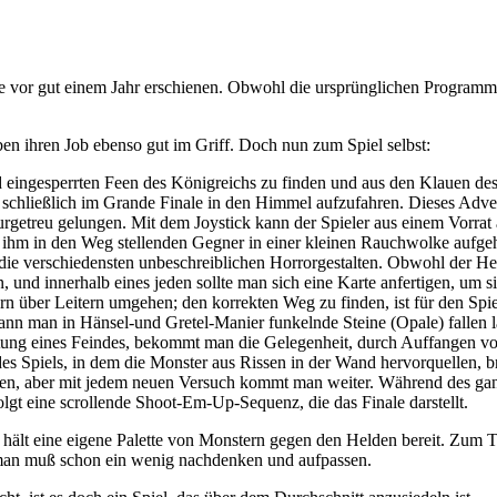
e vor gut einem Jahr erschienen. Obwohl die ursprünglichen Programm
n ihren Job ebenso gut im Griff. Doch nun zum Spiel selbst:
d eingesperrten Feen des Königreichs zu finden und aus den Klauen d
 schließlich im Grande Finale in den Himmel aufzufahren. Dieses Adven
ch naturgetreu gelungen. Mit dem Joystick kann der Spieler aus einem 
ich ihm in den Weg stellenden Gegner in einer kleinen Rauchwolke aufge
ie verschiedensten unbeschreiblichen Horrorgestalten. Obwohl der Held
en, und innerhalb eines jeden sollte man sich eine Karte anfertigen, um
rn über Leitern umgehen; den korrekten Weg zu finden, ist für den Spi
n man in Hänsel-und Gretel-Manier funkelnde Steine (Opale) fallen l
chtung eines Feindes, bekommt man die Gelegenheit, durch Auffangen 
es Spiels, in dem die Monster aus Rissen in der Wand hervorquellen, br
eichen, aber mit jedem neuen Versuch kommt man weiter. Während des gan
gt eine scrollende Shoot-Em-Up-Sequenz, die das Finale darstellt.
 hält eine eigene Palette von Monstern gegen den Helden bereit. Zum Teil
, man muß schon ein wenig nachdenken und aufpassen.