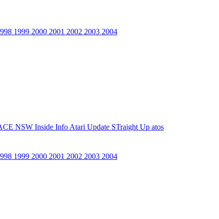
1998
1999
2000
2001
2002
2003
2004
ACE NSW Inside Info
Atari Update
STraight Up
atos
1998
1999
2000
2001
2002
2003
2004