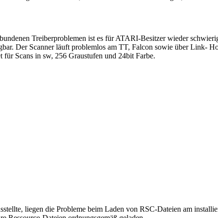
rbundenen Treiberproblemen ist es für ATARI-Besitzer wieder schwier
r. Der Scanner läuft problemlos am TT, Falcon sowie über Link- Hos
 für Scans in sw, 256 Graustufen und 24bit Farbe.
stellte, liegen die Probleme beim Laden von RSC-Dateien am installie
re Ressource-Dateien ordnungsgemäß geladen.