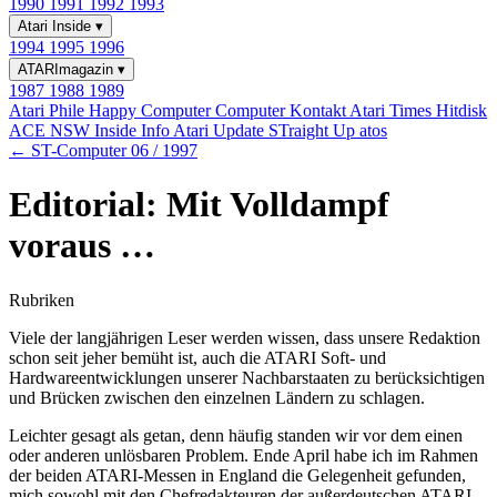
1990
1991
1992
1993
Atari Inside
▾
1994
1995
1996
ATARImagazin
▾
1987
1988
1989
Atari Phile
Happy Computer
Computer Kontakt
Atari Times
Hitdisk
ACE NSW Inside Info
Atari Update
STraight Up
atos
← ST-Computer 06 / 1997
Editorial: Mit Volldampf
voraus …
Rubriken
Viele der langjährigen Leser werden wissen, dass unsere Redaktion
schon seit jeher bemüht ist, auch die ATARI Soft- und
Hardwareentwicklungen unserer Nachbarstaaten zu berücksichtigen
und Brücken zwischen den einzelnen Ländern zu schlagen.
Leichter gesagt als getan, denn häufig standen wir vor dem einen
oder anderen unlösbaren Problem. Ende April habe ich im Rahmen
der beiden ATARI-Messen in England die Gelegenheit gefunden,
mich sowohl mit den Chefredakteuren der außerdeutschen ATARI-