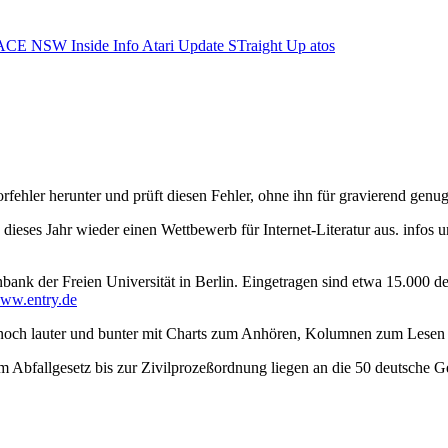
ACE NSW Inside Info
Atari Update
STraight Up
atos
rfehler herunter und prüft diesen Fehler, ohne ihn für gravierend genu
eses Jahr wieder einen Wettbewerb für Internet-Literatur aus. infos u
ank der Freien Universität in Berlin. Eingetragen sind etwa 15.000 deut
www.entry.de
 noch lauter und bunter mit Charts zum Anhören, Kolumnen zum Lese
m Abfallgesetz bis zur Zivilprozeßordnung liegen an die 50 deutsche Ge