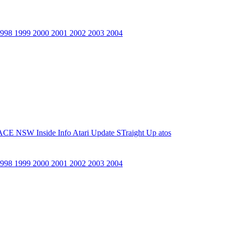
1998
1999
2000
2001
2002
2003
2004
ACE NSW Inside Info
Atari Update
STraight Up
atos
1998
1999
2000
2001
2002
2003
2004