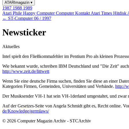
ATARImagazin
▾
1987
1988
1989
Atari Phile
Happy Computer
Computer Kontakt
Atari Times
Hitdisk
← ST-Computer 06 / 1997
Newsticker
Aktuelles
Intel spielt den Fließkommafehler im Pentium Pro als kleinen Prozesso
Wie bekannt wurde, schreiben IBM Deutschland und "Die Zeit" auch di
http://www.zeit.de/littwett
Wenn Sie eine deutsche Firma suchen, finden Sie diese an einer Datenb
Kategorien Firmen, Gemeinden, Universitäten und Verbände.
http://
Der Musiksender VH-1 hat sein VH-1derland umgestaltet, und zwar
Auf der Gesetzes-Seite von Angela Schmidt gibt es, Recht online. Vo
de/Knowledge/germlaws/
© 2026 Computer Magazin Archiv - STCArchiv