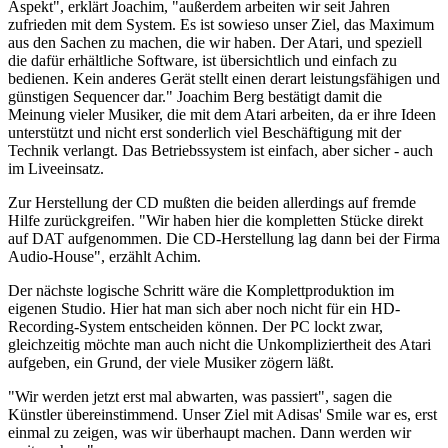
Aspekt", erklärt Joachim, "außerdem arbeiten wir seit Jahren
zufrieden mit dem System. Es ist sowieso unser Ziel, das Maximum
aus den Sachen zu machen, die wir haben. Der Atari, und speziell
die dafür erhältliche Software, ist übersichtlich und einfach zu
bedienen. Kein anderes Gerät stellt einen derart leistungsfähigen und
günstigen Sequencer dar." Joachim Berg bestätigt damit die
Meinung vieler Musiker, die mit dem Atari arbeiten, da er ihre Ideen
unterstützt und nicht erst sonderlich viel Beschäftigung mit der
Technik verlangt. Das Betriebssystem ist einfach, aber sicher - auch
im Liveeinsatz.
Zur Herstellung der CD mußten die beiden allerdings auf fremde
Hilfe zurückgreifen. "Wir haben hier die kompletten Stücke direkt
auf DAT aufgenommen. Die CD-Herstellung lag dann bei der Firma
Audio-House", erzählt Achim.
Der nächste logische Schritt wäre die Komplettproduktion im
eigenen Studio. Hier hat man sich aber noch nicht für ein HD-
Recording-System entscheiden können. Der PC lockt zwar,
gleichzeitig möchte man auch nicht die Unkompliziertheit des Atari
aufgeben, ein Grund, der viele Musiker zögern läßt.
"Wir werden jetzt erst mal abwarten, was passiert", sagen die
Künstler übereinstimmend. Unser Ziel mit Adisas' Smile war es, erst
einmal zu zeigen, was wir überhaupt machen. Dann werden wir