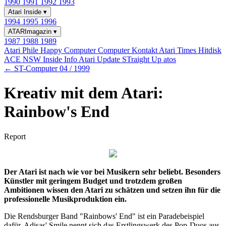
1990
1991
1992
1993
Atari Inside
▾
1994
1995
1996
ATARImagazin
▾
1987
1988
1989
Atari Phile
Happy Computer
Computer Kontakt
Atari Times
Hitdisk
ACE NSW Inside Info
Atari Update
STraight Up
atos
← ST-Computer 04 / 1999
Kreativ mit dem Atari:
Rainbow's End
Report
Der Atari ist nach wie vor bei Musikern sehr beliebt. Besonders
Künstler mit geringem Budget und trotzdem großen
Ambitionen wissen den Atari zu schätzen und setzen ihn für die
professionelle Musikproduktion ein.
Die Rendsburger Band "Rainbows' End" ist ein Paradebeispiel
dafür. Adisas' Smile nennt sich das Erstlingswerk des Pop-Duos aus