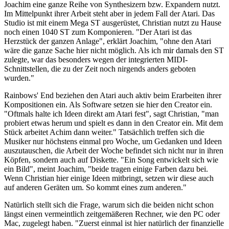
Joachim eine ganze Reihe von Synthesizern bzw. Expandern nutzt.
Im Mittelpunkt ihrer Arbeit steht aber in jedem Fall der Atari. Das
Studio ist mit einem Mega ST ausgerüstet, Christian nutzt zu Hause
noch einen 1040 ST zum Komponieren. "Der Atari ist das
Herzstück der ganzen Anlage", erklärt Joachim, "ohne den Atari
wäre die ganze Sache hier nicht möglich. Als ich mir damals den ST
zulegte, war das besonders wegen der integrierten MIDI-
Schnittstellen, die zu der Zeit noch nirgends anders geboten
wurden."
Rainbows' End beziehen den Atari auch aktiv beim Erarbeiten ihrer
Kompositionen ein. Als Software setzen sie hier den Creator ein.
"Oftmals halte ich Ideen direkt am Atari fest", sagt Christian, "man
probiert etwas herum und spielt es dann in den Creator ein. Mit dem
Stück arbeitet Achim dann weiter." Tatsächlich treffen sich die
Musiker nur höchstens einmal pro Woche, um Gedanken und Ideen
auszutauschen, die Arbeit der Woche befindet sich nicht nur in ihren
Köpfen, sondern auch auf Diskette. "Ein Song entwickelt sich wie
ein Bild", meint Joachim, "beide tragen einige Farben dazu bei.
Wenn Christian hier einige Ideen mitbringt, setzen wir diese auch
auf anderen Geräten um. So kommt eines zum anderen."
Natürlich stellt sich die Frage, warum sich die beiden nicht schon
längst einen vermeintlich zeitgemäßeren Rechner, wie den PC oder
Mac, zugelegt haben. "Zuerst einmal ist hier natürlich der finanzielle