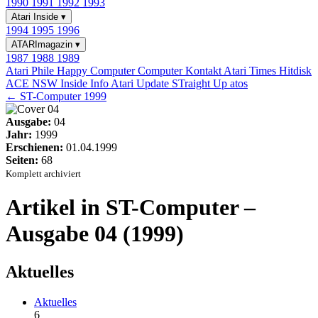
1990
1991
1992
1993
Atari Inside
▾
1994
1995
1996
ATARImagazin
▾
1987
1988
1989
Atari Phile
Happy Computer
Computer Kontakt
Atari Times
Hitdisk
ACE NSW Inside Info
Atari Update
STraight Up
atos
← ST-Computer 1999
Ausgabe:
04
Jahr:
1999
Erschienen:
01.04.1999
Seiten:
68
Komplett archiviert
Artikel in ST-Computer –
Ausgabe 04 (1999)
Aktuelles
Aktuelles
6