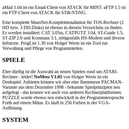
aMail 1.04 ist ein Email-Client von ATACK für MINT. aFTP 1.5 ist
ein FTP-Client von ATACK für STiK/STiNG.
Eine komplette MausNet-Komplettinstallation für TOS-Rechner (2
HD bzw. 3 DD-Disks) ist ebenso in diesem Verzeichnis zu finden.
Es werden installiert: CAT 3.05ss, CATPUTZ 3.04, ST-Guide 1.5,
ST-ZIP 2.6 und Kommata 3.1, nötigenfalls HS-Modem und diverse
Infotexte. ProgList 1.30 von Holger Weets ist ein Tool zur
Verwaltung und Pflege von Programmteilen.
SPIELE
Eher dürftig ist die Auswahl an neuen Spielen rund um ATARI-
Rechner - leider!
NoMess V1.01
von Holger Weets ist ein
Denkspiel. Anbieten können wir aber eine flammneue PACMAN-
Variante aus dem Dezember 1998 - bekannte Spielprinzipien neu
aufgelegt - das kennen wir auch von anderen Rechnerplattformen.
PUZZLE wurde ebenso neu entwickelt in der Programmiersprache
Forth auf einem Milan. Es läuft in 256 Farben in der VGA-
Auflösung.
SYSTEM