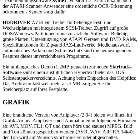
Texterkennungssoftware
Syntex
, Version 1.2. Endlich kann auch
der ATARI-Scanner-Anwender eine ordentliche OCR-Erkennung
bekommen - Syntex sorgt dafür.
HDDRIVER 7.7
ist ein Treiber für beliebige Fest- und
Wechselplatten mit integriertem SCSI-Treiber. Zugriff auf große
DOS/Windows-Partitionen ohne zusätzliche Software. Beliebig
große Platten. Unterstützung von ATAPI-Geräten und DVD-RAMs,
Spezialfunktionen für Zip-und JAZ-Laufwerke, Medienauswurf,
automatisches Parken und Schreibschutz sind die herausragenden
Features dieses unverzichtbaren Programms.
Ein umfangreiches Demo (1.2MB gepackt) zur neuen
Startrack-
Software
samt einem ausführlichen Hypertext bietet das TOS-
Selbstentpackerverzeichnis. Achtung beim Entpacken des Helpfiles:
Das Archiv umfaßt weit mehr als 5 MB -sorgen Sie für
Speicherplatz auf Ihrer Festplatte.
GRAFIK
Eine brandneue Version von Aniplayer (2.04) bieten wir Ihnen im
Grafik-Archiv. Aniplayer spielt Animationen in folgenden Formaten
ab: AVI, MOV, FL1, QT und (man höre und staune) MPEG. Bild
und Ton können gespeichert werden (AVR, WAV, AIF, RA 14k4);
der Ton wird auf Wunsch synchronisiert oder abgeschaltet.