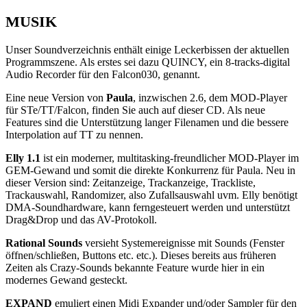
MUSIK
Unser Soundverzeichnis enthält einige Leckerbissen der aktuellen
Programmszene. Als erstes sei dazu QUINCY, ein 8-tracks-digital
Audio Recorder für den Falcon030, genannt.
Eine neue Version von
Paula
, inzwischen 2.6, dem MOD-Player
für STe/TT/Falcon, finden Sie auch auf dieser CD. Als neue
Features sind die Unterstützung langer Filenamen und die bessere
Interpolation auf TT zu nennen.
Elly 1.1
ist ein moderner, multitasking-freundlicher MOD-Player im
GEM-Gewand und somit die direkte Konkurrenz für Paula. Neu in
dieser Version sind: Zeitanzeige, Trackanzeige, Trackliste,
Trackauswahl, Randomizer, also Zufallsauswahl uvm. Elly benötigt
DMA-Soundhardware, kann ferngesteuert werden und unterstützt
Drag&Drop und das AV-Protokoll.
Rational Sounds
versieht Systemereignisse mit Sounds (Fenster
öffnen/schließen, Buttons etc. etc.). Dieses bereits aus früheren
Zeiten als Crazy-Sounds bekannte Feature wurde hier in ein
modernes Gewand gesteckt.
EXPAND
emuliert einen Midi Expander und/oder Sampler für den