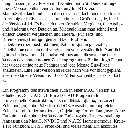
möglich sind je 127 Posten und Konten und
150
Daueraufträge.
Diese Version enthält eine Anbindung für BTX via
Macro/Scriptdatei und ist ab diesem Jahr einfach unersetzlich: die
Eurofähigkeit. Ebenso seit Jahren ein feste Größe ist egale, hier in
der Version 4.1d. Es bietet den komfortablen Vergleich, die Analyse
und Änderung von Dateien an. Mit egale kann man schnell und
einfach Dateien vergleichen und ändern. (Für Text- und
Binärdateien.) Einfügungen sind kein Problem,
Dateikonvertierungsfunktionen, Patchprogrammgenerator,
Dateibäume erstellen und vergleichen srlbstverständlich. Natürlich
gibt es im bewährten Quartalsrhythmus auch diesmal eine neue
Version des monochromen Zeichenprogramms Bellini. Ingo Dehne
hat wieder einige neue Features und jede Menge Bug-Fixes
anzubieten. Eine Farbversion ist leider nach wie vor nicht geplant,
aber die aktuelle Version ist 100% Milan-kompatibel - das ist doch
'was.
Ein Programm, das inzwischen auch in einer MAC-Version zu
erhalten ist: ST-CAD 1.1. Ein 2D-CAD-Programm für
professionelle Konstruktion, dazu multitaskingfahig, bis zu zehn
Zeichnungen, hohe Präzision, GDOS-Ausgabe, umfangreiche
Zeichen-und Editierfunktionen, Objektfang, Ortho. Fang usw. Neue
Funktionen der aktuellen Version: Farbausgabe, Layerverwaltung,
Anpassung an MagiC, NVDI 5 und N.AES Isometriemodus, Kreis-
TTR-Funktion, DHST-ProtokoII und vieles mehr. Ein absolutes