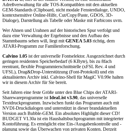
Adreßverwaltung für alle TOS-Kompatiblen mit den aktuellen
GEM-Standards (Clipboard, nicht modale Fensterdialoge, UNDO,
kontextsensitive Online-Hilfe, Cut/Copy/Paste, GDOS, 3D-
Dialoge), Darstellung als Tabelle oder Maske mit Farbicons uvm.
Wer Ahnen und Urahnen auf der historischen Spur verfolgt und
dazu eine Verwaltung der Ergebnisse und den Aufbau des
Stammbaums sehen will, liegt mit
GENEA 5.03
richtig, dem
ATARI-Programm zur Familienforschung.
Calvino 1.05
ist der universelle Fontselektor. Ausgezeichnet durch
geringen residenten Speicherbedarf (6 KByte), bis zu 8fach
reentrant, flexible Programmierschnittstelle (xFSL Rev. 4 und
UFSL), Drag&Drop-Unterstützung (Font-Protokoll) und ein
aktualisiertes Archiv inkl. Calvino-Shell für MagiC V0.99e halten
wir in diesem Archiv für Sie bereit.
Seit Jahren eine feste Größe unter den Blue Chips der ATARI-
Sharewareprogramme ist
IdeaList v3.90
, das universelle
Textdruckprogramm. Inzwischen funkt das Programm auch mit
NVDI-Druckdialogen und unterstützt in dieser brandaktuellen
Version auch Bubble-GEM. Ein absolutes Highlight dieser CD!
BUDGET VI.30a ist ein Haushaltsbuchprogramm mit integrierter
Kontoführung. Es ermöglicht eine Ein-/Ausgabenkontrolle und -
planung sowie das Überwachen von privaten Konten. Derzeit