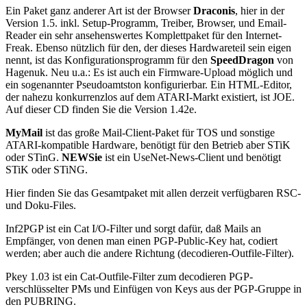
Ein Paket ganz anderer Art ist der Browser
Draconis
, hier in der
Version 1.5. inkl. Setup-Programm, Treiber, Browser, und Email-
Reader ein sehr ansehenswertes Komplettpaket für den Internet-
Freak. Ebenso nützlich für den, der dieses Hardwareteil sein eigen
nennt, ist das Konfigurationsprogramm für den
SpeedDragon
von
Hagenuk. Neu u.a.: Es ist auch ein Firmware-Upload möglich und
ein sogenannter Pseudoamtston konfigurierbar. Ein HTML-Editor,
der nahezu konkurrenzlos auf dem ATARI-Markt existiert, ist JOE.
Auf dieser CD finden Sie die Version 1.42e.
MyMail
ist das große Mail-Client-Paket für TOS und sonstige
ATARI-kompatible Hardware, benötigt für den Betrieb aber STiK
oder STinG.
NEWSie
ist ein UseNet-News-Client und benötigt
STiK oder STiNG.
Hier finden Sie das Gesamtpaket mit allen derzeit verfügbaren RSC-
und Doku-Files.
Inf2PGP ist ein Cat I/O-Filter und sorgt dafür, daß Mails an
Empfänger, von denen man einen PGP-Public-Key hat, codiert
werden; aber auch die andere Richtung (decodieren-Outfile-Filter).
Pkey 1.03 ist ein Cat-Outfile-Filter zum decodieren PGP-
verschlüsselter PMs und Einfügen von Keys aus der PGP-Gruppe in
den PUBRING.