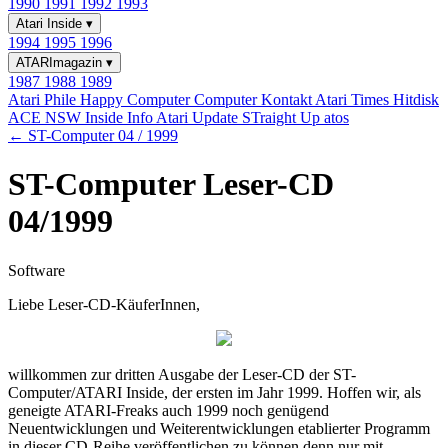
1990
1991
1992
1993
Atari Inside
▾
1994
1995
1996
ATARImagazin
▾
1987
1988
1989
Atari Phile
Happy Computer
Computer Kontakt
Atari Times
Hitdisk
ACE NSW Inside Info
Atari Update
STraight Up
atos
← ST-Computer 04 / 1999
ST-Computer Leser-CD
04/1999
Software
Liebe Leser-CD-KäuferInnen,
willkommen zur dritten Ausgabe der Leser-CD der ST-
Computer/ATARI Inside, der ersten im Jahr 1999. Hoffen wir, als
geneigte ATARI-Freaks auch 1999 noch genügend
Neuentwicklungen und Weiterentwicklungen etablierter Programm
in dieser CD-Reihe veröffentlichen zu können denn nur mit