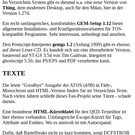
Im Verzeichnis System gibt es diesmal u.a. eine neue Version von
Thing
, dem modernen Desktop, auch für den Milan, hier in der
Version 1.27d.
Ein recht umfangreiches, komfortables
GEM-Setup 1.12
bietet
allgemeine Installations- und Konfigurationsvarianten für TOS-
kompatible Programme. Sehr interessant, unbedingt mal ansehen.
Den Postscript-Interpreter
gemgs 1.2
(Anfang 1999) gibt es ebenso
auf dieser Leser-CD. Es handelt sich um eine überarbeitete Version,
basierend auf ST-GS 3.54 von Tim Gailivan. Integriert ist
ghostscript 5.50, das PS/EPS und PDF verarbeiten kann.
TEXTE
Die letzte "Goodbye" Ausgabe der ATOS (4/98) in Färb-,
Monochrom und HTML-Version finden Sie im Verzeichnis Texte.
Nach vielen Jahren schließt dieses Fan-Projekt seine Türen - schade
darum.
Eine brandneue
HTML-Kürzeldatei
für den QED-Texteditor ist
hier ebenso vorhanden. Umfangreiche Escape-Kürzel für Tags,
Attribute und Entities. Wo es sinnvoll ist mit Autoexpand.
Dafür, daß Bastelfreaks nicht zu kurz kommen, sorgt DCFSTROB