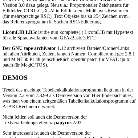
Version 3.0 dazu gelegt. Neu u.a.: Proportionaler Zeichensatz für
Editfelder, CTRL-C,-X,-V in Editfel-dem, Multilayer-Resourcen
(für mehrsprachige RSC), Text-Objekte bis zu 254 Zeichen uvm. -
das Referenzprogramm in Sachen RSC-Editierung.
LicomLIB LB5c
ist die nun komplette(!) LicomLIB mit Hypertext
für alle Sprachvarianten vom GFA-Basic 3.6TT.
Der GNU tape archivator
1.12 archiviert Dateien/Ordner/Links
mit allen Attributen, Zeiten, langen Namen. Compiliert mit gcc 2.8.1
und MiNTlib PL48 (einschließlich opendir-patch für VFAT, fputc-
patch für MagiC/TOS).
DEMOS
Texel
, das mächtige Tabellenkalkulationsprogramm liegt nun in der
Version 2.2 vom 7.3.99 als Demoversion vor. Hier findet sich alles,
was man von einem zeitgemäßen Tabellenkalkulationsprogramm auf
ATARI-Rechnem erwartet.
Nicht fehlen soll auch die Demoversion der
Textverarbeitungsreferenz
papyrus 7.07
.
Sehr interessant ist auch die Demoversion der