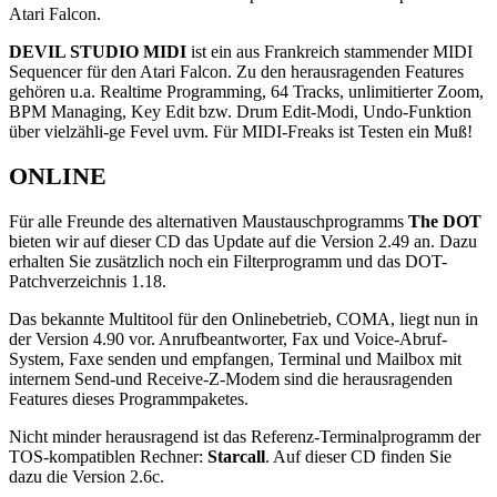
Atari Falcon.
DEVIL STUDIO MIDI
ist ein aus Frankreich stammender MIDI
Sequencer für den Atari Falcon. Zu den herausragenden Features
gehören u.a. Realtime Programming, 64 Tracks, unlimitierter Zoom,
BPM Managing, Key Edit bzw. Drum Edit-Modi, Undo-Funktion
über vielzähli-ge Fevel uvm. Für MIDI-Freaks ist Testen ein Muß!
ONLINE
Für alle Freunde des alternativen Maustauschprogramms
The DOT
bieten wir auf dieser CD das Update auf die Version 2.49 an. Dazu
erhalten Sie zusätzlich noch ein Filterprogramm und das DOT-
Patchverzeichnis 1.18.
Das bekannte Multitool für den Onlinebetrieb, COMA, liegt nun in
der Version 4.90 vor. Anrufbeantworter, Fax und Voice-Abruf-
System, Faxe senden und empfangen, Terminal und Mailbox mit
internem Send-und Receive-Z-Modem sind die herausragenden
Features dieses Programmpaketes.
Nicht minder herausragend ist das Referenz-Terminalprogramm der
TOS-kompatiblen Rechner:
Starcall
. Auf dieser CD finden Sie
dazu die Version 2.6c.