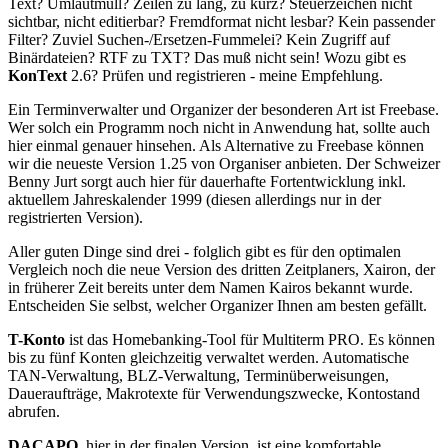
Text? Umlautmüll? Zeilen zu lang, zu kurz? Steuerzeichen nicht
sichtbar, nicht editierbar? Fremdformat nicht lesbar? Kein passender
Filter? Zuviel Suchen-/Ersetzen-Fummelei? Kein Zugriff auf
Binärdateien? RTF zu TXT? Das muß nicht sein! Wozu gibt es
KonText
2.6? Prüfen und registrieren - meine Empfehlung.
Ein Terminverwalter und Organizer der besonderen Art ist Freebase.
Wer solch ein Programm noch nicht in Anwendung hat, sollte auch
hier einmal genauer hinsehen. Als Alternative zu Freebase können
wir die neueste Version 1.25 von Organiser anbieten. Der Schweizer
Benny Jurt sorgt auch hier für dauerhafte Fortentwicklung inkl.
aktuellem Jahreskalender 1999 (diesen allerdings nur in der
registrierten Version).
Aller guten Dinge sind drei - folglich gibt es für den optimalen
Vergleich noch die neue Version des dritten Zeitplaners, Xairon, der
in früherer Zeit bereits unter dem Namen Kairos bekannt wurde.
Entscheiden Sie selbst, welcher Organizer Ihnen am besten gefällt.
T-Konto
ist das Homebanking-Tool für Multiterm PRO. Es können
bis zu fünf Konten gleichzeitig verwaltet werden. Automatische
TAN-Verwaltung, BLZ-Verwaltung, Terminüberweisungen,
Daueraufträge, Makrotexte für Verwendungszwecke, Kontostand
abrufen.
DACAPO
, hier in der finalen Version, ist eine komfortable