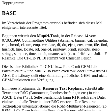
Topprogramm.
BASE
Im Verzeichnis der Programmierertools befinden sich dieses Mal
einige sehr interessante Titel:
Beginnen wir mit den
Mupfel-Tools
, in der Release 14 vom
07.03.1999. Commandline-Utilities (absname, banner, cal, calendar,
cat, chmod, cksum, emp. crc, date, df, du, eject, env, error, file, find,
hushictl, line, locate, od, one-of, printenv, printf, runopts, sleep,
strings, sum, tee, time, touch, uname, what) - natürlich von Julian F.
Reschke. Die CF-Lib PL 10 stammt von Christian Felsch.
Dies ist eine Bibliothek für GNU bzw. Pure C mit GEM-Lib
Patchlevel>=37 und MiNT-Lib Patchlevel>=48 oder Pure-Libs/MT
AES. Die Library stellt eine Sammlung nützlicher GEM- und nicht-
GEM-Funktionen zur Verfügung.
Ein neues Programm, der
Resource Text-Replacer
, schreibt alle
Texte einer RSC (Buttontexte, Iconbeschriftungen etc.) in eine
ASCII-Datei (*.rtr). Selbstverständlich kann RTR solch eine Datei
einlesen und alle Texte in einer RSC ersetzen. Der Resource
Textreplacer unterstützt ebenso die RSM-Multilayer-Resourcen (ab
RSM v3.0). Dazu haben wir Ihnen den Resour-ceMaster in der