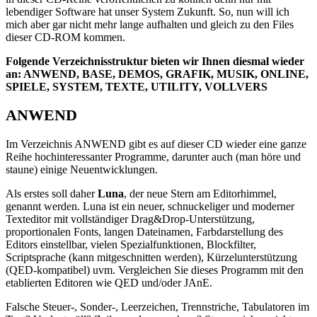
lebendiger Software hat unser System Zukunft. So, nun will ich
mich aber gar nicht mehr lange aufhalten und gleich zu den Files
dieser CD-ROM kommen.
Folgende Verzeichnisstruktur bieten wir Ihnen diesmal wieder
an: ANWEND, BASE, DEMOS, GRAFIK, MUSIK, ONLINE,
SPIELE, SYSTEM, TEXTE, UTILITY, VOLLVERS
ANWEND
Im Verzeichnis ANWEND gibt es auf dieser CD wieder eine ganze
Reihe hochinteressanter Programme, darunter auch (man höre und
staune) einige Neuentwicklungen.
Als erstes soll daher
Luna
, der neue Stern am Editorhimmel,
genannt werden. Luna ist ein neuer, schnuckeliger und moderner
Texteditor mit vollständiger Drag&Drop-Unterstützung,
proportionalen Fonts, langen Dateinamen, Farbdarstellung des
Editors einstellbar, vielen Spezialfunktionen, Blockfilter,
Scriptsprache (kann mitgeschnitten werden), Kürzelunterstützung
(QED-kompatibel) uvm. Vergleichen Sie dieses Programm mit den
etablierten Editoren wie QED und/oder JAnE.
Falsche Steuer-, Sonder-, Leerzeichen, Trennstriche, Tabulatoren im