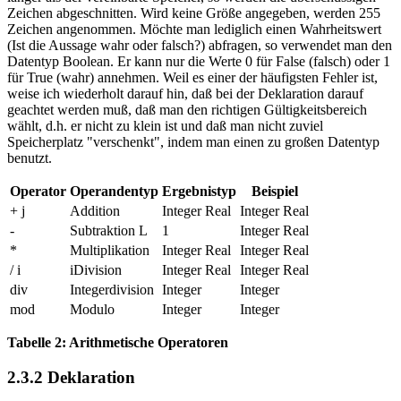
Zeichen abgeschnitten. Wird keine Größe angegeben, werden 255
Zeichen angenommen. Möchte man lediglich einen Wahrheitswert
(Ist die Aussage wahr oder falsch?) abfragen, so verwendet man den
Datentyp Boolean. Er kann nur die Werte 0 für False (falsch) oder 1
für True (wahr) annehmen. Weil es einer der häufigsten Fehler ist,
weise ich wiederholt darauf hin, daß bei der Deklaration darauf
geachtet werden muß, daß man den richtigen Gültigkeitsbereich
wählt, d.h. er nicht zu klein ist und daß man nicht zuviel
Speicherplatz "verschenkt", indem man einen zu großen Datentyp
benutzt.
Operator
Operandentyp
Ergebnistyp
Beispiel
+ j
Addition
Integer Real
Integer Real
-
Subtraktion L
1
Integer Real
*
Multiplikation
Integer Real
Integer Real
/ i
iDivision
Integer Real
Integer Real
div
Integerdivision
Integer
Integer
mod
Modulo
Integer
Integer
Tabelle 2: Arithmetische Operatoren
2.3.2 Deklaration