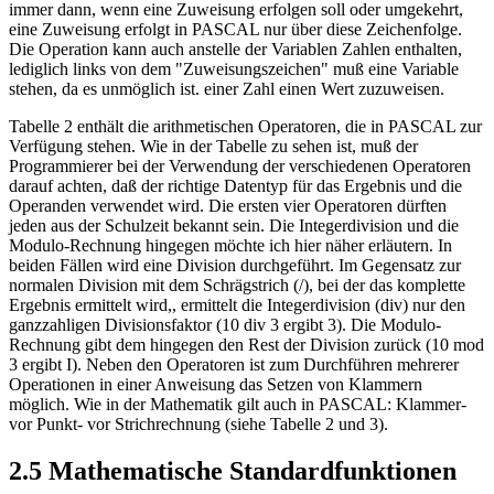
immer dann, wenn eine Zuweisung erfolgen soll oder umgekehrt,
eine Zuweisung erfolgt in PASCAL nur über diese Zeichenfolge.
Die Operation kann auch anstelle der Variablen Zahlen enthalten,
lediglich links von dem "Zuweisungszeichen" muß eine Variable
stehen, da es unmöglich ist. einer Zahl einen Wert zuzuweisen.
Tabelle 2 enthält die arithmetischen Operatoren, die in PASCAL zur
Verfügung stehen. Wie in der Tabelle zu sehen ist, muß der
Programmierer bei der Verwendung der verschiedenen Operatoren
darauf achten, daß der richtige Datentyp für das Ergebnis und die
Operanden verwendet wird. Die ersten vier Operatoren dürften
jeden aus der Schulzeit bekannt sein. Die Integerdivision und die
Modulo-Rechnung hingegen möchte ich hier näher erläutern. In
beiden Fällen wird eine Division durchgeführt. Im Gegensatz zur
normalen Division mit dem Schrägstrich (/), bei der das komplette
Ergebnis ermittelt wird,, ermittelt die Integerdivision (div) nur den
ganzzahligen Divisionsfaktor (10 div 3 ergibt 3). Die Modulo-
Rechnung gibt dem hingegen den Rest der Division zurück (10 mod
3 ergibt I). Neben den Operatoren ist zum Durchführen mehrerer
Operationen in einer Anweisung das Setzen von Klammern
möglich. Wie in der Mathematik gilt auch in PASCAL: Klammer-
vor Punkt- vor Strichrechnung (siehe Tabelle 2 und 3).
2.5 Mathematische Standardfunktionen