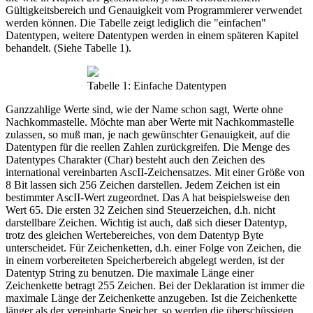
Gültigkeitsbereich und Genauigkeit vom Programmierer verwendet
werden können. Die Tabelle zeigt lediglich die "einfachen"
Datentypen, weitere Datentypen werden in einem späteren Kapitel
behandelt. (Siehe Tabelle 1).
Tabelle 1: Einfache Datentypen
Ganzzahlige Werte sind, wie der Name schon sagt, Werte ohne
Nachkommastelle. Möchte man aber Werte mit Nachkommastelle
zulassen, so muß man, je nach gewünschter Genauigkeit, auf die
Datentypen für die reellen Zahlen zurückgreifen. Die Menge des
Datentypes Charakter (Char) besteht auch den Zeichen des
international vereinbarten AscII-Zeichensatzes. Mit einer Größe von
8 Bit lassen sich 256 Zeichen darstellen. Jedem Zeichen ist ein
bestimmter AscII-Wert zugeordnet. Das A hat beispielsweise den
Wert 65. Die ersten 32 Zeichen sind Steuerzeichen, d.h. nicht
darstellbare Zeichen. Wichtig ist auch, daß sich dieser Datentyp,
trotz des gleichen Wertebereiches, von dem Datentyp Byte
unterscheidet. Für Zeichenketten, d.h. einer Folge von Zeichen, die
in einem vorbereiteten Speicherbereich abgelegt werden, ist der
Datentyp String zu benutzen. Die maximale Länge einer
Zeichenkette betragt 255 Zeichen. Bei der Deklaration ist immer die
maximale Länge der Zeichenkette anzugeben. Ist die Zeichenkette
länger als der vereinbarte Speicher, so werden die überschüssigen