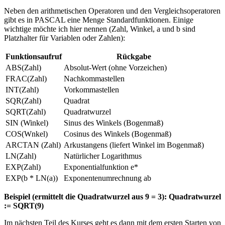
Neben den arithmetischen Operatoren und den Vergleichsoperatoren
gibt es in PASCAL eine Menge Standardfunktionen. Einige
wichtige möchte ich hier nennen (Zahl, Winkel, a und b sind
Platzhalter für Variablen oder Zahlen):
Funktionsaufruf
Rückgabe
ABS(Zahl)
Absolut-Wert (ohne Vorzeichen)
FRAC(Zahl)
Nachkommastellen
INT(Zahl)
Vorkommastellen
SQR(Zahl)
Quadrat
SQRT(Zahl)
Quadratwurzel
SIN (Winkel)
Sinus des Winkels (Bogenmaß)
COS(Wnkel)
Cosinus des Winkels (Bogenmaß)
ARCTAN (Zahl)
Arkustangens (liefert Winkel im Bogenmaß)
LN(Zahl)
Natürlicher Logarithmus
EXP(Zahl)
Exponentialfunktion e*
EXP(b * LN(a))
Exponentenumrechnung ab
Beispiel (ermittelt die Quadratwurzel aus 9 = 3): Quadratwurzel
:= SQRT(9)
Im nächsten Teil des Kurses geht es dann mit dem ersten Starten von