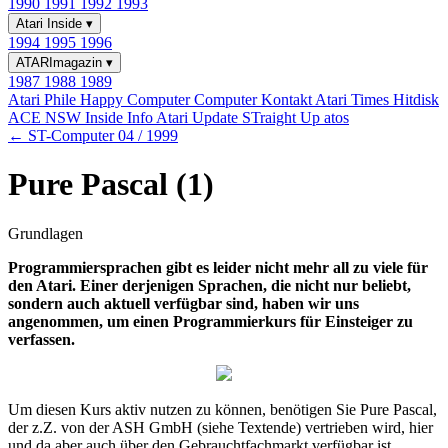
1990
1991
1992
1993
Atari Inside
▾
1994
1995
1996
ATARImagazin
▾
1987
1988
1989
Atari Phile
Happy Computer
Computer Kontakt
Atari Times
Hitdisk
ACE NSW Inside Info
Atari Update
STraight Up
atos
← ST-Computer 04 / 1999
Pure Pascal (1)
Grundlagen
Programmiersprachen gibt es leider nicht mehr all zu viele für
den Atari. Einer derjenigen Sprachen, die nicht nur beliebt,
sondern auch aktuell verfügbar sind, haben wir uns
angenommen, um einen Programmierkurs für Einsteiger zu
verfassen.
Um diesen Kurs aktiv nutzen zu können, benötigen Sie Pure Pascal,
der z.Z. von der ASH GmbH (siehe Textende) vertrieben wird, hier
und da aber auch über den Gebrauchtfachmarkt verfügbar ist.