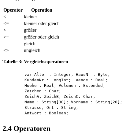
Operator
Operation
<
kleiner
<=
kleiner oder gleich
>
größer
>=
größer oder gleich
=
gleich
<>
ungleich
Tabelle 3: Vergleichsoperatoren
	var Alter : Integer; HausNr : Byte;

	KundenNr : LongInt; Laenge : Real;

	Hoehe : Real; Volumen : Extended; 

	Zeichen : Char; 

	ZeichA, ZeichB, ZeichC: Char;

	Name : String[30]; Vorname : String[20]; 

	Strasse, Ort : String; 

2.4 Operatoren