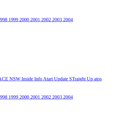
1998
1999
2000
2001
2002
2003
2004
ACE NSW Inside Info
Atari Update
STraight Up
atos
1998
1999
2000
2001
2002
2003
2004