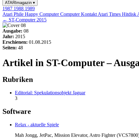
ATARImagazin
▾
1987
1988
1989
Atari Phile
Happy Computer
Computer Kontakt
Atari Times
Hitdisk
← ST-Computer 2015
Ausgabe:
08
Jahr:
2015
Erschienen:
01.08.2015
Seiten:
48
Artikel in ST-Computer – Ausga
Rubriken
Editorial: Spekulationsobjekt Jaguar
3
Software
Relax - aktuelle Spiele
Mah Jongg, JetPac, Mission Elevator, Astro Fighter (VCS7800