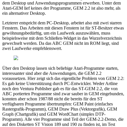
dem Desktop und Anwendungsprogrammen erwerben. Unter dem
Atari-GEM lief keines der Programme, GEM 2.2 ist also mehr, als
ein alternativer Desktop.
Letzterer entspricht dem PC-Desktop, arbeitet also mit zwei starren
Fenstern. Das Arbeiten mit diesen Fenstern ist für ST-Besitzer etwas
gewöhnungsbedürftig, um ein Laufwerk auszuwählen, muss
beispielsweise mit dem Schließen-Widget in das Wurzelverzeichnis
gewechselt werden. Da das ABC GEM nicht im ROM liegt, sind
zwei Laufwerke empfehlenswert.
Über den Desktop lassen sich beliebige Atari-Programme starten,
interessanter sind aber die Anwendungen, die GEM 2.2
voraussetzen. Hier zeigt sich das eigentliche Problem von GEM 2.2:
Es gab keine Unterstützung durch PC-Entwickler. Weder Artline
noch den Ventura Publisher gab es für das ST-GEM 2.2, die von
ABC portierten Programme sind zwar sauber in GEM eingebunden,
konnten aber schon 1987/88 nicht die bereits für den ST
verfügbaren Programme übertrumpfen: GEM Paint (einfaches
Rastergrafik-Programm), GEM Draw Plus (Vektorgrafik), GEM
Graph (Chartgrafik) und GEM WordChart (simples DTP-
Programm). Alle vier Programme sind Teil der GEM-2.2-Demo, die
auf den Disketten ST Vision 189 und 190 zu finden ist, im Test