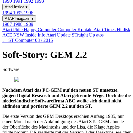
1990
1991
1992
1993
Atari Inside
▾
1994
1995
1996
ATARImagazin
▾
1987
1988
1989
Atari Phile
Happy Computer
Computer Kontakt
Atari Times
Hitdisk
ACE NSW Inside Info
Atari Update
STraight Up
atos
← ST-Computer 08 / 2015
Soft-Story: GEM 2.2
Software
Nachdem Atari das PC-GEM auf den neuen ST umsetzte,
gingen Digital Research und Atari getrennte Wege. Doch die die
niederländische Softwarefirma ABC wollte sich damit nicht
abfinden und portierte GEM 2.2 auf den ST.
Die erste Version des GEM-Desktops erschien Anfang 1985, nur
einen Monat nach der Ankündigung des Atari STs. GEM ähnelte
der Oberfläche des Macintoshs und der Lisa, die Klage Apples
folgte prompt. DR reagierte mit der Version 2 des Desktops, welcher