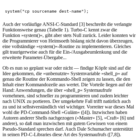
Auch der vorläufige ANSI-C-Standard [3] beschreibt die verlangte
Funktionsweise genau (Tabelle 1). Turbo-C kennt zwar die
Funktion »system()«, gibt aber stets Null zurück. Leider konnten wir
die Programmierer von Heimsoeth bislang nicht davon überzeugen,
eine vollständige »system()«-Routine zu implementieren. Gleiches
gilt traurigerweise auch für die Ein-/Ausgabeumlenkung und die
erweiterte Parameter-Übergabe...
Ob es nun so geplant war oder nicht — findige Köpfe sind auf die
Idee gekommen, die »unbenutzte« Systemvariable »shell_p« auf
genau die Routine der Kommando-Shell zeigen zu lassen, die den
Inhalt einer Kommandozeile aus wertet. Die Vorteile liegen auf der
Hand: Anwendungen, die über »shell_p« Systemaufrufe
vornehmen, sind schneller zu programmieren und zudem leichter
nach UNIX zu portieren. Der umgekehrte Fall trifft natürlich auch
zu und ist selbstverständlich viel wichtiger. Vorreiter war dieses Mal
wohl die PD-Command-Shell »Guläm« ([4]). Inzwischen haben
Autoren anderer Shells nachgezogen (»Master« [5], »Craft« [6] und
andere), so daß man inzwischen mit gutem Gewissen von einem
Pseudo-Standard sprechen darf. Auch Dale Schumacher unterstützt
in seinen PD-C-Libraries diese Art des Systemaufrufs ([7,8]).