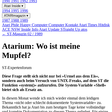
1990
1991
1992
1993
Atari Inside
▾
1994
1995
1996
ATARImagazin
▾
1987
1988
1989
Atari Phile
Happy Computer
Computer Kontakt
Atari Times
Hitdisk
ACE NSW Inside Info
Atari Update
STraight Up
atos
← ST-Magazin 02 / 1989
Atarium: Wo ist meine
Mupfel?
ST-Expertenforum
Diese Frage stellt sich nicht nur bei »Urmel aus dem Eis«,
sondern auch beim Versuch von UNIX-Freaks, auf dem ST die
Funktion »system()« aufzurufen. Die System-Variable »Shell«
bietet sich als Ersatz an.
In diesem Monat wende ich mich wieder einmal dem leidigen
Thema »nicht oder schlecht dokumentierte Systemvariable« zu.
Bekanntlich hat ja Atari bis zum heutigen Tage keine vollständige
und korrekte Dokumentation zu diesem Thema geliefert. Für einige