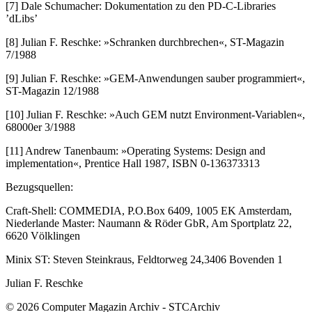
[7] Dale Schumacher: Dokumentation zu den PD-C-Libraries
’dLibs’
[8] Julian F. Reschke: »Schranken durchbrechen«, ST-Magazin
7/1988
[9] Julian F. Reschke: »GEM-Anwendungen sauber programmiert«,
ST-Magazin 12/1988
[10] Julian F. Reschke: »Auch GEM nutzt Environment-Variablen«,
68000er 3/1988
[11] Andrew Tanenbaum: »Operating Systems: Design and
implementation«, Prentice Hall 1987, ISBN 0-136373313
Bezugsquellen:
Craft-Shell: COMMEDIA, P.O.Box 6409, 1005 EK Amsterdam,
Niederlande Master: Naumann & Röder GbR, Am Sportplatz 22,
6620 Völklingen
Minix ST: Steven Steinkraus, Feldtorweg 24,3406 Bovenden 1
Julian F. Reschke
© 2026 Computer Magazin Archiv - STCArchiv