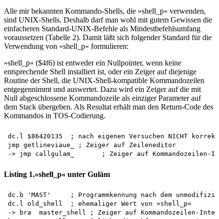
Alle mir bekannten Kommando-Shells, die »shell_p« verwenden,
sind UNIX-Shells. Deshalb darf man wohl mit gutem Gewissen die
einfacheren Standard-UNIX-Befehle als Mindestbefehlsumfang
voraussetzen (Tabelle 2). Damit läßt sich folgender Standard für die
Verwendung von »shell_p« formulieren:
»shell_p« ($4f6) ist entweder ein Nullpointer, wenn keine
entsprechende Shell installiert ist, oder ein Zeiger auf diejenige
Routine der Shell, die UNIX-Shell-kompatible Kommandozeilen
entgegennimmt und auswertet. Dazu wird ein Zeiger auf die mit
Null abgeschlossene Kommandozeile als einziger Parameter auf
dem Stack übergeben. Als Resultat erhält man den Return-Code des
Kommandos in TOS-Codierung.
dc.l $86420135	; nach eigenen Versuchen NICHT korrekt, ausprobieren! 

jmp getlineviaue_ ; Zeiger auf Zeileneditor 

Listing 1.»shell_p« unter Guläm
dc.b 'MAST'	; Programmkennung nach dem unmodifizierten Braner-Verfahren (siehe auch [6]) 

dc.l old_shell	; ehemaliger Wert von »shell_p«

-> bra	master_shell ; Zeiger auf Kommandozeilen-Interpreter; »shell_p« zeigt auf diesen Branch-Befehl 
