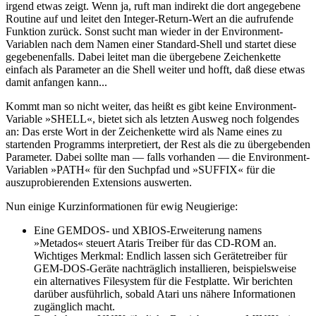
irgend etwas zeigt. Wenn ja, ruft man indirekt die dort angegebene
Routine auf und leitet den Integer-Return-Wert an die aufrufende
Funktion zurück. Sonst sucht man wieder in der Environment-
Variablen nach dem Namen einer Standard-Shell und startet diese
gegebenenfalls. Dabei leitet man die übergebene Zeichenkette
einfach als Parameter an die Shell weiter und hofft, daß diese etwas
damit anfangen kann...
Kommt man so nicht weiter, das heißt es gibt keine Environment-
Variable »SHELL«, bietet sich als letzten Ausweg noch folgendes
an: Das erste Wort in der Zeichenkette wird als Name eines zu
startenden Programms interpretiert, der Rest als die zu übergebenden
Parameter. Dabei sollte man — falls vorhanden — die Environment-
Variablen »PATH« für den Suchpfad und »SUFFIX« für die
auszuprobierenden Extensions auswerten.
Nun einige Kurzinformationen für ewig Neugierige:
Eine GEMDOS- und XBIOS-Erweiterung namens
»Metados« steuert Ataris Treiber für das CD-ROM an.
Wichtiges Merkmal: Endlich lassen sich Gerätetreiber für
GEM-DOS-Geräte nachträglich installieren, beispielsweise
ein alternatives Filesystem für die Festplatte. Wir berichten
darüber ausführlich, sobald Atari uns nähere Informationen
zugänglich macht.