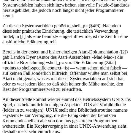
Systemvariablen haben sich inzwischen sinnvolle Pseudo-Standards
herausgebildet, die jedoch noch längst nicht jeder Programmierer
kennt.
Zu diesen Systemvariablen gehört »_shell_p« ($4f6). Nachdem
diese sehr praktische Einrichtung, die tatsächlich Verwendung
findet, in [1] als »nie benutzt« eingestuft wurde, ist die Zeit für eine
ausführliche Erläuterung reif.
Bereits in der ersten und bisher einzigen Atari-Dokumentation ([2])
gab Landon Dyer (Autor des Atari-Assemblers »Mad-Mac«) die
offizielle Bezeichnung »shell_p« vor. Die Erläuterung (Zitat)
»points to shell-specific context« ist — wenn schon nicht falsch —
auf keinen Fall sonderlich hilfreich. Offenbar wußte man selbst bei
Atari nicht genau, was es mit dieser Systemvariablen auf sich hat,
oder es war jedem klar, so daß sich keiner die Mühe machte, den
Rest der Programmiererwelt zu erleuchten.
An dieser Stelle kommt wieder einmal das Betriebssystem UNIX ins
Spiel, das bekanntlich in einigen Aspekten TOS als Vorbild diente
(leider in zu wenigen). UNIX stellt eine Bibliotheksroutine namens
»systemO« zur Verfügung, die die Fähigkeiten der benutzten
Kommandoshell an alle von dort aus gestarteten Programmen
weiterreicht. Ein Kopiervorgang in einer UNIX-Anwendung sieht
deshalb meist sehr einfach aus: