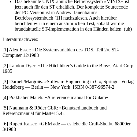
Das bekannte UNIX-ähnliche Betriebssystem »MINIX« ist
jetzt auch für den ST erhältlich. Der komplette Sourcecode
der PC-Version ist in Andrew Tanenbaums
Betriebssystembuch [11] nachzulesen. Auch hierüber
berichten wir in einem ausführlichen Test, sobald wir die
brandaktuelle ST-Implementation in den Händen halten, (uh)
Literaturnachweis:
[1] Alex Esser: »Die Systemvariablen des TOS, Teil 2«, ST-
Computer 12/1988
[2] Landon Dyer: »The Hitchhiker’s Guide to the Bios«, Atari Corp.
1985
[3] Darnell/Margoiis: »Software Engineering in C«, Springer Verlag
Heidelberg — Berlin — New York, ISBN 0-387-96574-2
[4] Prakhaber Mateti: »A reference manual for Guläm«
[5] Naumann & Röder GbR: »Benutzerhandbuch und
Referenzmanual für Master 5.4«
[6] Rupert Kaiser: »GEM ade — es lebe die Craft-Shell«, 68000er
3/1988