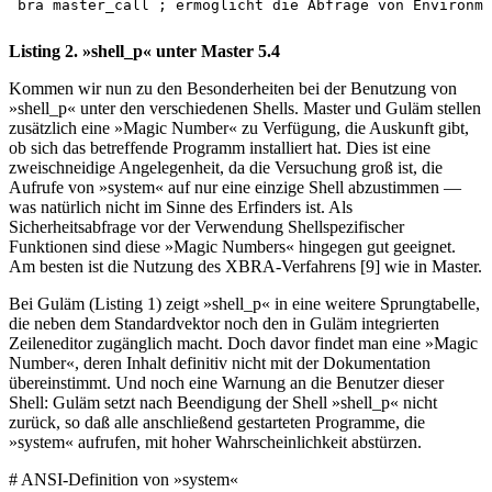
Listing 2. »shell_p« unter Master 5.4
Kommen wir nun zu den Besonderheiten bei der Benutzung von
»shell_p« unter den verschiedenen Shells. Master und Guläm stellen
zusätzlich eine »Magic Number« zu Verfügung, die Auskunft gibt,
ob sich das betreffende Programm installiert hat. Dies ist eine
zweischneidige Angelegenheit, da die Versuchung groß ist, die
Aufrufe von »system« auf nur eine einzige Shell abzustimmen —
was natürlich nicht im Sinne des Erfinders ist. Als
Sicherheitsabfrage vor der Verwendung Shellspezifischer
Funktionen sind diese »Magic Numbers« hingegen gut geeignet.
Am besten ist die Nutzung des XBRA-Verfahrens [9] wie in Master.
Bei Guläm (Listing 1) zeigt »shell_p« in eine weitere Sprungtabelle,
die neben dem Standardvektor noch den in Guläm integrierten
Zeileneditor zugänglich macht. Doch davor findet man eine »Magic
Number«, deren Inhalt definitiv nicht mit der Dokumentation
übereinstimmt. Und noch eine Warnung an die Benutzer dieser
Shell: Guläm setzt nach Beendigung der Shell »shell_p« nicht
zurück, so daß alle anschließend gestarteten Programme, die
»system« aufrufen, mit hoher Wahrscheinlichkeit abstürzen.
# ANSI-Definition von »system«