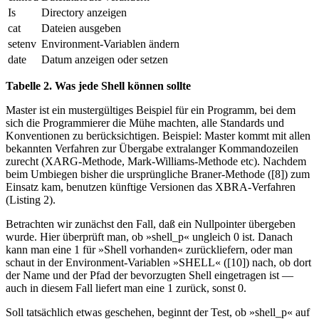
Is
Directory anzeigen
cat
Dateien ausgeben
setenv
Environment-Variablen ändern
date
Datum anzeigen oder setzen
Tabelle 2. Was jede Shell können sollte
Master ist ein mustergültiges Beispiel für ein Programm, bei dem
sich die Programmierer die Mühe machten, alle Standards und
Konventionen zu berücksichtigen. Beispiel: Master kommt mit allen
bekannten Verfahren zur Übergabe extralanger Kommandozeilen
zurecht (XARG-Methode, Mark-Williams-Methode etc). Nachdem
beim Umbiegen bisher die ursprüngliche Braner-Methode ([8]) zum
Einsatz kam, benutzen künftige Versionen das XBRA-Verfahren
(Listing 2).
Betrachten wir zunächst den Fall, daß ein Nullpointer übergeben
wurde. Hier überprüft man, ob »shell_p« ungleich 0 ist. Danach
kann man eine 1 für »Shell vorhanden« zurückliefern, oder man
schaut in der Environment-Variablen »SHELL« ([10]) nach, ob dort
der Name und der Pfad der bevorzugten Shell eingetragen ist —
auch in diesem Fall liefert man eine 1 zurück, sonst 0.
Soll tatsächlich etwas geschehen, beginnt der Test, ob »shell_p« auf