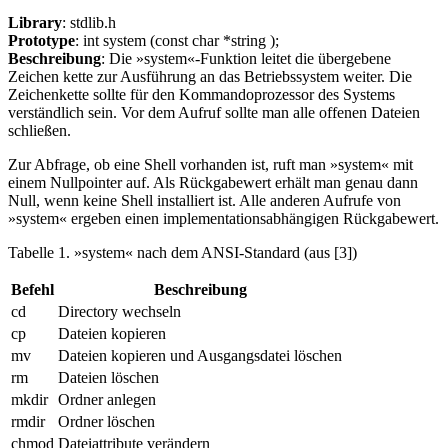
Library
: stdlib.h
Prototype
: int system (const char *string );
Beschreibung
: Die »system«-Funktion leitet die übergebene
Zeichen kette zur Ausführung an das Betriebssystem weiter. Die
Zeichenkette sollte für den Kommandoprozessor des Systems
verständlich sein. Vor dem Aufruf sollte man alle offenen Dateien
schließen.
Zur Abfrage, ob eine Shell vorhanden ist, ruft man »system« mit
einem Nullpointer auf. Als Rückgabewert erhält man genau dann
Null, wenn keine Shell installiert ist. Alle anderen Aufrufe von
»system« ergeben einen implementationsabhängigen Rückgabewert.
Tabelle 1. »system« nach dem ANSI-Standard (aus [3])
Befehl
Beschreibung
cd
Directory wechseln
cp
Dateien kopieren
mv
Dateien kopieren und Ausgangsdatei löschen
rm
Dateien löschen
mkdir
Ordner anlegen
rmdir
Ordner löschen
chmod
Dateiattribute verändern