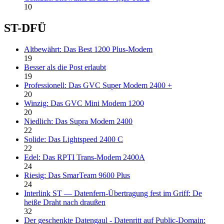
10
ST-DFÜ
Altbewährt: Das Best 1200 Plus-Modem
19
Besser als die Post erlaubt
19
Professionell: Das GVC Super Modem 2400 +
20
Winzig: Das GVC Mini Modem 1200
20
Niedlich: Das Supra Modem 2400
22
Solide: Das Lightspeed 2400 C
22
Edel: Das RPTI Trans-Modem 2400A
24
Riesig: Das SmarTeam 9600 Plus
24
Interlink ST — Datenfern-Übertragung fest im Griff: De
heiße Draht nach draußen
32
Der geschenkte Datengaul - Datenritt auf Public-Domain: