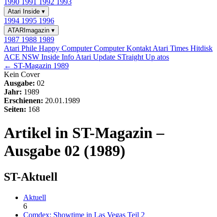
1990
1991
1992
1993
Atari Inside
▾
1994
1995
1996
ATARImagazin
▾
1987
1988
1989
Atari Phile
Happy Computer
Computer Kontakt
Atari Times
Hitdisk
ACE NSW Inside Info
Atari Update
STraight Up
atos
← ST-Magazin 1989
Kein Cover
Ausgabe:
02
Jahr:
1989
Erschienen:
20.01.1989
Seiten:
168
Artikel in ST-Magazin –
Ausgabe 02 (1989)
ST-Aktuell
Aktuell
6
Comdex: Showtime in Las Vegas Teil 2