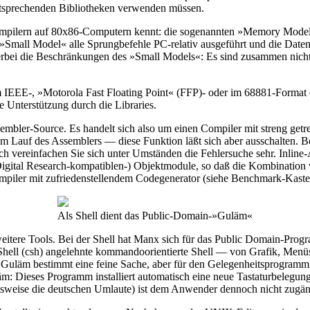
entsprechenden Bibliotheken verwenden müssen.
Compilern auf 80x86-Computern kennt: die sogenannten »Memory Models
mall Model« alle Sprungbefehle PC-relativ ausgeführt und die Daten ü
rbei die Beschränkungen des »Small Models«: Es sind zusammen nicht 
 im IEEE-, »Motorola Fast Floating Point« (FFP)- oder im 68881-Format 
e Unterstützung durch die Libraries.
bler-Source. Es handelt sich also um einen Compiler mit streng getre
m Lauf des Assemblers — diese Funktion läßt sich aber ausschalten. 
h vereinfachen Sie sich unter Umständen die Fehlersuche sehr. Inlin
Digital Research-kompatiblen-) Objektmodule, so daß die Kombination 
ompiler mit zufriedenstellendem Codegenerator (siehe Benchmark-Kaste
Als Shell dient das Public-Domain-»Guläm«
weitere Tools. Bei der Shell hat Manx sich für das Public Domain-Pro
-Shell (csh) angelehnte kommandoorientierte Shell — von Grafik, Menüs
st Guläm bestimmt eine feine Sache, aber für den Gelegenheitsprogramm
läm: Dieses Programm installiert automatisch eine neue Tastaturbelegun
ielsweise die deutschen Umlaute) ist dem Anwender dennoch nicht zu