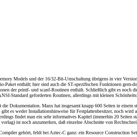
ory Models und der 16/32-Bit-Umschaltung übrigens in vier Versionen b
io-Paket enthält; hier sind auch die ST-spezifischen Funktionen gem-do
ionen der printf- und scanf-Routinen enthält. Schließlich gibt es noch
NSI-Standard geforderten Routinen, allerdings mit kleinen Schönheits
st die Dokumentation. Manx hat insgesamt knapp 600 Seiten in einem 
gibt es weder Installationshinweise für Festplattenbesitzer, noch wird
dings findet man ein sehr informatives Kapitel (immerhin 20 Seiten s
 vorlag) ist noch anzumerken, daß einzelne Abschnitte von Rechtschr
mpiler gehört, fehlt bei Aztec-C ganz: ein Resource Construction Set. 