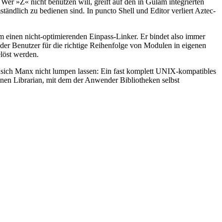
er »Z« nicht benutzen will, greift auf den in Guläm integrierten
ändlich zu bedienen sind. In puncto Shell und Editor verliert Aztec-
 einen nicht-optimierenden Einpass-Linker. Er bindet also immer
der Benutzer für die richtige Reihenfolge von Modulen in eigenen
löst werden.
at sich Manx nicht lumpen lassen: Ein fast komplett UNIX-kompatibles
inen Librarian, mit dem der Anwender Bibliotheken selbst