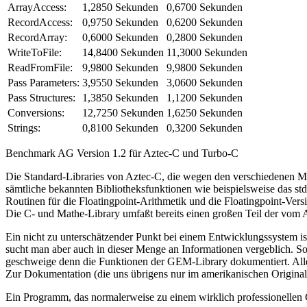
ArrayAccess:
1,2850 Sekunden
0,6700 Sekunden
RecordAccess:
0,9750 Sekunden
0,6200 Sekunden
RecordArray:
0,6000 Sekunden
0,2800 Sekunden
WriteToFile:
14,8400 Sekunden
11,3000 Sekunden
ReadFromFile:
9,9800 Sekunden
9,9800 Sekunden
Pass Parameters:
3,9550 Sekunden
3,0600 Sekunden
Pass Structures:
1,3850 Sekunden
1,1200 Sekunden
Conversions:
12,7250 Sekunden
1,6250 Sekunden
Strings:
0,8100 Sekunden
0,3200 Sekunden
Benchmark AG Version 1.2 für Aztec-C und Turbo-C
Die Standard-Libraries von Aztec-C, die wegen den verschiedenen Mem
sämtliche bekannten Bibliotheksfunktionen wie beispielsweise das std
Routinen für die Floatingpoint-Arithmetik und die Floatingpoint-Vers
Die C- und Mathe-Library umfaßt bereits einen großen Teil der vom A
Ein nicht zu unterschätzender Punkt bei einem Entwicklungssystem i
sucht man aber auch in dieser Menge an Informationen vergeblich. So 
geschweige denn die Funktionen der GEM-Library dokumentiert. Aller
Zur Dokumentation (die uns übrigens nur im amerikanischen Original
Ein Programm, das normalerweise zu einem wirklich professionellen Co