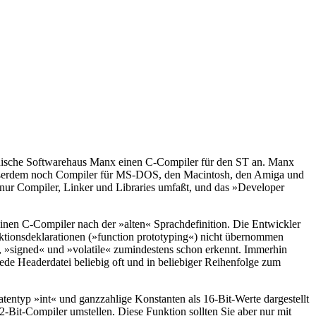
anische Softwarehaus Manx einen C-Compiler für den ST an. Manx
 außerdem noch Compiler für MS-DOS, den Macintosh, den Amiga und
 nur Compiler, Linker und Libraries umfaßt, und das »Developer
inen C-Compiler nach der »alten« Sprachdefinition. Die Entwickler
ktionsdeklarationen (»function prototyping«) nicht übernommen
«, »signed« und »volatile« zumindestens schon erkennt. Immerhin
ede Headerdatei beliebig oft und in beliebiger Reihenfolge zum
tentyp »int« und ganzzahlige Konstanten als 16-Bit-Werte dargestellt
-Bit-Compiler umstellen. Diese Funktion sollten Sie aber nur mit