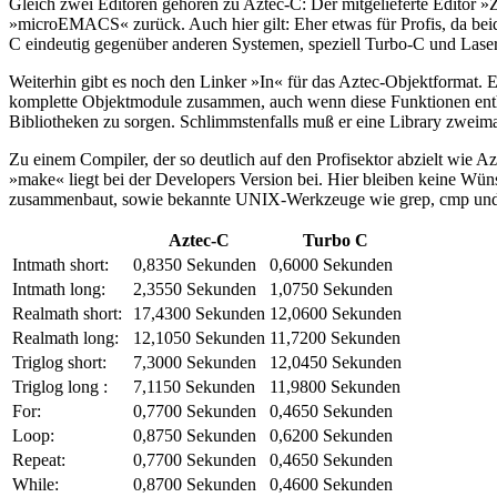
Gleich zwei Editoren gehören zu Aztec-C: Der mitgelieferte Editor »Z
»microEMACS« zurück. Auch hier gilt: Eher etwas für Profis, da beid
C eindeutig gegenüber anderen Systemen, speziell Turbo-C und Lase
Weiterhin gibt es noch den Linker »In« für das Aztec-Objektformat.
komplette Objektmodule zusammen, auch wenn diese Funktionen enthal
Bibliotheken zu sorgen. Schlimmstenfalls muß er eine Library zweim
Zu einem Compiler, der so deutlich auf den Profisektor abzielt wie A
»make« liegt bei der Developers Version bei. Hier bleiben keine Wün
zusammenbaut, sowie bekannte UNIX-Werkzeuge wie grep, cmp und 
Aztec-C
Turbo C
Intmath short:
0,8350 Sekunden
0,6000 Sekunden
Intmath long:
2,3550 Sekunden
1,0750 Sekunden
Realmath short:
17,4300 Sekunden
12,0600 Sekunden
Realmath long:
12,1050 Sekunden
11,7200 Sekunden
Triglog short:
7,3000 Sekunden
12,0450 Sekunden
Triglog long :
7,1150 Sekunden
11,9800 Sekunden
For:
0,7700 Sekunden
0,4650 Sekunden
Loop:
0,8750 Sekunden
0,6200 Sekunden
Repeat:
0,7700 Sekunden
0,4650 Sekunden
While:
0,8700 Sekunden
0,4600 Sekunden