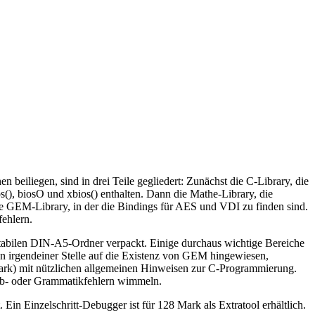
eiliegen, sind in drei Teile gegliedert: Zunächst die C-Library, die
s(), biosO und xbios() enthalten. Dann die Mathe-Library, die
 die GEM-Library, in der die Bindings für AES und VDI zu finden sind.
fehlern.
stabilen DIN-A5-Ordner verpackt. Einige durchaus wichtige Bereiche
 an irgendeiner Stelle auf die Existenz von GEM hingewiesen,
tark) mit nützlichen allgemeinen Hinweisen zur C-Programmierung.
eib- oder Grammatikfehlern wimmeln.
Ein Einzelschritt-Debugger ist für 128 Mark als Extratool erhältlich.