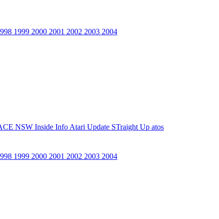
1998
1999
2000
2001
2002
2003
2004
ACE NSW Inside Info
Atari Update
STraight Up
atos
1998
1999
2000
2001
2002
2003
2004