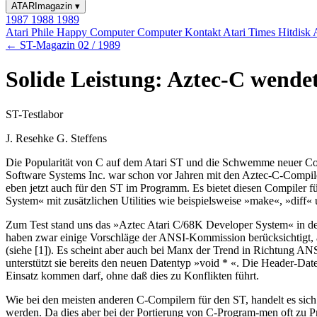
ATARImagazin
▾
1987
1988
1989
Atari Phile
Happy Computer
Computer Kontakt
Atari Times
Hitdisk
← ST-Magazin 02 / 1989
Solide Leistung: Aztec-C wendet
ST-Testlabor
J. Resehke G. Steffens
Die Popularität von C auf dem Atari ST und die Schwemme neuer Com
Software Systems Inc. war schon vor Jahren mit den Aztec-C-Compi
eben jetzt auch für den ST im Programm. Es bietet diesen Compiler f
System« mit zusätzlichen Utilities wie beispielsweise »make«, »diff«
Zum Test stand uns das »Aztec Atari C/68K Developer System« in der
haben zwar einige Vorschläge der ANSI-Kommission berücksichtigt, 
(siehe [1]). Es scheint aber auch bei Manx der Trend in Richtung AN
unterstützt sie bereits den neuen Datentyp »void * «. Die Header-Dat
Einsatz kommen darf, ohne daß dies zu Konflikten führt.
Wie bei den meisten anderen C-Compilern für den ST, handelt es sich
werden. Da dies aber bei der Portierung von C-Program-men oft zu Pr