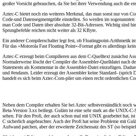
großer Vorsicht gebrauchen, da Sie bei ihrer Verwendung auch die 
Aztec-C bietet noch ein weiteres Merkmal, das man sonst nur von 
Code-und Datensegmentgröße einstellen. So werden im sogenannten »S
man Code und Daten über absolute 32-Bit-Adressen. Wichtig sind hie
Sprungbefehle reichen nicht weiter als 32 KByte.
Ein anderer Compilerschalter legt fest, ob Floatingpoint-Arithmetik
Für das »Motorola Fast Floating Point«-Format gibt es allerdings kein
Aztec-C erzeugt beim Compilieren aus dem C-Quelltext zunächst Assem
Normalerweise löscht der Compiler die Assembler-Quelldatei nach de
Statements als Kommentar in die Assembler-Datei einzufügen. Dadurc
und #endasm. Leider erzeugt der Assembler keine Standard- (sprich 
handelt es sich beim Aztec-Com-piler um einen recht ordentlichen C
Neben dem Compiler erhalten Sie bei Aztec selbstverständlich noch 
Beta-Version 3.xx beiliegt. Guläm ist eine sehr stark an die UNIX-C
sehen. Für den Profi, der auch schon mal mit UNIX gearbeitet hat, i
C sicherlich angebrachter. Auch der Profi hat seine Probleme mit Gu
Aufwand patchen, aber der erweiterte Zeichensatz des ST (so beisp