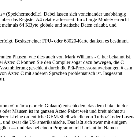
« (Speichermodelle). Dabei lassen sich voneinander unabhängig
ber das Register A4 relativ adressiert. Im »Large Model« erreicht
mehr als 64 KByte globale und statische Daten erlaubt, und
erfolgt. Besitzer einer FPU- oder 68020-Karte danken es bestimmt.
nnten Phasen, wie dies auch von Mark Williams - C her bekannt ist.
Bei Aztec-C können Sie den Compiler sogar dazu bewegen, die C-
e-Assemblierung geschieht durch die Prä-Prozessoranweisungen # asm
von Aztec-C mit anderen Sprachen problematisch ist. Insgesamt
n).
gramm »Guläm« (sprich: Gulaam) entschieden, das dem Paket in der
 oder Mäusen ist im ganzen Aztec-Paket weit und breit nichts zu
ierer ist eine ordentliche GEM-Shell wie die von Turbo-C oder Laser-
g, und zwar die US-amerikanische. Das läßt sich zwar mit einigem
gänglich — und das bei einem Programm mit Umlaut im Namen.