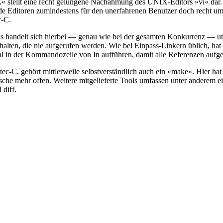
« stellt eine recht gelungene Nachahmung des UNIX-Editors »vi« dar. W
e Editoren zumindestens für den unerfahrenen Benutzer doch recht umst
r-C.
 Es handelt sich hierbei — genau wie bei der gesamten Konkurrenz — um
ten, die nie aufgerufen werden. Wie bei Einpass-Linkern üblich, hat 
al in der Kommandozeile von In aufführen, damit alle Referenzen aufge
ztec-C, gehört mittlerweile selbstverständlich auch ein »make«. Hier h
sche mehr offen. Weitere mitgelieferte Tools umfassen unter anderem e
diff.