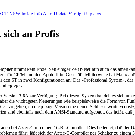
ACE NSW Inside Info
Atari Update
STraight Up
atos
 sich an Profis
piler nimmt kein Ende. Seit einiger Zeit bietet nun auch das amerik
lern für CP/M und den Apple II im Geschäft. Mittlerweile hat Manx
ür den ST in zwei Konfigurationen an: Das »Professional System«, das
 und »grep«.
 Version 3.6A zur Verfügung. Bei diesem System handelt es sich um e
aber die wichtigsten Neuerungen wie beispielsweise die Form von Fun
SI-C zu gehen, da die jetzige Version die neuen Schlüsselworte »const
eien sind ebenfalls nach dem ANSI-Standard aufgebaut, das heißt, daß j
 auch bei Aztec-C um einen 16-Bit-Compiler. Dies bedeutet, daß der Da
oblemen führt, läßt sich der Aztec-C-Compiler per Schalter zu einem 32